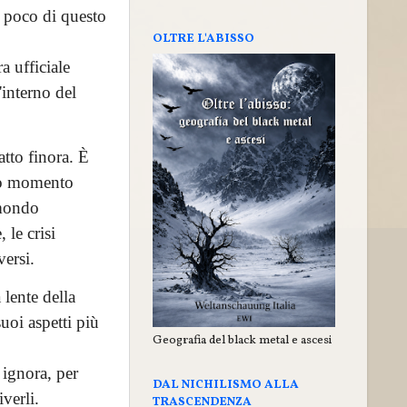
e poco di questo
OLTRE L'ABISSO
 ufficiale
'interno del
atto finora. È
iso momento
 mondo
 le crisi
versi.
 lente della
uoi aspetti più
Geografia del black metal e ascesi
 ignora, per
DAL NICHILISMO ALLA
verli.
TRASCENDENZA