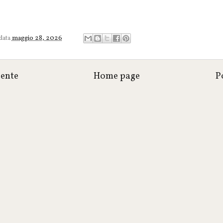
 data
maggio 28, 2026
cente
Home page
P