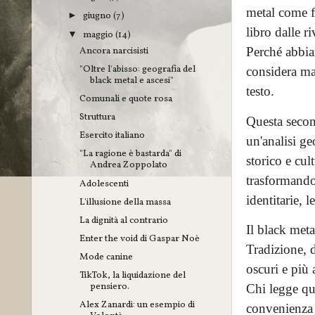
metal come fe
giugno
(7)
►
libro dalle ri
maggio
(14)
▼
Ancora narcisisti
Perché abbia
"Oltre l'abisso: geografia del
considera mar
black metal e ascesi"
testo.
Comunali e quote rosa
Struttura
Questa second
Esercito italiano
un'analisi g
"La ragione è bastarda" di
storico e cu
Andrea Zoppolato
trasformandos
Adolescenti
identitarie, 
L'illusione della massa
La dignità al contrario
Il black meta
Enter the void di Gaspar Noè
Tradizione, d
Mode canine
oscuri e più 
TikTok, la liquidazione del
pensiero.
Chi legge que
Alex Zanardi: un esempio di
convenienza o