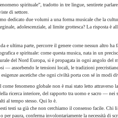
nomeno spirituale”, tradotto in tre lingue, sentirete parlar
viste di settore.
mo dedicato due volumi a una forma musicale che la cultura
ginale, adolescenziale, al limite grottesca? La risposta è all
a e ultima parte, percorre il genere come nessun altro ha f
eografica e spirituale: come questa musica, nata in un prec
lturale del Nord Europa, si è propagata in ogni angolo del
i — assorbendo le tensioni locali, le tradizioni precristiane,
le esigenze ascetiche che ogni civiltà porta con sé in modi di
l come fenomeno globale non è mai stato letto attraverso la
ella ricerca interiore, del rapporto tra uomo e sacro — nei s
alti al tempo stesso. Qui lo è.
sti testi sa già che non cerchiamo il consenso facile. Chi li
 per paura, conferma involontariamente la necessità di scri