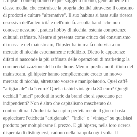
L'hipster contemporaneo è quel soggetto urbano, generalmente di
classe media, che costruisce la propria identità attraverso il consumo
di prodotti e culture "alternative". Il suo habitus si basa sulla ricerca
ossessiva dell'autenticità e dell'unicità: ascolta band "che non
conosce nessuno", pratica hobby di nicchia, ostenta competenze
culturali raffinate. Mentre si presenta come critico del consumismo
di massa e del mainstream, l'hipster ha in realtà dato vita a un
mercato di nicchia estremamente redditizio. Dietro le apparenze
difatti si nasconde la più raffinata delle operazioni di marketing: la
commercializzazione della ribellione. Mentre predicano il rifiuto del
mainstream, gli hipster hanno semplicemente creato un nuovo
mercato di nicchia, altrettanto vorace e manipolatorio. Quel caffè
"artigianale" da 5 euro? Quella t-shirt vintage da 80 euro? Quegli
occhiali "unici" prodotti in serie da brand che si spacciano per
indipendenti? Non è altro che capitalismo mascherato da
controcultura. L'industria ha capito perfettamente il gioco: basta
appiccicare l'etichetta "artigianale", "indie" o "vintage" su qualsiasi
prodotto per moltiplicarne il prezzo. E gli hipster, nella loro ricerca
disperata di distinguersi, cadono nella trappola ogni volta. Il