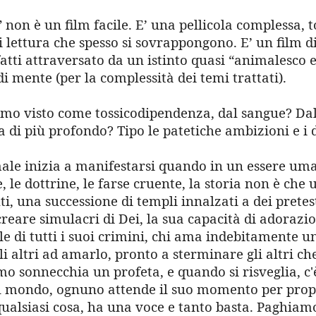
 non è un film facile. E’ una pellicola complessa, 
i lettura che spesso si sovrappongono. E’ un film di
nfatti attraversato da un istinto quasi “animalesco 
 mente (per la complessità dei temi trattati).
smo visto come tossicodipendenza, dal sangue? Da
 di più profondo? Tipo le patetiche ambizioni e i 
male inizia a manifestarsi quando in un essere u
e, le dottrine, le farse cruente, la storia non è che u
uti, una successione di templi innalzati a dei pretes
reare simulacri di Dei, la sua capacità di adorazi
e di tutti i suoi crimini, chi ama indebitamente u
li altri ad amarlo, pronto a sterminare gli altri che
o sonnecchia un profeta, e quando si risveglia, c'
l mondo, ognuno attende il suo momento per pro
ualsiasi cosa, ha una voce e tanto basta. Paghiamo