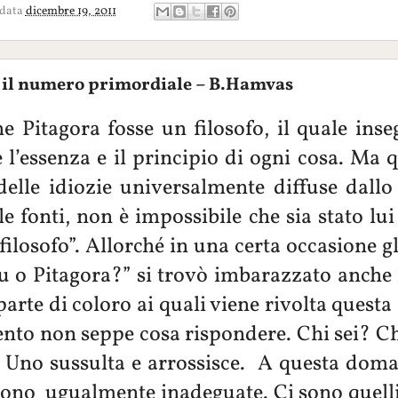
 data
dicembre 19, 2011
e il numero primordiale – B.Hamvas
he Pitagora fosse un filosofo, il quale inse
l’essenza e il principio di ogni cosa. Ma 
elle idiozie universalmente diffuse dallo
e fonti, non è impossibile che sia stato lui
filosofo”. Allorché in una certa occasione gl
tu o Pitagora?” si trovò imbarazzato anche 
arte di coloro ai quali viene rivolta quest
nto non seppe cosa rispondere. Chi sei? 
 Uno sussulta e arrossisce. A questa doma
sono ugualmente inadeguate. Ci sono quelli