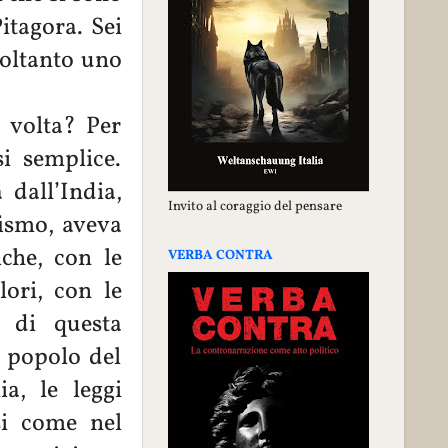
itagora. Sei
soltanto uno
 volta? Per
i semplice.
 dall’India,
Invito al coraggio del pensare
rfismo, aveva
che, con le
VERBA CONTRA
lori, con le
i di questa
 popolo del
a, le leggi
si come nel