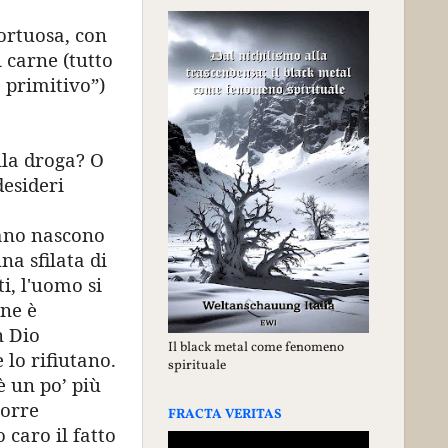
tortuosa, con
 carne (tutto
e primitivo”)
lla droga? O
desideri
mano nascono
na sfilata di
ti, l'uomo si
one è
n Dio
Il black metal come fenomeno
 lo rifiutano.
spirituale
è un po’ più
porre
FRACTA VERITAS
 caro il fatto