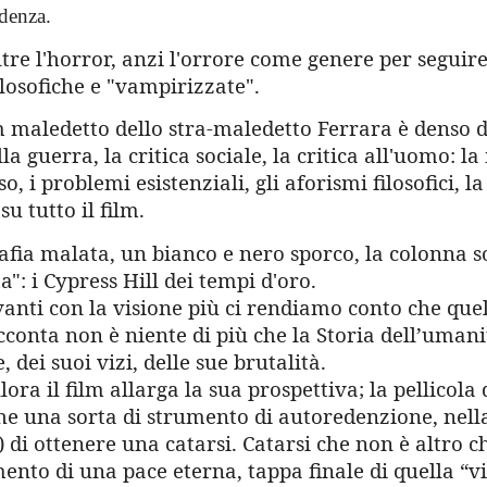
ndenza.
ltre l'horror, anzi l'orrore come genere per seguire
ilosofiche e "vampirizzate".
m maledetto dello stra-maledetto Ferrara è denso d
ella guerra, la critica sociale, la critica all'uomo: l
sso, i problemi esistenziali, gli aforismi filosofici, 
u tutto il film.
afia malata, un bianco e nero sporco, la colonna 
a": i Cypress Hill dei tempi d'oro.
vanti con la visione più ci rendiamo conto che que
conta non è niente di più che la Storia dell’umanit
 dei suoi vizi, delle sue brutalità.
lora il film allarga la sua prospettiva; la pellicola
che una sorta di strumento di autoredenzione, nel
 di ottenere una catarsi. Catarsi che non è altro ch
nto di una pace eterna, tappa finale di quella “vi