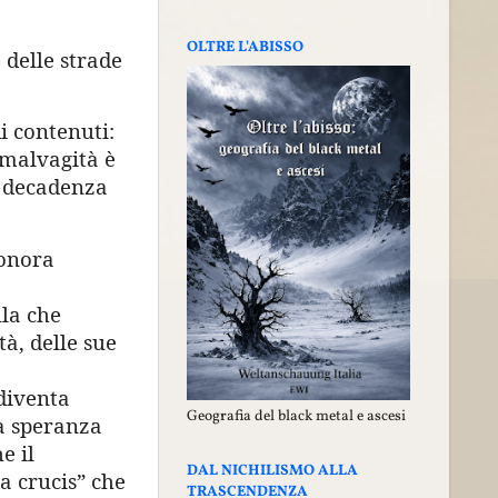
OLTRE L'ABISSO
 delle strade
i contenuti:
a malvagità è
la decadenza
sonora
lla che
à, delle sue
 diventa
Geografia del black metal e ascesi
la speranza
e il
DAL NICHILISMO ALLA
a crucis” che
TRASCENDENZA