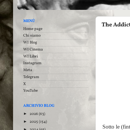
MENÙ
The Addict
Home page
Chi siamo
WI Blog
WI Cinema
WI Libri
Instagram
Meta
Telegram
X
YouTube
ARCHIVIO BLOG
2026
(63)
►
2025
(154)
►
Sotto le (fi
2024
(93)
►