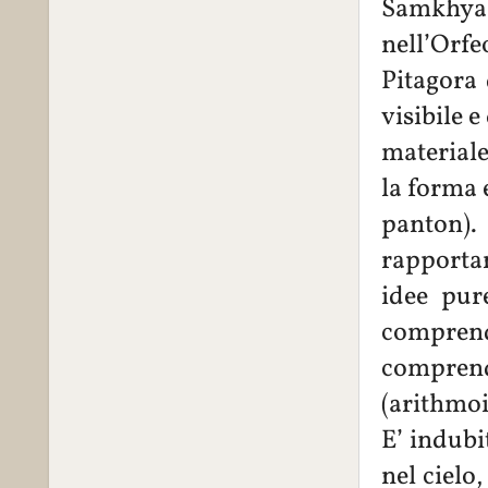
Samkhya
nell’Orfe
Pitagora 
visibile e
materiale
la forma e
panton)
rapporta
idee pur
comprend
comprende
(arithmoi
E’ indubi
nel cielo