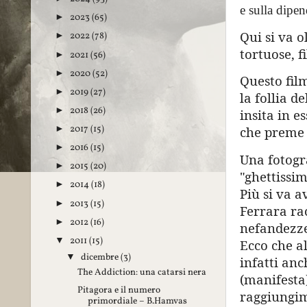
e sulla dipe
2023
(65)
►
Qui si va o
2022
(78)
►
tortuose, f
2021
(56)
►
2020
(52)
►
Questo fil
2019
(27)
►
la follia d
2018
(26)
►
insita in e
2017
(15)
►
che preme s
2016
(15)
►
Una fotogr
2015
(20)
►
"ghettissim
2014
(18)
►
Più si va a
2013
(15)
►
Ferrara rac
2012
(16)
►
nefandezze,
2011
(15)
▼
Ecco che al
dicembre
(3)
▼
infatti an
The Addiction: una catarsi nera
(manifesta)
Pitagora e il numero
raggiungime
primordiale – B.Hamvas