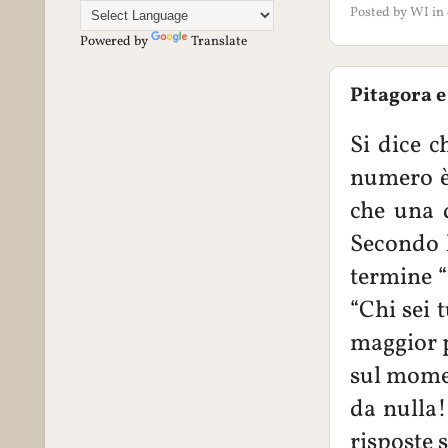
Posted by
WI
in
Powered by
Translate
Pitagora 
Si dice c
numero è 
che una d
Secondo l
termine “
“Chi sei 
maggior p
sul mome
da nulla!
risposte 