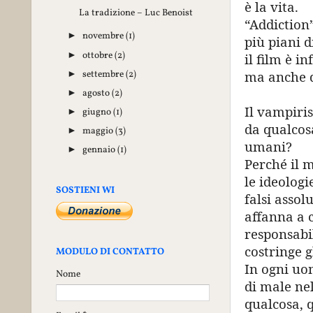
è la vita.
La tradizione – Luc Benoist
“Addiction”
novembre
(1)
►
più piani d
ottobre
(2)
►
il film è i
settembre
(2)
ma anche di
►
agosto
(2)
►
Il vampiri
giugno
(1)
►
da qualcosa
maggio
(3)
►
umani?
gennaio
(1)
►
Perché il 
le ideologi
SOSTIENI WI
falsi assol
affanna a c
responsabil
costringe g
MODULO DI CONTATTO
In ogni uom
Nome
di male ne
qualcosa, q