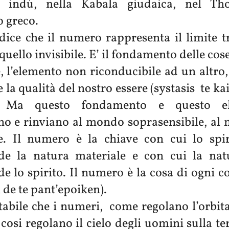
 indù, nella Kabala giudaica, nel Tho
o greco.
dice che il numero rappresenta il limite 
 quello invisibile. E’ il fondamento delle cos
, l’elemento non riconducibile ad un altro
 la qualità del nostro essere (systasis te ka
. Ma questo fondamento e questo e
no e rinviano al mondo soprasensibile, al
e. Il numero è la chiave con cui lo spir
e la natura materiale e con cui la nat
 lo spirito. Il numero è la cosa di ogni co
 de te pant’epoiken).
tabile che i numeri, come regolano l’orbita
, cosi regolano il cielo degli uomini sulla t