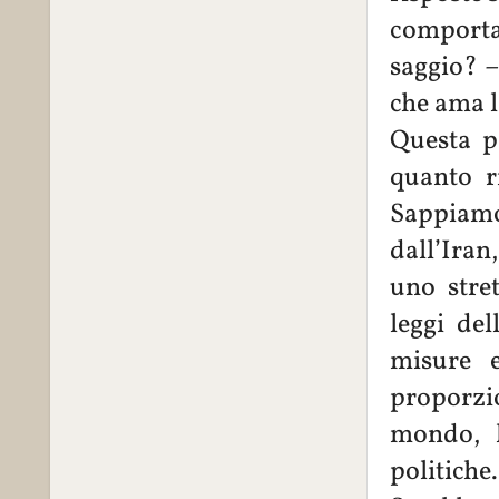
comportat
saggio? –
che ama l
Questa p
quanto r
Sappiamo
dall’Iran
uno stre
leggi de
misure e
proporzi
mondo, l
politich