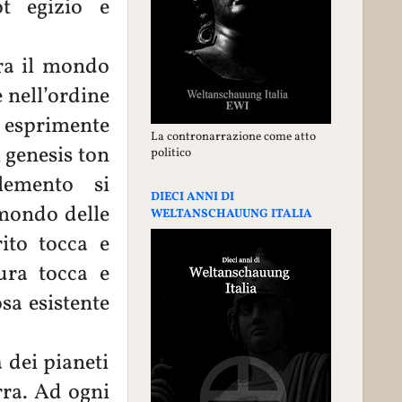
t egizio e
tra il mondo
e nell’ordine
, esprimente
La contronarrazione come atto
i genesis ton
politico
lemento si
DIECI ANNI DI
 mondo delle
WELTANSCHAUUNG ITALIA
ito tocca e
ura tocca e
sa esistente
 dei pianeti
erra. Ad ogni