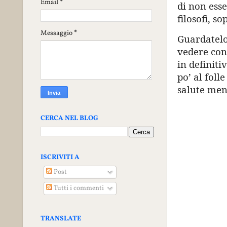
Email
*
di non esse
filosofi, so
Messaggio
*
Guardatelo
vedere con 
in definit
po’ al foll
salute men
CERCA NEL BLOG
ISCRIVITI A
Post
Tutti i commenti
TRANSLATE