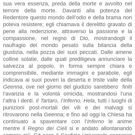
sua vera essenza, preda della morte e avvolto nel
terrore della morte. Davanti alla potenza del
Redentore questo mondo dell’odio e della brama non
poteva resistere; egli chiamava il derelitto gravato di
pene alla redenzione, attraverso la passione e la
compassione, nel regno di Dio, mostrandogli il
naufragio del mondo pesato sulla bilancia della
giustizia, nella pozza dei suoi peccati. Dalle amene
colline solatie, dalle quali prediligeva annunciare la
salvezza al popolo, in forma sempre chiara e
comprensibile, mediante immagini e parabole, egli
indicava ai suoi poveri la deserta e triste valle della
Geenna
, ove nel giorno del giudizio sarebbero finiti
l’avarizia e la volontà omicida, mostrandosi l’una
l’altra i denti.
Il Tartaro, l’Inferno, Hela
, tutti i luoghi di
punizioni post-mortali dei vili e dei malvagi si
ritrovarono nella Geenna; e fino ad oggi la Chiesa ha
continuato a spaventare con l’
Inferno
le anime
mentre il
Regno dei Cieli
si e andato allontanando