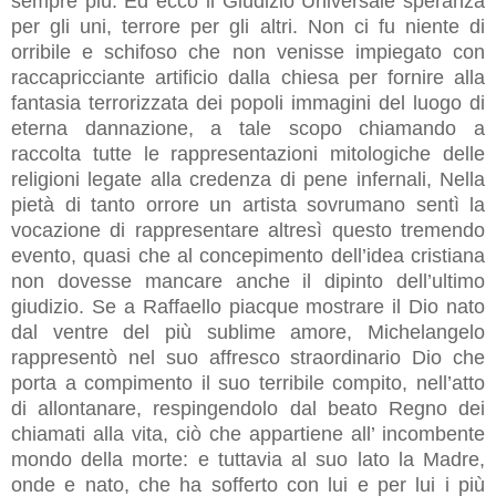
sempre più. Ed ecco il Giudizio Universale speranza
per gli uni, terrore per gli altri. Non ci fu niente di
orribile e schifoso che non venisse impiegato con
raccapricciante artificio dalla chiesa per fornire alla
fantasia terrorizzata dei popoli immagini del luogo di
eterna dannazione, a tale scopo chiamando a
raccolta tutte le rappresentazioni mitologiche delle
religioni legate alla credenza di pene infernali, Nella
pietà di tanto orrore un artista sovrumano sentì la
vocazione di rappresentare altresì questo tremendo
evento, quasi che al concepimento dell’idea cristiana
non dovesse mancare anche il dipinto dell’ultimo
giudizio. Se a Raffaello piacque mostrare il Dio nato
dal ventre del più sublime amore, Michelangelo
rappresentò nel suo affresco straordinario Dio che
porta a compimento il suo terribile compito, nell’atto
di allontanare, respingendolo dal beato Regno dei
chiamati alla vita, ciò che appartiene all’ incombente
mondo della morte: e tuttavia al suo lato la Madre,
onde e nato, che ha sofferto con lui e per lui i più