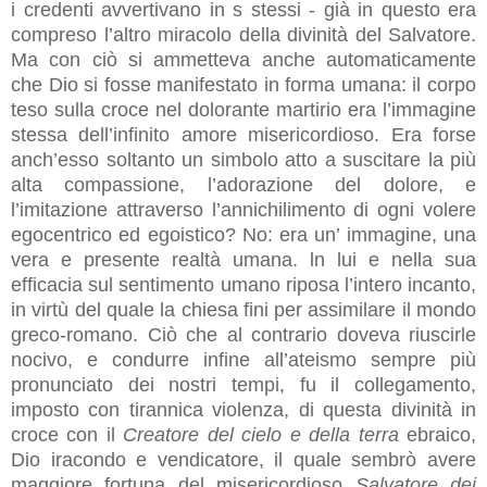
i credenti avvertivano in s stessi - già in questo era
compreso l’altro miracolo della divinità del Salvatore.
Ma con ciò si ammetteva anche automaticamente
che Dio si fosse manifestato in forma umana: il corpo
teso sulla croce nel dolorante martirio era l’immagine
stessa dell’infinito amore misericordioso. Era forse
anch’esso soltanto un simbolo atto a suscitare la più
alta compassione, l’adorazione del dolore, e
l’imitazione attraverso l’annichilimento di ogni volere
egocentrico ed egoistico? No: era un’ immagine, una
vera e presente realtà umana. ln lui e nella sua
efficacia sul sentimento umano riposa l’intero incanto,
in virtù del quale la chiesa fini per assimilare il mondo
greco-romano. Ciò che al contrario doveva riuscirle
nocivo, e condurre infine all’ateismo sempre più
pronunciato dei nostri tempi, fu il collegamento,
imposto con tirannica violenza, di questa divinità in
croce con il
Creatore del cielo e della terra
ebraico,
Dio iracondo e vendicatore, il quale sembrò avere
maggiore fortuna del misericordioso
Salvatore dei