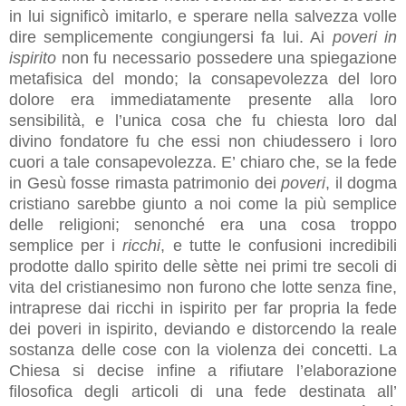
in lui significò imitarlo, e sperare nella salvezza volle
dire semplicemente congiungersi fa lui. Ai
poveri in
ispirito
non fu necessario possedere una spiegazione
metafisica del mondo; la consapevolezza del loro
dolore era immediatamente presente alla loro
sensibilità, e l’unica cosa che fu chiesta loro dal
divino fondatore fu che essi non chiudessero i loro
cuori a tale consapevolezza. E’ chiaro che, se la fede
in Gesù fosse rimasta patrimonio dei
poveri
, il dogma
cristiano sarebbe giunto a noi come la più semplice
delle religioni; senonché era una cosa troppo
semplice per i
ricchi
, e tutte le confusioni incredibili
prodotte dallo spirito delle sètte nei primi tre secoli di
vita del cristianesimo non furono che lotte senza fine,
intraprese dai ricchi in ispirito per far propria la fede
dei poveri in ispirito, deviando e distorcendo la reale
sostanza delle cose con la violenza dei concetti. La
Chiesa si decise infine a rifiutare l’elaborazione
filosofica degli articoli di una fede destinata all’