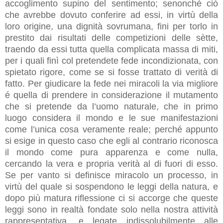
accoglimento supino del sentimento; senonché ciò
che avrebbe dovuto conferire ad essi, in virtù della
loro origine, una dignità sovrumana, fini per torlo in
prestito dai risultati delle competizioni delle sètte,
traendo da essi tutta quella complicata massa di miti,
per i quali finì col pretendete fede incondizionata, con
spietato rigore, come se si fosse trattato di verità di
fatto. Per giudicare la fede nei miracoli la via migliore
é quella di prendere in considerazione il mutamento
che si pretende da l’uomo naturale, che in primo
luogo considera il mondo e le sue manifestazioni
come l’unica cosa veramente reale; perché appunto
si esige in questo caso che egli al contrario riconosca
il mondo come pura apparenza e come nulla,
cercando la vera e propria verità al di fuori di esso.
Se per vanto si definisce miracolo un processo, in
virtù del quale si sospendono le leggi della natura, e
dopo più matura riflessione ci si accorge che queste
leggi sono in realtà fondate solo nella nostra attività
rappresentativa, e legate indissolubilmente alle