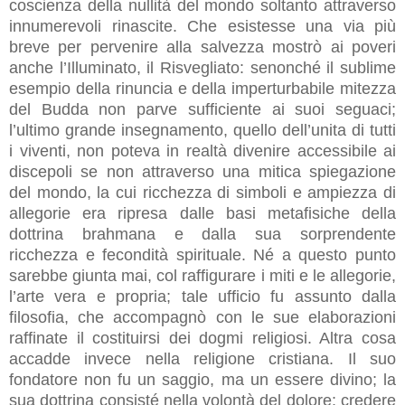
coscienza della nullità del mondo soltanto attraverso
innumerevoli rinascite. Che esistesse una via più
breve per pervenire alla salvezza mostrò ai poveri
anche l’Illuminato, il Risvegliato: senonché il sublime
esempio della rinuncia e della imperturbabile mitezza
del Budda non parve sufficiente ai suoi seguaci;
l’ultimo grande insegnamento, quello dell’unita di tutti
i viventi, non poteva in realtà divenire accessibile ai
discepoli se non attraverso una mitica spiegazione
del mondo, la cui ricchezza di simboli e ampiezza di
allegorie era ripresa dalle basi metafisiche della
dottrina brahmana e dalla sua sorprendente
ricchezza e fecondità spirituale. Né a questo punto
sarebbe giunta mai, col raffigurare i miti e le allegorie,
l’arte vera e propria; tale ufficio fu assunto dalla
filosofia, che accompagnò con le sue elaborazioni
raffinate il costituirsi dei dogmi religiosi. Altra cosa
accadde invece nella religione cristiana. Il suo
fondatore non fu un saggio, ma un essere divino; la
sua dottrina consisté nella volontà del dolore: credere