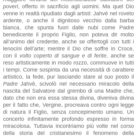
poveri
, offerto in sacrificio agli uomini. Ma quel Dio
venne in realtà ripudiato dagli artisti: Jahvè nel roveto
ardente, o anche il dignitoso vecchio dalla barba
bianca, che spunta fuori dalle nubi come Padre
benedicente il proprio Figlio, non poteva dir molto
all’animo del credente, anche se offertogli con tutti i
lenocini dell’arte; mentre il Dio che soffre in Croce,
con il
volto coperto di sangue e di ferite
, anche se
reso artisticamente in modo rozzo, commuove in tutti
i tempi. Come sospinta da una necessità di carattere
artistico, la fede, pur lasciando stare al suo posto il
Padre
Jahvè, scivolò nel necessario miracolo della
nascita del Salvatore dal grembo di una Madre che,
dato che non era essa stessa divina, diveniva divina
per il fatto che, Vergine, procreava contro ogni legge
di natura il Figlio, senza concepimento umano. Un
concerto infinitamente profondo espresso in forma
miracolosa. Tuttavia incontriamo più volte nel corso
della storia del cristianesimo il fenomeno della