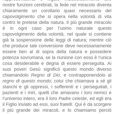
nostre funzioni cerebrali, la fede nel miracolo diventa
chiaramente un corollario quasi necessario del
capovolgimento che si opera nella volontà di vita
contro le pretese della natura. Il più grande miracolo
è in ogni caso per l’uomo naturale questo
capovolgimento della volontà, nel quale si contiene
già la sospensione delle leggi di natura; mentre ciò
che produce tale conversione deve necessariamente
essere ben al di sopra della natura e possedere
potenza sovrumana, se la riunione con esso è l’unica
cosa desiderabile e degna di essere perseguita. Ai
suoi poveri Gesù significò questo mondo diverso
chiamandolo
Regno di Dio
, e contrapponendolo al
regno di questo mondo
; colui che chiamava a sé gli
stanchi e gli oppressi, i sofferenti e i perseguitati, i
pazienti e i miri, quelli che amavano i loro nemici e
l’universo intero, era il loro
Padre celeste
, ed egli era
il Figlio inviato ad essi,
suoi fratelli
. Qui è da scorgere
il più grande dei miracoli, e lo chiamiamo perciò