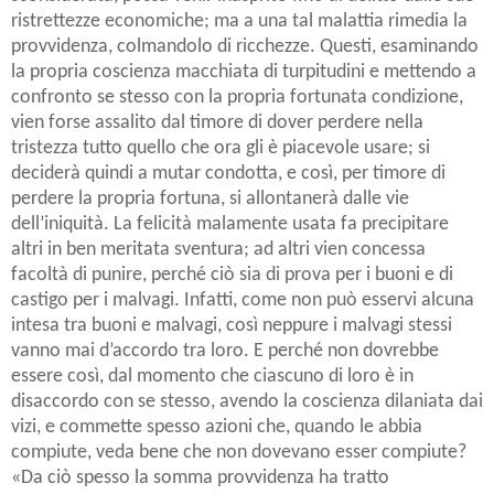
ristrettezze economiche; ma a una tal malattia rimedia la
provvidenza, colmandolo di ricchezze. Questi, esaminando
la propria coscienza macchiata di turpitudini e mettendo a
confronto se stesso con la propria fortunata condizione,
vien forse assalito dal timore di dover perdere nella
tristezza tutto quello che ora gli è piacevole usare; si
deciderà quindi a mutar condotta, e così, per timore di
perdere la propria fortuna, si allontanerà dalle vie
dell’iniquità. La felicità malamente usata fa precipitare
altri in ben meritata sventura; ad altri vien concessa
facoltà di punire, perché ciò sia di prova per i buoni e di
castigo per i malvagi. Infatti, come non può esservi alcuna
intesa tra buoni e malvagi, così neppure i malvagi stessi
vanno mai d’accordo tra loro. E perché non dovrebbe
essere così, dal momento che ciascuno di loro è in
disaccordo con se stesso, avendo la coscienza dilaniata dai
vizi, e commette spesso azioni che, quando le abbia
compiute, veda bene che non dovevano esser compiute?
«Da ciò spesso la somma provvidenza ha tratto