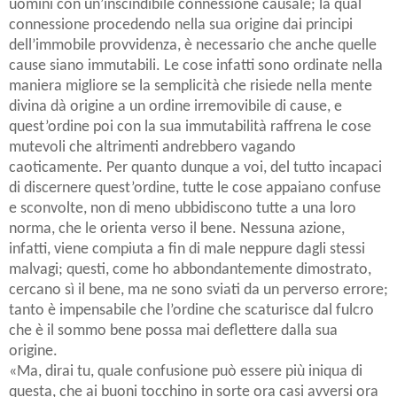
uomini con un’inscindibile connessione causale; la qual
connessione procedendo nella sua origine dai principi
dell’immobile provvidenza, è necessario che anche quelle
cause siano immutabili. Le cose infatti sono ordinate nella
maniera migliore se la semplicità che risiede nella mente
divina dà origine a un ordine irremovibile di cause, e
quest’ordine poi con la sua immutabilità raffrena le cose
mutevoli che altrimenti andrebbero vagando
caoticamente. Per quanto dunque a voi, del tutto incapaci
di discernere quest’ordine, tutte le cose appaiano confuse
e sconvolte, non di meno ubbidiscono tutte a una loro
norma, che le orienta verso il bene. Nessuna azione,
infatti, viene compiuta a fin di male neppure dagli stessi
malvagi; questi, come ho abbondantemente dimostrato,
cercano sì il bene, ma ne sono sviati da un perverso errore;
tanto è impensabile che l’ordine che scaturisce dal fulcro
che è il sommo bene possa mai deflettere dalla sua
origine.
«Ma, dirai tu, quale confusione può essere più iniqua di
questa, che ai buoni tocchino in sorte ora casi avversi ora