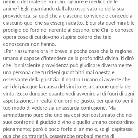
nemico del male se non Dio, signore e medico delle
anime? Egli, guardando dall’alto osservatorio della sua
provvidenza, sa quel che a ciascuno conviene e concede a
ciascuno quel che sa essergli adatto. E qui sta quel mirabile
prodigio dell’ordine inerente al destino, che Chi lo conosce
opera cose di cui devono stupirsi coloro che tale
conoscenza non hanno.
«Per riassumere ora in breve le poche cose che la ragione
umana è capace d’intendere della profondità divina, ti dirò
che l’onnisciente provvidenza può giudicare diversamente
una persona che tu ritieni quant’altri mai onesta e
osservante della giustizia. Il nostro Lucano ci avverte che
agli dei piacque la causa del vincitore, a Catone quella del
vinto. Ecco dunque: quanto vedi avvenire al di fuori di ogni
aspettazione, in realtà è un ordine giusto, per quanto per il
tuo modo di vedere sia un’assurda confusione. Ma
ammettiamo pure che uno sia così ben costumato che nei
suoi confronti il giudizio divino e quello umano concordino
pienamente; però è poco forte di animo e, se gli capitasse
qualche contrarietà, cesserebbe probabilmente di