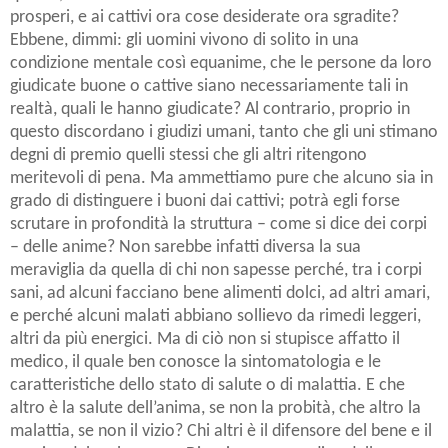
prosperi, e ai cattivi ora cose desiderate ora sgradite?
Ebbene, dimmi: gli uomini vivono di solito in una
condizione mentale così equanime, che le persone da loro
giudicate buone o cattive siano necessariamente tali in
realtà, quali le hanno giudicate? Al contrario, proprio in
questo discordano i giudizi umani, tanto che gli uni stimano
degni di premio quelli stessi che gli altri ritengono
meritevoli di pena. Ma ammettiamo pure che alcuno sia in
grado di distinguere i buoni dai cattivi; potrà egli forse
scrutare in profondità la struttura – come si dice dei corpi
– delle anime? Non sarebbe infatti diversa la sua
meraviglia da quella di chi non sapesse perché, tra i corpi
sani, ad alcuni facciano bene alimenti dolci, ad altri amari,
e perché alcuni malati abbiano sollievo da rimedi leggeri,
altri da più energici. Ma di ciò non si stupisce affatto il
medico, il quale ben conosce la sintomatologia e le
caratteristiche dello stato di salute o di malattia. E che
altro è la salute dell’anima, se non la probità, che altro la
malattia, se non il vizio? Chi altri è il difensore del bene e il