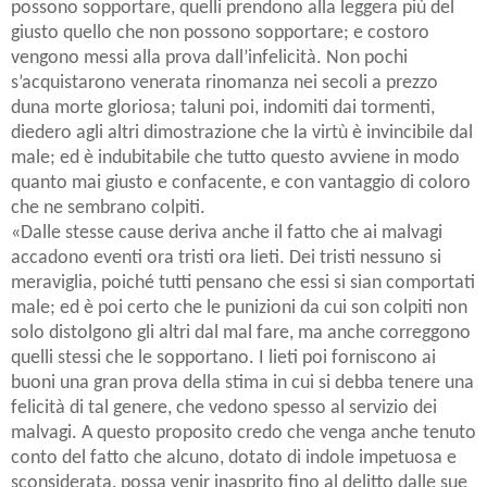
possono sopportare, quelli prendono alla leggera più del
giusto quello che non possono sopportare; e costoro
vengono messi alla prova dall’infelicità. Non pochi
s’acquistarono venerata rinomanza nei secoli a prezzo
duna morte gloriosa; taluni poi, indomiti dai tormenti,
diedero agli altri dimostrazione che la virtù è invincibile dal
male; ed è indubitabile che tutto questo avviene in modo
quanto mai giusto e confacente, e con vantaggio di coloro
che ne sembrano colpiti.
«Dalle stesse cause deriva anche il fatto che ai malvagi
accadono eventi ora tristi ora lieti. Dei tristi nessuno si
meraviglia, poiché tutti pensano che essi si sian comportati
male; ed è poi certo che le punizioni da cui son colpiti non
solo distolgono gli altri dal mal fare, ma anche correggono
quelli stessi che le sopportano. I lieti poi forniscono ai
buoni una gran prova della stima in cui si debba tenere una
felicità di tal genere, che vedono spesso al servizio dei
malvagi. A questo proposito credo che venga anche tenuto
conto del fatto che alcuno, dotato di indole impetuosa e
sconsiderata, possa venir inasprito fino al delitto dalle sue