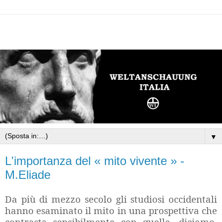
▼
L'importanza del « mito vivente » -
M.Eliade
Da più di mezzo secolo gli studiosi occidentali
hanno esaminato il mito in una prospettiva che
contrasta sensibilmente con quella, diciamo,