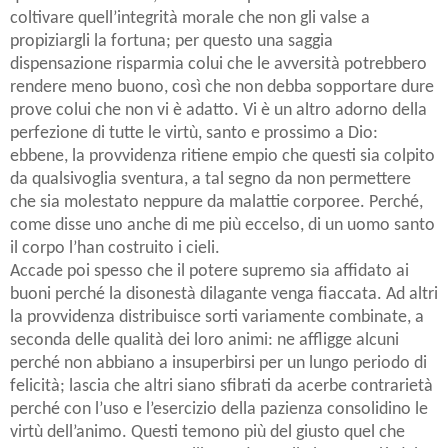
coltivare quell’integrità morale che non gli valse a
propiziargli la fortuna; per questo una saggia
dispensazione risparmia colui che le avversità potrebbero
rendere meno buono, così che non debba sopportare dure
prove colui che non vi è adatto. Vi è un altro adorno della
perfezione di tutte le virtù, santo e prossimo a Dio:
ebbene, la provvidenza ritiene empio che questi sia colpito
da qualsivoglia sventura, a tal segno da non permettere
che sia molestato neppure da malattie corporee. Perché,
come disse uno anche di me più eccelso, di un uomo santo
il corpo l’han costruito i cieli.
Accade poi spesso che il potere supremo sia affidato ai
buoni perché la disonestà dilagante venga fiaccata. Ad altri
la provvidenza distribuisce sorti variamente combinate, a
seconda delle qualità dei loro animi: ne affligge alcuni
perché non abbiano a insuperbirsi per un lungo periodo di
felicità; lascia che altri siano sfibrati da acerbe contrarietà
perché con l’uso e l’esercizio della pazienza consolidino le
virtù dell’animo. Questi temono più del giusto quel che