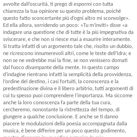
avvolte dall’oscurità, ti prego di espormi con tutta
chiarezza la tua opinione su questo problema, poiché
questo fatto sconcertante più d’ogni altro mi sconvolge».
Ed ella allora, sorridendo un poco: «Tu m’inviti» disse «a
indagare una questione che di tutte è la più impegnativa da
sviscerare, e che non si riesce mai a esaurire interamente.
Si tratta infatti di un argomento tale che, risolto un dubbio,
ne ricrescono innumerevoli altri, come le teste dell’Idra; e
non se ne vedrebbe mai la fine, se non venissero domati
dal fuoco divampante della mente. In questo campo
d’indagine rientrano infatti la semplicità della provvidenza,
l’ordine del destino, i casi fortuiti, la conoscenza e la
predestinazione divina e il libero arbitrio, tutti argomenti di
cui tu spesso puoi comprendere l’importanza. Ma siccome
anche la loro conoscenza fa parte della tua cura,
cercheremo, nonostante la ristrettezza del tempo, di
giungere a qualche conclusione. E anche se ti danno
piacere le modulazioni della poesia accompagnata dalla
musica, è bene differire per un poco questo godimento,