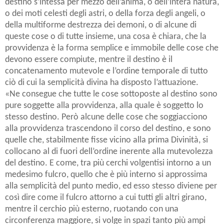
destino s’intessa per mezzo dell’anima, o dell’intera natura,
o dei moti celesti degli astri, o della forza degli angeli, o
della multiforme destrezza dei demoni, o di alcune di
queste cose o di tutte insieme, una cosa è chiara, che la
provvidenza è la forma semplice e immobile delle cose che
devono essere compiute, mentre il destino è il
concatenamento mutevole e l’ordine temporale di tutto
ciò di cui la semplicità divina ha disposto l’attuazione.
«Ne consegue che tutte le cose sottoposte al destino sono
pure soggette alla provvidenza, alla quale è soggetto lo
stesso destino. Però alcune delle cose che soggiacciono
alla provvidenza trascendono il corso del destino, e sono
quelle che, stabilmente fisse vicino alla prima Divinità, si
collocano al di fuori dell’ordine inerente alla mutevolezza
del destino. E come, tra più cerchi volgentisi intorno a un
medesimo fulcro, quello che è più interno si approssima
alla semplicità del punto medio, ed esso stesso diviene per
così dire come il fulcro attorno a cui tutti gli altri girano,
mentre il cerchio più esterno, ruotando con una
circonferenza maggiore, si volge in spazi tanto più ampi