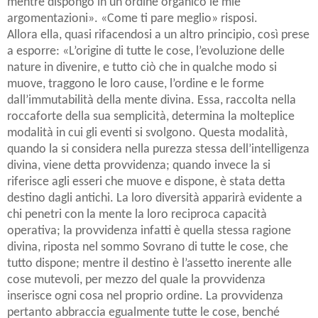
mentre dispongo in un ordine organico le mie
argomentazioni». «Come ti pare meglio» risposi.
Allora ella, quasi rifacendosi a un altro principio, così prese
a esporre: «L’origine di tutte le cose, l’evoluzione delle
nature in divenire, e tutto ciò che in qualche modo si
muove, traggono le loro cause, l’ordine e le forme
dall’immutabilità della mente divina. Essa, raccolta nella
roccaforte della sua semplicità, determina la molteplice
modalità in cui gli eventi si svolgono. Questa modalità,
quando la si considera nella purezza stessa dell’intelligenza
divina, viene detta provvidenza; quando invece la si
riferisce agli esseri che muove e dispone, è stata detta
destino dagli antichi. La loro diversità apparirà evidente a
chi penetri con la mente la loro reciproca capacità
operativa; la provvidenza infatti è quella stessa ragione
divina, riposta nel sommo Sovrano di tutte le cose, che
tutto dispone; mentre il destino è l’assetto inerente alle
cose mutevoli, per mezzo del quale la provvidenza
inserisce ogni cosa nel proprio ordine. La provvidenza
pertanto abbraccia egualmente tutte le cose, benché