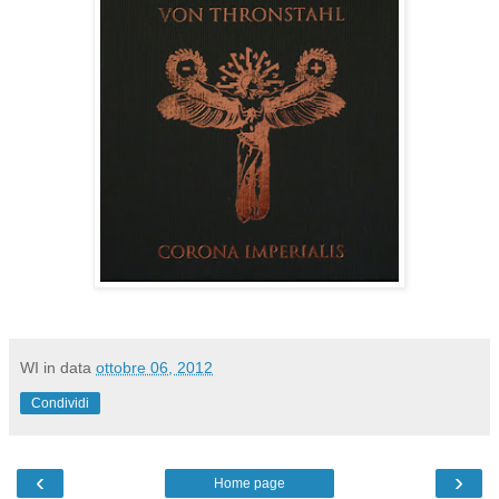
WI
in data
ottobre 06, 2012
Condividi
‹
›
Home page