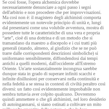
Se così fosse, l'opera alchemica dovrebbe
necessariamente denunciare a ogni passo i segni
dell'arbitrio e non procedere che per improvvisazioni.
Ma così non è: il magistero degli alchimisti comporta
evidentemente un notevole principio di unità e, lungi
dal presentarsi come una volubile avventura, mostra di
possedere tutte le caratteristiche di una vera e propria
“arte”, cioè di una dottrina e di un metodo che si
tramandano da maestro a discepolo e i cui tratti più
generali (stando, almeno, al giudizio che se ne può
trarre dalle corrispondenti descrizioni simboliche) si
uniformano sensibilmente, diffondendosi dai tempi
antichi a quelli moderni, dall'occidente all'Estremo
Oriente. Un'arte sostanzialmente incongrua sarebbe
dunque stata in grado di superare infiniti scacchi e
infinite disillusioni per conservarsi nella continuità e
nella fedeltà a se stessa in contesti di civiltà peraltro così
diversi: un fatto così evidentemente improbabile non
sembra tuttavia aver colpito qualcuno. Dovremmo
quindi ammettere o che gli alchimisti, nel loro desiderio
di autoingannarsi, si siano ostinati a coltivare un mito