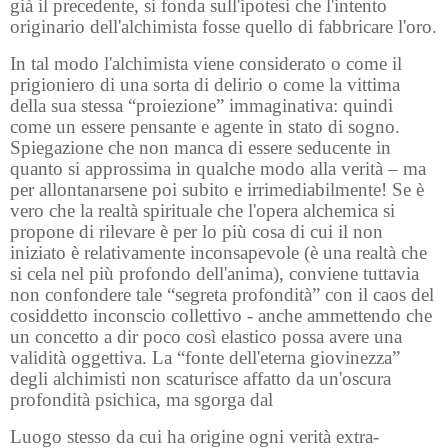
già il precedente, si fonda sull'ipotesi che l'intento
originario dell'alchimista fosse quello di fabbricare l'oro.
In tal modo l'alchimista viene considerato o come il
prigioniero di una sorta di delirio o come la vittima
della sua stessa “proiezione” immaginativa: quindi
come un essere pensante e agente in stato di sogno.
Spiegazione che non manca di essere seducente in
quanto si approssima in qualche modo alla verità – ma
per allontanarsene poi subito e irrimediabilmente! Se è
vero che la realtà spirituale che l'opera alchemica si
propone di rilevare è per lo più cosa di cui il non
iniziato è relativamente inconsapevole (è una realtà che
si cela nel più profondo dell'anima), conviene tuttavia
non confondere tale “segreta profondità” con il caos del
cosiddetto inconscio collettivo - anche ammettendo che
un concetto a dir poco così elastico possa avere una
validità oggettiva. La “fonte dell'eterna giovinezza”
degli alchimisti non scaturisce affatto da un'oscura
profondità psichica, ma sgorga dal
Luogo stesso da cui ha origine ogni verità extra-