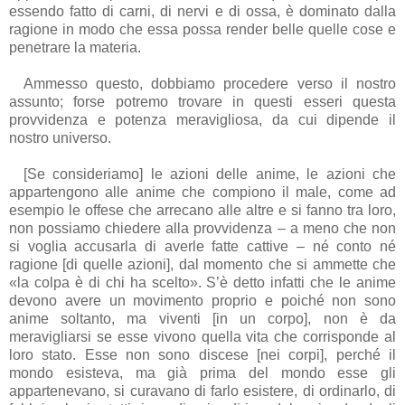
essendo fatto di carni, di nervi e di ossa, è dominato dalla
ragione in modo che essa possa render belle quelle cose e
penetrare la materia.
Ammesso questo, dobbiamo procedere verso il nostro
assunto; forse potremo trovare in questi esseri questa
provvidenza e potenza meravigliosa, da cui dipende il
nostro universo.
[Se consideriamo] le azioni delle anime, le azioni che
appartengono alle anime che compiono il male, come ad
esempio le offese che arrecano alle altre e si fanno tra loro,
non possiamo chiedere alla provvidenza – a meno che non
si voglia accusarla di averle fatte cattive – né conto né
ragione [di quelle azioni], dal momento che si ammette che
«la colpa è di chi ha scelto». S’è detto infatti che le anime
devono avere un movimento proprio e poiché non sono
anime soltanto, ma viventi [in un corpo], non è da
meravigliarsi se esse vivono quella vita che corrisponde al
loro stato. Esse non sono discese [nei corpi], perché il
mondo esisteva, ma già prima del mondo esse gli
appartenevano, si curavano di farlo esistere, di ordinarlo, di