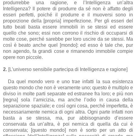
produrrebbe una ragione, e l’Intelligenza un’altra
Intelligenza? Il potere di produrre da sé non è affatto degli
esseri perfetti, poiché il produrre e il muoversi sono in
proporzione della [propria] imperfezione. Per gli esseri del
tutto beati basta essere immobili in se stessi ed essere
quello che sono; essi non corrono il rischio di occuparsi di
molte cose, perché sarebbe per loro uscire da se stessi. Ma
così è beato anche quel [mondo]: ed esso è tale che, pur
non agendo, fa grandi cose e rimanendo immobile compie
opere non piccole.
2.
[L’universo sensibile partecipa di Intelligenza e ragione]
Da quel mondo vero e uno trae infatti la sua esistenza
questo mondo che non è veramente uno; questo è multiplo e
diviso in molte parti separate ed estranee fra loro; e più non
[regna] sola l’amicizia, ma anche l’odio in causa della
separazione spaziale; e così ogni cosa, perché imperfetta, è
necessariamente nemica di ogni altra. Ogni parte infatti non
basta a se stessa, ma, pur abbisognando d’essere
conservata da un’altra, è poi nemica di quella da cui è
conservata; [questo mondo] non è sorto per un atto di