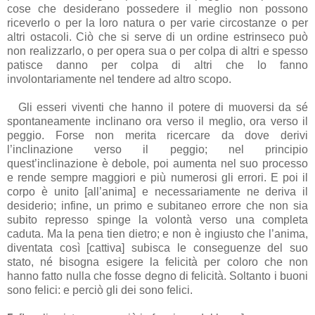
cose che desiderano possedere il meglio non possono
riceverlo o per la loro natura o per varie circostanze o per
altri ostacoli. Ciò che si serve di un ordine estrinseco può
non realizzarlo, o per opera sua o per colpa di altri e spesso
patisce danno per colpa di altri che lo fanno
involontariamente nel tendere ad altro scopo.
Gli esseri viventi che hanno il potere di muoversi da sé
spontaneamente inclinano ora verso il meglio, ora verso il
peggio. Forse non merita ricercare da dove derivi
l’inclinazione verso il peggio; nel principio
quest’inclinazione è debole, poi aumenta nel suo processo
e rende sempre maggiori e più numerosi gli errori. E poi il
corpo è unito [all’anima] e necessariamente ne deriva il
desiderio; infine, un primo e subitaneo errore che non sia
subito represso spinge la volontà verso una completa
caduta. Ma la pena tien dietro; e non è ingiusto che l’anima,
diventata così [cattiva] subisca le conseguenze del suo
stato, né bisogna esigere la felicità per coloro che non
hanno fatto nulla che fosse degno di felicità. Soltanto i buoni
sono felici: e perciò gli dei sono felici.