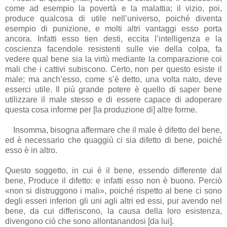
come ad esempio la povertà e la malattia; il vizio, poi,
produce qualcosa di utile nell’universo, poiché diventa
esempio di punizione, e molti altri vantaggi esso porta
ancora. Infatti esso tien desti, eccita l’intelligenza e la
coscienza facendole resistenti sulle vie della colpa, fa
vedere qual bene sia la virtù mediante la comparazione coi
mali che i cattivi subiscono. Certo, non per questo esiste il
male; ma anch’esso, come s’è detto, una volta nato, deve
esserci utile. Il più grande potere è quello di saper bene
utilizzare il male stesso e di essere capace di adoperare
questa cosa informe per [la produzione di] altre forme.
Insomma, bisogna affermare che il male è difetto del bene,
ed è necessario che quaggiù ci sia difetto di bene, poiché
esso è in altro.
Questo soggetto, in cui è il bene, essendo differente dal
bene, Produce il difetto: e infatti esso non è buono. Perciò
«non si distruggono i mali», poiché rispetto al bene ci sono
degli esseri inferiori gli uni agli altri ed essi, pur avendo nel
bene, da cui differiscono, la causa della loro esistenza,
divengono ciò che sono allontanandosi [da lui].