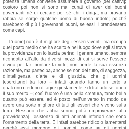
potenza umana conviene assumere il governo [dei cattivi];
costoro poi non si sono mai curati di aver dei buoni
governanti né di cercare per sé chi li diriga, ma provano
rabbia se sorge qualche uomo di buona indole; poiché
sarebbero di più i governanti buoni, se essi li prendessero
come capi.
[L’uomo] non è il migliore degli esseri viventi, ma occupa
quel posto medio che ha scelto e nel luogo dove egli si trova
la provvidenza non lo lascia perire; il genere umano, sempre
ricondotto all’alto da diversi mezzi di cui si serve l’essere
divino per far trionfare la virtù, non perde la sua essenza
razionale, ma partecipa, anche se non del tutto, di saggezza,
d’intelligenza, d’arte e di giustizia, che gli uomini
[esercitano] tra loro – infatti quando fanno un torto a
qualcuno credono di agire giustamente e di trattarlo secondo
il suo merito –; così l’uomo è una bella creatura, tanto bella
quanto può essere, ed è posto nell’universo in modo da
avere una sorte migliore di tutti gli esseri che vivono sulla
terra. Nessuno che abbia senno potrà rimproverare [alla
provvidenza] l’esistenza di altri animali inferiori che sono
l’ornamento della terra. E infatti sarebbe ridicolo lamentarsi
perché essi mordono gli uomini, come se gli uomini