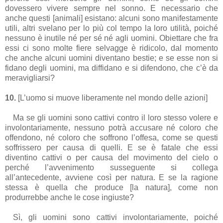
dovessero vivere sempre nel sonno. E necessario che
anche questi [animali] esistano: alcuni sono manifestamente
utili, altri svelano per lo più col tempo la loro utilità, poiché
nessuno è inutile né per sé né agli uomini. Obiettare che fra
essi ci sono molte fiere selvagge è ridicolo, dal momento
che anche alcuni uomini diventano bestie; e se esse non si
fidano degli uomini, ma diffidano e si difendono, che c’è da
meravigliarsi?
10.
[L’uomo si muove liberamente nel mondo delle azioni]
Ma se gli uomini sono cattivi contro il loro stesso volere e
involontariamente, nessuno potrà accusare né coloro che
offendono, né coloro che soffrono l’offesa, come se questi
soffrissero per causa di quelli. E se è fatale che essi
diventino cattivi o per causa del movimento del cielo o
perché l’avvenimento susseguente si collega
all’antecedente, avviene così per natura. E se la ragione
stessa è quella che produce [la natura], come non
produrrebbe anche le cose ingiuste?
Sì, gli uomini sono cattivi involontariamente, poiché