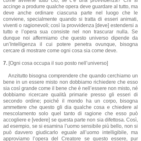
come avviene tutto ciò, se c’è una provvidenza? Chi si
accinge a produrre qualche opera deve guardare al tutto, ma
deve anche ordinare ciascuna parte nel luogo che le
conviene, specialmente quando si tratta di esseri animati,
viventi o ragionevoli; così la provvidenza [deve] estendersi a
tutto e l’opera sua consiste nel non trascurar nulla. Se
dunque noi affermiamo che questo universo dipende da
un’Intelligenza il cui potere penetra ovunque, bisogna
cercare di mostrare come ogni cosa sia come deve.
7.
[Ogni cosa occupa il suo posto nell’universo]
Anzitutto bisogna comprendere che quando cerchiamo un
bene in un essere misto non dobbiamo richiedere che esso
sia così grande come il bene che è nell’essere non misto, né
dobbiamo ricercare qualità primarie presso gli esseri di
secondo ordine; poiché il mondo ha un corpo, bisogna
ammettere che questo gli dia qualche cosa e chiedere al
mescolamento solo quel tanto di ragione che esso può
accogliere e [vedere] se questa parte non sia difettosa. Così,
ad esempio, se si esamina l’uomo sensibile più bello, non si
può davvero giudicarlo eguale all’uomo intelligibile, ma
approviamo l’opera del Creatore se questo essere, pur