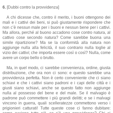
6.
[Dubbi contro la provvidenza]
A chi dicesse che, contro il merito, i buoni ottengono dei
mali e i cattivi dei beni, si può giustamente rispondere che
non c’è nessun male per i buoni e nessun bene per i cattivi.
Ma allora, perché al buono accadono cose contro natura, al
cattivo cose secondo natura? Come sarebbe buona una
simile ripartizione? Ma se la conformità alla natura non
aggiunge nulla alla felicità, il suo contrario nulla toglie al
vizio dei cattivi; che importa essere così o così? Nulla, come
avere un corpo bello o brutto.
Ma, in quel modo, ci sarebbe convenienza, ordine, giusta
distribuzione, che ora non ci sono: e questo sarebbe una
provvidenza perfetta. Non è certo conveniente che ci siano
schiavi e che i cattivi siano padroni e i capi delle città e i
giusti siano schiavi, anche se questo fatto non aggiunge
nulla al possesso del bene e del male. Se il malvagio è
padrone può commettere i più grandi delitti; e se i malvagi
vincono in guerra, quali scelleratezze commettono verso i
prigionieri catturati! Tutte queste cose ci fanno dubitare: