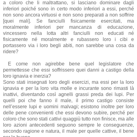
a coloro che li maltrattano, si lasciano dominare dagli
inferiori poiché sono in certo modo inferiori a essi, perché
non sono ancora virtuosi e non sono preparati a non soffrire
[quei mali]. Se fanciulli fisicamente esercitati, ma
moralmente inferiori per mancanza di educazione,
vincessero nella lotta altri fanciulli non educati né
fisicamente né moralmente e rubassero loro i cibi e
portassero via i loro begli abiti, non sarebbe una cosa da
ridere?
E come non agirebbe bene quel legislatore che
permettesse che essi soffrissero quei danni a castigo della
loro ignavia e inerzia?
Sono stati insegnati loro degli esercizi, ma essi per la loro
ignavia e per la loro vita molle e incurante sono rimasti là
inattivi, diventando così agnelli grassi preda dei lupi. Per
quelli poi che fanno il male, il primo castigo consiste
nell’essere lupi e uomini malvagi; esistono inoltre per loro
delle pene convenienti che essi devono subire, perché per
coloro che sono stati cattivi quaggiù tutto non finisce, ma alle
loro azioni antecedenti seguono sempre le conseguenze,
secondo ragione e natura, il male per quelle cattive, il bene