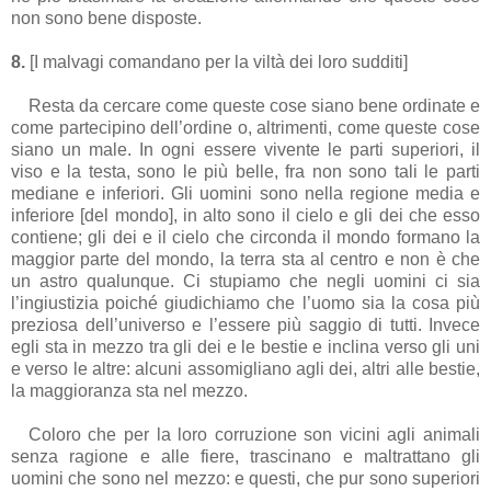
non sono bene disposte.
8.
[I malvagi comandano per la viltà dei loro sudditi]
Resta da cercare come queste cose siano bene ordinate e
come partecipino dell’ordine o, altrimenti, come queste cose
siano un male. In ogni essere vivente le parti superiori, il
viso e la testa, sono le più belle, fra non sono tali le parti
mediane e inferiori. Gli uomini sono nella regione media e
inferiore [del mondo], in alto sono il cielo e gli dei che esso
contiene; gli dei e il cielo che circonda il mondo formano la
maggior parte del mondo, la terra sta al centro e non è che
un astro qualunque. Ci stupiamo che negli uomini ci sia
l’ingiustizia poiché giudichiamo che l’uomo sia la cosa più
preziosa dell’universo e l’essere più saggio di tutti. Invece
egli sta in mezzo tra gli dei e le bestie e inclina verso gli uni
e verso le altre: alcuni assomigliano agli dei, altri alle bestie,
la maggioranza sta nel mezzo.
Coloro che per la loro corruzione son vicini agli animali
senza ragione e alle fiere, trascinano e maltrattano gli
uomini che sono nel mezzo: e questi, che pur sono superiori