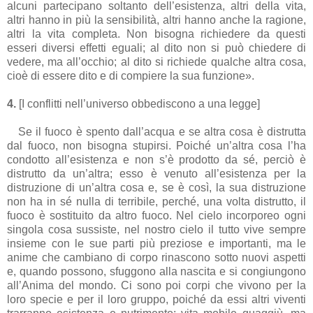
alcuni partecipano soltanto dell’esistenza, altri della vita,
altri hanno in più la sensibilità, altri hanno anche la ragione,
altri la vita completa. Non bisogna richiedere da questi
esseri diversi effetti eguali; al dito non si può chiedere di
vedere, ma all’occhio; al dito si richiede qualche altra cosa,
cioè di essere dito e di compiere la sua funzione».
4.
[I conflitti nell’universo obbediscono a una legge]
Se il fuoco è spento dall’acqua e se altra cosa è distrutta
dal fuoco, non bisogna stupirsi. Poiché un’altra cosa l’ha
condotto all’esistenza e non s’è prodotto da sé, perciò è
distrutto da un’altra; esso è venuto all’esistenza per la
distruzione di un’altra cosa e, se è così, la sua distruzione
non ha in sé nulla di terribile, perché, una volta distrutto, il
fuoco è sostituito da altro fuoco. Nel cielo incorporeo ogni
singola cosa sussiste, nel nostro cielo il tutto vive sempre
insieme con le sue parti più preziose e importanti, ma le
anime che cambiano di corpo rinascono sotto nuovi aspetti
e, quando possono, sfuggono alla nascita e si congiungono
all’Anima del mondo. Ci sono poi corpi che vivono per la
loro specie e per il loro gruppo, poiché da essi altri viventi