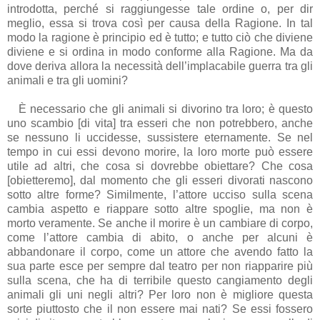
introdotta, perché si raggiungesse tale ordine o, per dir
meglio, essa si trova così per causa della Ragione. In tal
modo la ragione è principio ed è tutto; e tutto ciò che diviene
diviene e si ordina in modo conforme alla Ragione. Ma da
dove deriva allora la necessità dell’implacabile guerra tra gli
animali e tra gli uomini?
È necessario che gli animali si divorino tra loro; è questo
uno scambio [di vita] tra esseri che non potrebbero, anche
se nessuno li uccidesse, sussistere eternamente. Se nel
tempo in cui essi devono morire, la loro morte può essere
utile ad altri, che cosa si dovrebbe obiettare? Che cosa
[obietteremo], dal momento che gli esseri divorati nascono
sotto altre forme? Similmente, l’attore ucciso sulla scena
cambia aspetto e riappare sotto altre spoglie, ma non è
morto veramente. Se anche il morire è un cambiare di corpo,
come l’attore cambia di abito, o anche per alcuni è
abbandonare il corpo, come un attore che avendo fatto la
sua parte esce per sempre dal teatro per non riapparire più
sulla scena, che ha di terribile questo cangiamento degli
animali gli uni negli altri? Per loro non è migliore questa
sorte piuttosto che il non essere mai nati? Se essi fossero