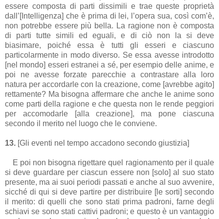
essere composta di parti dissimili e trae queste proprietà
dall’[Intelligenza] che è prima di lei, l’opera sua, così com’è,
non potrebbe essere più bella. La ragione non è composta
di parti tutte simili ed eguali, e di ciò non la si deve
biasimare, poiché essa è tutti gli esseri e ciascuno
particolarmente in modo diverso. Se essa avesse introdotto
[nel mondo] esseri estranei a sé, per esempio delle anime, e
poi ne avesse forzate parecchie a contrastare alla loro
natura per accordarle con la creazione, come [avrebbe agito]
rettamente? Ma bisogna affermare che anche le anime sono
come parti della ragione e che questa non le rende peggiori
per accomodarle [alla creazione], ma pone ciascuna
secondo il merito nel luogo che le conviene.
13.
[Gli eventi nel tempo accadono secondo giustizia]
E poi non bisogna rigettare quel ragionamento per il quale
si deve guardare per ciascun essere non [solo] al suo stato
presente, ma ai suoi periodi passati e anche al suo avvenire,
sicché di qui si deve partire per distribuire [le sorti] secondo
il merito: di quelli che sono stati prima padroni, farne degli
schiavi se sono stati cattivi padroni; e questo è un vantaggio