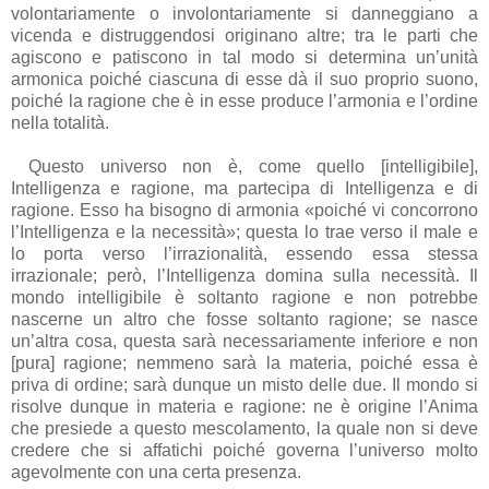
volontariamente o involontariamente si danneggiano a
vicenda e distruggendosi originano altre; tra le parti che
agiscono e patiscono in tal modo si determina un’unità
armonica poiché ciascuna di esse dà il suo proprio suono,
poiché la ragione che è in esse produce l’armonia e l’ordine
nella totalità.
Questo universo non è, come quello [intelligibile],
Intelligenza e ragione, ma partecipa di Intelligenza e di
ragione. Esso ha bisogno di armonia «poiché vi concorrono
l’Intelligenza e la necessità»; questa lo trae verso il male e
lo porta verso l’irrazionalità, essendo essa stessa
irrazionale; però, l’Intelligenza domina sulla necessità. Il
mondo intelligibile è soltanto ragione e non potrebbe
nascerne un altro che fosse soltanto ragione; se nasce
un’altra cosa, questa sarà necessariamente inferiore e non
[pura] ragione; nemmeno sarà la materia, poiché essa è
priva di ordine; sarà dunque un misto delle due. Il mondo si
risolve dunque in materia e ragione: ne è origine l’Anima
che presiede a questo mescolamento, la quale non si deve
credere che si affatichi poiché governa l’universo molto
agevolmente con una certa presenza.