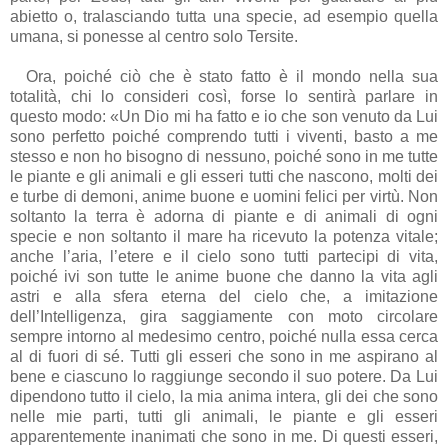
abietto o, tralasciando tutta una specie, ad esempio quella
umana, si ponesse al centro solo Tersite.
Ora, poiché ciò che è stato fatto è il mondo nella sua
totalità, chi lo consideri così, forse lo sentirà parlare in
questo modo: «Un Dio mi ha fatto e io che son venuto da Lui
sono perfetto poiché comprendo tutti i viventi, basto a me
stesso e non ho bisogno di nessuno, poiché sono in me tutte
le piante e gli animali e gli esseri tutti che nascono, molti dei
e turbe di demoni, anime buone e uomini felici per virtù. Non
soltanto la terra è adorna di piante e di animali di ogni
specie e non soltanto il mare ha ricevuto la potenza vitale;
anche l’aria, l’etere e il cielo sono tutti partecipi di vita,
poiché ivi son tutte le anime buone che danno la vita agli
astri e alla sfera eterna del cielo che, a imitazione
dell’Intelligenza, gira saggiamente con moto circolare
sempre intorno al medesimo centro, poiché nulla essa cerca
al di fuori di sé. Tutti gli esseri che sono in me aspirano al
bene e ciascuno lo raggiunge secondo il suo potere. Da Lui
dipendono tutto il cielo, la mia anima intera, gli dei che sono
nelle mie parti, tutti gli animali, le piante e gli esseri
apparentemente inanimati che sono in me. Di questi esseri,