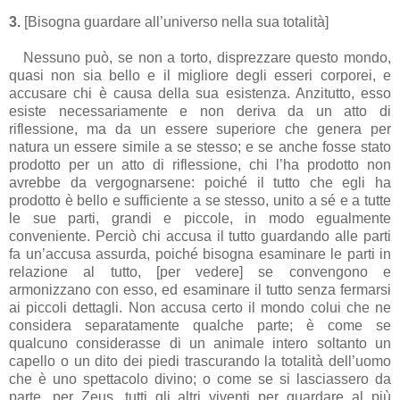
3.
[Bisogna guardare all’universo nella sua totalità]
Nessuno può, se non a torto, disprezzare questo mondo,
quasi non sia bello e il migliore degli esseri corporei, e
accusare chi è causa della sua esistenza. Anzitutto, esso
esiste necessariamente e non deriva da un atto di
riflessione, ma da un essere superiore che genera per
natura un essere simile a se stesso; e se anche fosse stato
prodotto per un atto di riflessione, chi l’ha prodotto non
avrebbe da vergognarsene: poiché il tutto che egli ha
prodotto è bello e sufficiente a se stesso, unito a sé e a tutte
le sue parti, grandi e piccole, in modo egualmente
conveniente. Perciò chi accusa il tutto guardando alle parti
fa un’accusa assurda, poiché bisogna esaminare le parti in
relazione al tutto, [per vedere] se convengono e
armonizzano con esso, ed esaminare il tutto senza fermarsi
ai piccoli dettagli. Non accusa certo il mondo colui che ne
considera separatamente qualche parte; è come se
qualcuno considerasse di un animale intero soltanto un
capello o un dito dei piedi trascurando la totalità dell’uomo
che è uno spettacolo divino; o come se si lasciassero da
parte, per Zeus, tutti gli altri viventi per guardare al più