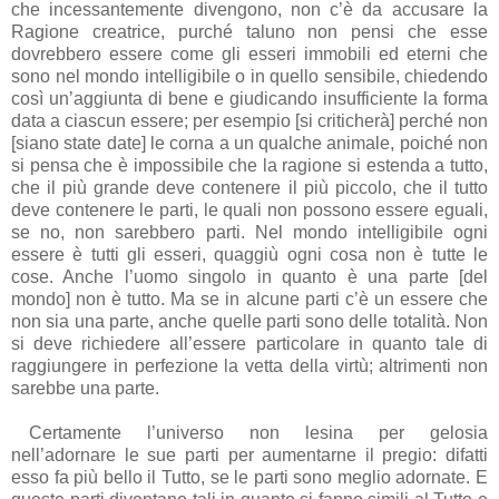
che incessantemente divengono, non c’è da accusare la
Ragione creatrice, purché taluno non pensi che esse
dovrebbero essere come gli esseri immobili ed eterni che
sono nel mondo intelligibile o in quello sensibile, chiedendo
così un’aggiunta di bene e giudicando insufficiente la forma
data a ciascun essere; per esempio [si criticherà] perché non
[siano state date] le corna a un qualche animale, poiché non
si pensa che è impossibile che la ragione si estenda a tutto,
che il più grande deve contenere il più piccolo, che il tutto
deve contenere le parti, le quali non possono essere eguali,
se no, non sarebbero parti. Nel mondo intelligibile ogni
essere è tutti gli esseri, quaggiù ogni cosa non è tutte le
cose. Anche l’uomo singolo in quanto è una parte [del
mondo] non è tutto. Ma se in alcune parti c’è un essere che
non sia una parte, anche quelle parti sono delle totalità. Non
si deve richiedere all’essere particolare in quanto tale di
raggiungere in perfezione la vetta della virtù; altrimenti non
sarebbe una parte.
Certamente l’universo non lesina per gelosia
nell’adornare le sue parti per aumentarne il pregio: difatti
esso fa più bello il Tutto, se le parti sono meglio adornate. E