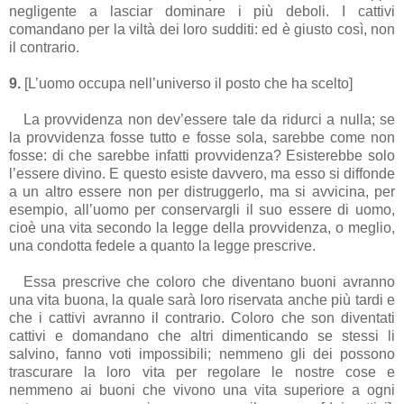
negligente a lasciar dominare i più deboli. I cattivi
comandano per la viltà dei loro sudditi: ed è giusto così, non
il contrario.
9.
[L’uomo occupa nell’universo il posto che ha scelto]
La provvidenza non dev’essere tale da ridurci a nulla; se
la provvidenza fosse tutto e fosse sola, sarebbe come non
fosse: di che sarebbe infatti provvidenza? Esisterebbe solo
l’essere divino. E questo esiste davvero, ma esso si diffonde
a un altro essere non per distruggerlo, ma si avvicina, per
esempio, all’uomo per conservargli il suo essere di uomo,
cioè una vita secondo la legge della provvidenza, o meglio,
una condotta fedele a quanto la legge prescrive.
Essa prescrive che coloro che diventano buoni avranno
una vita buona, la quale sarà loro riservata anche più tardi e
che i cattivi avranno il contrario. Coloro che son diventati
cattivi e domandano che altri dimenticando se stessi li
salvino, fanno voti impossibili; nemmeno gli dei possono
trascurare la loro vita per regolare le nostre cose e
nemmeno ai buoni che vivono una vita superiore a ogni