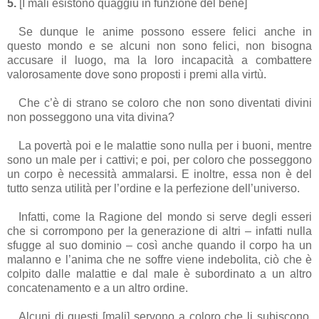
5.
[I mali esistono quaggiù in funzione del bene]
Se dunque le anime possono essere felici anche in
questo mondo e se alcuni non sono felici, non bisogna
accusare il luogo, ma la loro incapacità a combattere
valorosamente dove sono proposti i premi alla virtù.
Che c’è di strano se coloro che non sono diventati divini
non posseggono una vita divina?
La povertà poi e le malattie sono nulla per i buoni, mentre
sono un male per i cattivi; e poi, per coloro che posseggono
un corpo è necessità ammalarsi. E inoltre, essa non è del
tutto senza utilità per l’ordine e la perfezione dell’universo.
Infatti, come la Ragione del mondo si serve degli esseri
che si corrompono per la generazione di altri – infatti nulla
sfugge al suo dominio – così anche quando il corpo ha un
malanno e l’anima che ne soffre viene indebolita, ciò che è
colpito dalle malattie e dal male è subordinato a un altro
concatenamento e a un altro ordine.
Alcuni di questi [mali] servono a coloro che li subiscono,