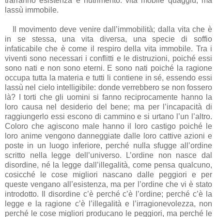
trarranno esistenza e nutrimento: vita mobile quaggiù, ma
lassù immobile.
Il movimento deve venire dall’immobilità; dalla vita che è
in se stessa, una vita diversa, una specie di soffio
infaticabile che è come il respiro della vita immobile. Tra i
viventi sono necessari i conflitti e le distruzioni, poiché essi
sono nati e non sono eterni. E sono nati poiché la ragione
occupa tutta la materia e tutti li contiene in sé, essendo essi
lassù nel cielo intelligibile: donde verrebbero se non fossero
là? I torti che gli uomini si fanno reciprocamente hanno la
loro causa nel desiderio del bene; ma per l’incapacità di
raggiungerlo essi escono di cammino e si urtano l’un l’altro.
Coloro che agiscono male hanno il loro castigo poiché le
loro anime vengono danneggiate dalle loro cattive azioni e
poste in un luogo inferiore, perché nulla sfugge all’ordine
scritto nella legge dell’universo. L’ordine non nasce dal
disordine, né la legge dall’illegalità, come pensa qualcuno,
cosicché le cose migliori nascano dalle peggiori e per
queste vengano all’esistenza, ma per l’ordine che vi è stato
introdotto. Il disordine c’è perché c’è l’ordine; perché c’è la
legge e la ragione c’è l’illegalità e l’irragionevolezza, non
perché le cose migliori producano le peggiori, ma perché le