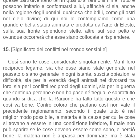
queste parti diventano tali in quanto si fanno simili al Tutto e
possono imitarlo e conformarsi a lui, affinché ci sia, anche
nella regione degli uomini, qualcosa che brilli, come gli astri
nel cielo divino; di qui noi lo contempliamo come una
grande e bella statua animata e prodotta dall’arte di Efesto;
sulla sua fronte splendono stelle, altre sul suo petto e
ovunque occorrerà che esse siano collocate a risplendere.
15.
[Significato dei conflitti nel mondo sensibile]
Così sono le cose considerate singolarmente. Ma il loro
reciproco legame, sia che esse siano state generate nel
passato o siano generate in ogni istante, suscita obiezioni e
difficoltà, sia per la voracità degli animali nel divorarsi tra
loro, sia per i conflitti reciproci degli uomini, sia per la guerra
che continua perenne e non ha pace né tregua; e soprattutto
quando si dica che la Ragione ha fatto tutto questo e che
così va bene. Contro coloro che parlano così non vale il
precedente ragionamento, secondo il quale tutto è nel
miglior modo possibile, la materia è la causa per cui le cose
si trovano a essere in una condizione inferiore, il male non
può sparire se le cose devono essere come sono, e perciò
bene, la materia non è apparsa per dominare, ma è stata