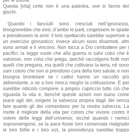
per le buone.
Questa [vita] certo non è una palestra, ove si fanno dei
giochi.
Quando i fanciulli sono cresciuti nell’ignoranza,
bisognerebbe che essi, d’ambo le parti, cingessero le spade
e prendessero le armi: il loro spettacolo sarebbe superiore a
un esercizio ginnastico; invece alcuni sono disarmati, altri
sono armati e li vincono. Non tocca a Dio combattere per i
pacifici: la legge vuole che alla guerra si salvi colui che è
valoroso, non colui che prega, perché raccolgono frutti non
quelli che pregano, ma quelli che coltivano la terra, né sono
sani coloro che non si prendono cura della loro salute; e non
bisogna brontolare se i cattivi hanno un raccolto più
abbondante, o se a loro riesca meglio la coltivazione. E poi
sarebbe ridicolo compiere a proprio capriccio tutto ciò che
riguarda la vita e, benché queste azioni non siano come
piace agli dei, esigere la salvezza propria dagli dei senza
fare quanto gli dei comandano per la nostra salvezza. La
morte è migliore della vita per coloro che vivono contro il
volere delle leggi dell’universo; sicché quando i nemici
sopravvengono, se la pace fosse loro conservata malgrado
le loro follie e i loro vizi, la provvidenza sarebbe troppo