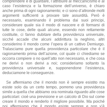
comprendere e di guardare, l’attribuire al meccanicismo e al
caso l’esistenza e la formazione dell’universo, è chiaro
anche prima di ogni ragionamento; e ci sono d’altronde molti
argomenti sufficienti a provare tale assurdità. Però è
necessario, esaminando il problema dai suoi principi,
considerare quale sia il modo di nascere e di formarsi di
tutte le cose, delle quali alcune, essendo non rettamente
costituite, ci fanno dubitare della provvidenza universale,
sicché accade che alcuni addirittura la neghino, altri
considerino il mondo come l’opera di un cattivo Demiurgo.
Tralasciamo pure quella provvidenza particolare che è il
ragionamento prima dell’azione, col quale ci chiediamo se
occorra compiere o no quell’atto non necessario, e che cosa
ne derivi o non derivi a noi; consideriamo soltanto la
provvidenza universale e, supponendone l’esistenza,
deduciamone le conseguenze.
Se affermiamo che il mondo non è sempre esistito ma
esiste solo da un certo tempo, porremo una provvidenza
simile a quella che abbiamo ora nominata riguardo alle cose
particolari: cioè una previsione e un calcolo di Dio sul come
creare il mondo e renderlo il migliore possibile. Ma poiché
noi affermiamo che il mondo esiste sempre e non v’è