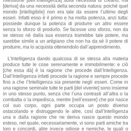
riflessione [dell’Intelligenza] sulla necessità di crearlo, ma
[deriva] da una necessità della seconda natura: poiché quel
mondo [intelligibile] non era tale da essere l’ultimo degli
esseri. Infatti esso è il primo e ha molta potenza, anzi tutta:
possiede dunque la potenza di produrre un altro essere
senza lo sforzo di produrlo. Se facesse uno sforzo, non da
se stesso né dalla sua essenza trarrebbe tale potere, ma
sarebbe simile a un artigiano che non ha da sé il potere di
produrre, ma lo acquista ottenendolo dall’apprendimento.
L’Intelligenza dando qualcosa di se stessa alla materia
produce tutte le cose serenamente e immobilmente: e ciò
[che essa dà] è la ragione che procede dall’Intelligenza.
Dall’Intelligenza infatti procede la ragione e sempre procede
fino a che l’Intelligenza sia presente negli esseri. Come in
una ragione seminale tutte le parti [del vivente] sono insieme
in uno stesso punto, senza che l’una contrasti all’altra o la
combatta o la impedisca, mentre [nell’essere] che poi nasce
col suo corpo, ogni parte occupa un posto diverso
ostacolando e distruggendo le altre, così dall’Intelligenza
una e dalla ragione che ne deriva nasce questo mondo
esteso, nel quale, necessariamente, vi sono parti amiche tra
loro e concordi, altre invece odiose e nemiche, le quali o