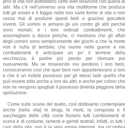
privi di vita non potrebbero certo aver relazione con quella di
altri. Ma c’è nell’universo una vita multiforme che produce
tutti gli esseri e li foggia nelle loro varie forme di vita e non
cessa mai di produrre questi belli e graziosi giocattoli
viventi. Gli uomini si armano gli uni contro gli altri perché
sono mortali; e i loro ordinati combattimenti, che
assomigliano a danze pirriche, ci mostrano che gli affari
degli uomini sono semplicemente dei giochi e che la morte
non è nulla di terribile; che morire nelle guerre e nei
combattimenti è anticipare un po’ il termine della
vecchiezza, è partire più presto per ritornare poi
nuovamente. Ma se rimanendo vivi perdono i loro beni,
conosceranno così che quei beni non appartenevano a loro
e che è un risibile possesso per gli stessi ladri quello che
può essere tolto anche a loro da altri; e anche per coloro che
non ne vengono spogliati il possesso diventa peggiore della
spoliazione.
Come sulle scene del teatro, così dobbiamo contemplare
anche [nella vita] le stragi, le morti, la conquista e il
saccheggio delle città come fossero tutti cambiamenti di
scena e di costume, lamenti e gemiti teatrali. Infatti, in tutti i
casi della vita, non è la vera anima interiore, ma un’ombra