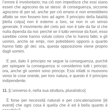
l’errore è involontario; ma ciò non impedisce che essi siano
esseri che agiscono da se stessi: di conseguenza, siccome
agiscono di per sé, anche per ciò errano e non errerebbero
affatto se non fossero loro ad agire. Il principio della fatalità
[della colpa] non è esterno a loro, se non in un senso
generale. Il movimento del cielo poi non è tale da far sì che
nulla dipenda da noi: perché se il tutto venisse da fuori, esso
sarebbe come hanno voluto coloro che lo hanno fatto; e gli
uomini, anche se empi, non potrebbero opporsi a quanto
hanno fatto gli dei; ora, questa opposizione viene proprio
dagli uomini.
E poi, dato il principio ne segue la conseguenza, purché
per spiegare la conseguenza si considerino tutti i principi;
ora, anche gli uomini sono principi. Essi infatti si muovono
verso le cose oneste, per loro natura, e questo è il principio
indipendente.
11.
[L’universo è, nella sua struttura, pluralistico]
È forse per necessità naturali e per concatenazione [di
eventi] che ogni cosa è quella che è ed è bella quanto è