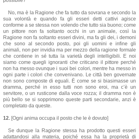
possibile?
No, ma è la Ragione che fa tutto da sovrana e secondo la
sua volontà e quando fa gli esseri detti cattivi agisce
conforme a se stessa non volendo che tutto sia buono; come
un pittore non fa soltanto occhi in un animale, così la
Ragione non fa soltanto esseri divini, ma fa gli dei, i demoni
che sono al secondo posto, poi gli uomini e infine gli
animali, non per invidia ma per mezzo della ragione formale
che contiene in sé tutta la varietà degli intelligibili. E noi
siamo come quegli ignoranti che criticano il pittore perché
non ha messo ovunque i suoi bei colori, mentre ha messo in
ogni parte i colori che convenivano. Le città ben governate
non sono composte di eguali. È come se si biasimasse un
dramma, perché in esso tutti non sono eroi, ma c’è un
servitore, o un rusticone dalla voce rozza; il dramma non è
più bello se si sopprimono queste parti secondarie, anzi è
completato da queste.
12.
[Ogni anima occupa il posto che le è dovuto]
Se dunque la Ragione stessa ha prodotto questi esseri
adattandosi alla materia, poiché essa ha la proprietà di