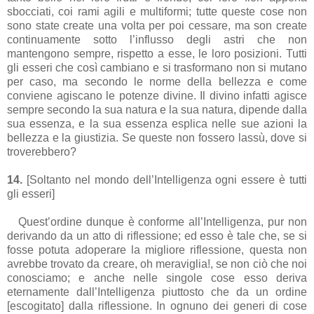
sbocciati, coi rami agili e multiformi; tutte queste cose non
sono state create una volta per poi cessare, ma son create
continuamente sotto l’influsso degli astri che non
mantengono sempre, rispetto a esse, le loro posizioni. Tutti
gli esseri che così cambiano e si trasformano non si mutano
per caso, ma secondo le norme della bellezza e come
conviene agiscano le potenze divine. Il divino infatti agisce
sempre secondo la sua natura e la sua natura, dipende dalla
sua essenza, e la sua essenza esplica nelle sue azioni la
bellezza e la giustizia. Se queste non fossero lassù, dove si
troverebbero?
14.
[Soltanto nel mondo dell’Intelligenza ogni essere è tutti
gli esseri]
Quest’ordine dunque è conforme all’Intelligenza, pur non
derivando da un atto di riflessione; ed esso è tale che, se si
fosse potuta adoperare la migliore riflessione, questa non
avrebbe trovato da creare, oh meraviglia!, se non ciò che noi
conosciamo; e anche nelle singole cose esso deriva
eternamente dall’Intelligenza piuttosto che da un ordine
[escogitato] dalla riflessione. In ognuno dei generi di cose