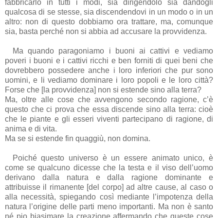
fabbricarlo in tutti i modi, sia dirigendolo sia dandogli
qualcosa di se stesse, sia discendendovi in un modo o in un
altro: non di questo dobbiamo ora trattare, ma, comunque
sia, basta perché non si abbia ad accusare la provvidenza.
Ma quando paragoniamo i buoni ai cattivi e vediamo
poveri i buoni e i cattivi ricchi e ben forniti di quei beni che
dovrebbero possedere anche i loro inferiori che pur sono
uomini, e li vediamo dominare i loro popoli e le loro città?
Forse che [la provvidenza] non si estende sino alla terra?
Ma, oltre alle cose che avvengono secondo ragione, c’è
questo che ci prova che essa discende sino alla terra: cioè
che le piante e gli esseri viventi partecipano di ragione, di
anima e di vita.
Ma se si estende fin quaggiù, non domina.
Poiché questo universo è un essere animato unico, è
come se qualcuno dicesse che la testa e il viso dell’uomo
derivano dalla natura e dalla ragione dominante e
attribuisse il rimanente [del corpo] ad altre cause, al caso o
alla necessità, spiegando così mediante l’impotenza della
natura l’origine delle parti meno importanti. Ma non è santo
né pio biasimare la creazione affermando che queste cose