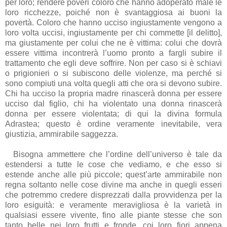
per loro; rendere poveri coloro che hanno adoperato male le
loro ricchezze, poiché non è svantaggiosa ai buoni la
povertà. Coloro che hanno ucciso ingiustamente vengono a
loro volta uccisi, ingiustamente per chi commette [il delitto],
ma giustamente per colui che ne è vittima: colui che dovrà
essere vittima incontrerà l’uomo pronto a fargli subire il
trattamento che egli deve soffrire. Non per caso si è schiavi
o prigionieri o si subiscono delle violenze, ma perché si
sono compiuti una volta quegli atti che ora si devono subire.
Chi ha ucciso la propria madre rinascerà donna per essere
ucciso dal figlio, chi ha violentato una donna rinascerà
donna per essere violentata; di qui la divina formula
Adrastea; questo è ordine veramente inevitabile, vera
giustizia, ammirabile saggezza.
Bisogna ammettere che l’ordine dell’universo è tale da
estendersi a tutte le cose che vediamo, e che esso si
estende anche alle più piccole; quest’arte ammirabile non
regna soltanto nelle cose divine ma anche in quegli esseri
che potremmo credere disprezzati dalla provvidenza per la
loro esiguità: e veramente meravigliosa è la varietà in
qualsiasi essere vivente, fino alle piante stesse che son
tanto belle nei loro frutti e fronde, coi loro fiori appena