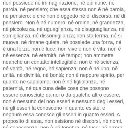
non possiede né immaginazione, né opinione, né
parola, né pensiero; che essa stessa non è né parola,
né pensiero; e che non è oggetto né di discorso, né di
pen­siero. Non è né numero, né ordine, né grandezza,
né piccolezza, né uguaglianza, né disuguaglianza, né
somiglianza, né dissomiglianza; non sta ferma, né si
muove, né rimane quieta, né possiede una forza, né
è una forza; non è luce; non vive e non è vita; non è
né essenza, né eternità, né tempo; non ammette
neanche un contatto intellegibile; non è né scienza,
né verità, né regno, né sapienza; non è né uno, né
unità, né divinità, né bontà; non è neppure spirito, per
quanto ne sappiamo; non è né figliolanza, né
paternità, né qualcuna delle cose che possono
essere conosciute da noi o da qualche altro essere;
non è nessuno dei non-esseri e nessuno degli esseri,
né gli esseri la conoscono in quanto esiste; e
neppure essa conosce gli esseri in quanto esseri. A
proposito di essa, non esistono né discorsi, né nomi,
né conoscenza; non è né tenebra, né luce; né errore,