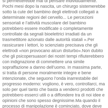
si permetterebbe mai di pensare individualmente.
Pochi mesi dopo la nascita, un chirurgo sistemerebbe
sotto la cute del bambino degli elettrodi collegati a
determinate regioni del cervello... Le percezioni
sensoriali e l’attività muscolare del bambino
potrebbero essere modificate o completamente
controllate da segnali bioelettrici irradiati da un
trasmettitore azionato dalle autorità statali ».Per
rassicurare i lettori, lo scienziato precisava che gli
elettrodi «non provocano alcun disturbo».Non dubito
che gli psicopersuasori dei nostri tempi rifiuterebbero
con indignazione di commettere una simile
sopraffazione a danno dell’uomo. In massima parte,
si tratta di persone moralmente integre e bene
intenzionate, che seguono l’onda inarrestabile del
progresso moderno: vogliono, è vero, controllarci, ma
solo per quel tanto che basta a venderci prodotti che
potrebbero esserci utili o a diffondere tra di noi idee e
opinioni che sono spesso degnissime.Ma quando il
processo di manipolazione è cominciato, dove deve