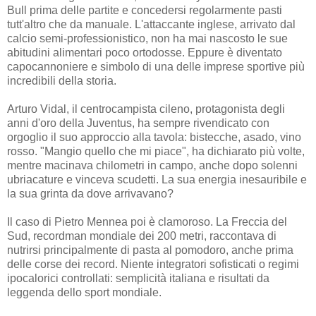
Bull prima delle partite e concedersi regolarmente pasti
tutt'altro che da manuale. L'attaccante inglese, arrivato dal
calcio semi-professionistico, non ha mai nascosto le sue
abitudini alimentari poco ortodosse. Eppure è diventato
capocannoniere e simbolo di una delle imprese sportive più
incredibili della storia.
Arturo Vidal, il centrocampista cileno, protagonista degli
anni d'oro della Juventus, ha sempre rivendicato con
orgoglio il suo approccio alla tavola: bistecche, asado, vino
rosso. "Mangio quello che mi piace", ha dichiarato più volte,
mentre macinava chilometri in campo, anche dopo solenni
ubriacature e vinceva scudetti. La sua energia inesauribile e
la sua grinta da dove arrivavano?
Il caso di Pietro Mennea poi è clamoroso. La Freccia del
Sud, recordman mondiale dei 200 metri, raccontava di
nutrirsi principalmente di pasta al pomodoro, anche prima
delle corse dei record. Niente integratori sofisticati o regimi
ipocalorici controllati: semplicità italiana e risultati da
leggenda dello sport mondiale.