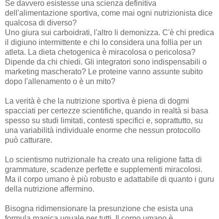
Se davvero esistesse una scienza definitiva
dell'alimentazione sportiva, come mai ogni nutrizionista dice
qualcosa di diverso?
Uno giura sui carboidrati, l'altro li demonizza. C'è chi predica
il digiuno intermittente e chi lo considera una follia per un
atleta. La dieta chetogenica è miracolosa o pericolosa?
Dipende da chi chiedi. Gli integratori sono indispensabili o
marketing mascherato? Le proteine vanno assunte subito
dopo l'allenamento o è un mito?
La verità è che la nutrizione sportiva è piena di dogmi
spacciati per certezze scientifiche, quando in realtà si basa
spesso su studi limitati, contesti specifici e, soprattutto, su
una variabilità individuale enorme che nessun protocollo
può catturare.
Lo scientismo nutrizionale ha creato una religione fatta di
grammature, scadenze perfette e supplementi miracolosi.
Ma il corpo umano è più robusto e adattabile di quanto i guru
della nutrizione affermino.
Bisogna ridimensionare la presunzione che esista una
formula magica uguale per tutti. Il corpo umano è