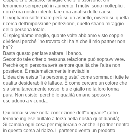
fenomeno sempre più in aumento. I motivi sono molteplici,
non è ora nostro intento fare una analisi delle cause.
Ci vogliamo soffermare però su un aspetto, ovvero su quella
ricerca dell'impossibile perfezione, quello strano miraggio
della persona totale.
Ci spieghiamo meglio, quante volte abbiamo visto coppie
dividersi perché "ho trovato chi ha X che il mio partner non
ha"?
Basta questo per fare saltare il banco.
Secondo tale criterio nessuna relazione può sopravvivere.
Perché ogni persona avrà sempre qualità che l'altra non
possiede. È matematicamente inevitabile.
L'idea che esista "la persona giusta" come somma di tutte le
qualità desiderabili è fallace. È come cercare un colore che
sia simultaneamente rosso, blu e giallo nella loro forma
pura. Non esiste, perché le qualità umane spesso si
escludono a vicenda.
Qui ormai si vive nella concezione dell'"upgrade" (altro
termine inglese buttato a forza nella nostra quotidianità).
Si cambia ogni cosa per migliorarla e anche il partner rientra
in questa corsa al rialzo. Il partner diventa un prodotto