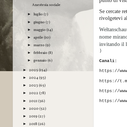
punto di vist
Anestesia sociale
Se cercate re
luglio
(7)
►
rivolgetevi a
giugno
(7)
►
Weltanschauun
maggio
(14)
►
nome mirano a
aprile
(10)
►
invitando il 
marzo
(9)
►
)
febbraio
(8)
►
gennaio
(6)
►
Canali:
2025
(154)
►
https://ww
2024
(93)
►
https://t.
2023
(65)
►
https://ww
2022
(78)
►
2021
(56)
►
https://ww
2020
(52)
►
2019
(27)
►
2018
(26)
►