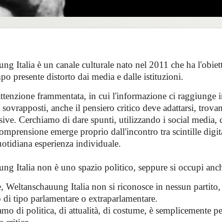
g Italia è un canale culturale nato nel 2011 che ha l'obiet
mpo presente distorto dai media e dalle istituzioni.
attenzione frammentata, in cui l'informazione ci raggiunge i
 sovrapposti, anche il pensiero critico deve adattarsi, trov
sive. Cerchiamo di dare spunti, utilizzando i social media, 
comprensione emerge proprio dall'incontro tra scintille digita
uotidiana esperienza individuale.
ng Italia non è uno spazio politico, seppure si occupi anch
re, Weltanschauung Italia non si riconosce in nessun partit
 di tipo parlamentare o extraparlamentare.
mo di politica, di attualità, di costume, è semplicemente p