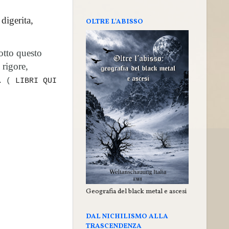
digerita,
OLTRE L'ABISSO
sotto questo
 rigore,
.
(
LIBRI QUI
Geografia del black metal e ascesi
DAL NICHILISMO ALLA
TRASCENDENZA