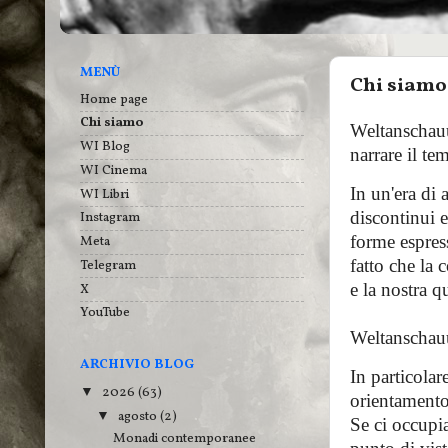
MENÙ
Chi siamo
Home page
Chi siamo
Weltanschauun
WI Blog
narrare il te
WI Cinema
In un'era di 
WI Libri
discontinui e
Instagram
forme espres
Meta
fatto che la 
Telegram
e la nostra q
X
YouTube
Weltanschauu
ARCHIVIO BLOG
In particola
2026
(63)
▼
orientamento
agosto
(2)
▼
Se ci occupia
Monadi contemporanee