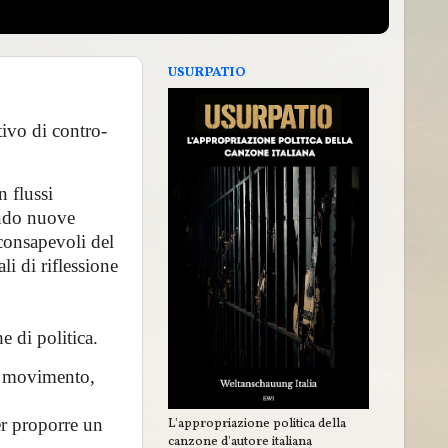
USURPATIO
tivo di contro-
n flussi
ando nuove
consapevoli del
li di riflessione
e di politica.
o, movimento,
er proporre un
L'appropriazione politica della
canzone d'autore italiana