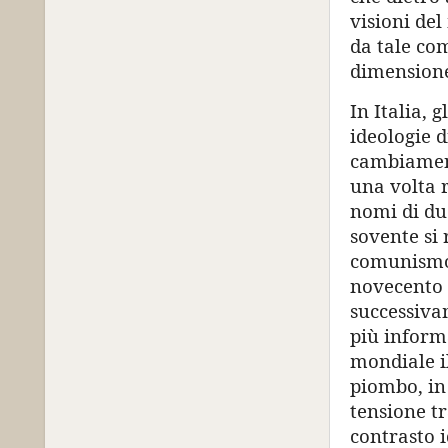
visioni del
da tale co
dimensione
In Italia,
ideologie d
cambiamento
una volta 
nomi di due
sovente si
comunismo.
novecento 
successiva
più inform
mondiale il
piombo, in 
tensione tr
contrasto 