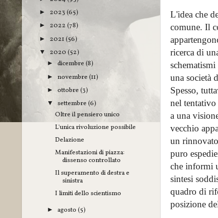
2023
(65)
►
L'idea che de
2022
(78)
►
comune. Il c
2021
(56)
appartengono 
►
ricerca di un
2020
(52)
▼
dicembre
(8)
►
schematismi i
novembre
(11)
una società d
►
Spesso, tutta
ottobre
(3)
►
nel tentativo
settembre
(6)
▼
Oltre il pensiero unico
a una visione
L'unica rivoluzione possibile
vecchio appa
Delazione
un rinnovato 
Manifestazioni di piazza:
puro espedie
dissenso controllato
che informi 
Il superamento di destra e
sintesi soddi
sinistra
quadro di rif
I limiti dello scientismo
posizione de
agosto
(5)
►