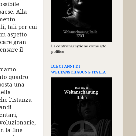
ossibile
aese. Alla
amento
, tali per cui
 un aspetto
icare gran
La contronarrazione come atto
ensare il
politico
DIECI ANNI DI
bbiamo
WELTANSCHAUUNG ITALIA
vato quadro
posta una
uella
he l'istanza
randi
entari,
ivoluzionarie,
n la fine