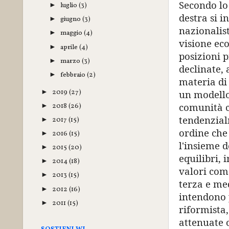
Secondo lo
luglio
(3)
►
destra si i
giugno
(3)
►
nazionalis
maggio
(4)
►
visione eco
aprile
(4)
►
posizioni p
marzo
(3)
►
declinate, 
febbraio
(2)
►
materia di
2019
(27)
►
un modello
comunità c
2018
(26)
►
tendenzial
2017
(15)
►
ordine che 
2016
(15)
►
l'insieme d
2015
(20)
►
equilibri, 
2014
(18)
►
valori come
2013
(15)
►
terza e med
2012
(16)
►
intendono 
2011
(15)
►
riformista,
attenuate 