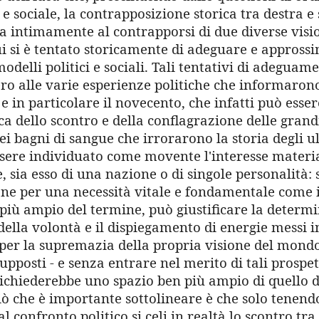
 sociale, la contrapposizione storica tra destra e 
a intimamente al contrapporsi di due diverse visio
ui si è tentato storicamente di adeguare e appross
modelli politici e sociali. Tali tentativi di adeguam
ro alle varie esperienze politiche che informarono
 in particolare il novecento, che infatti può esser
a dello scontro e della conflagrazione delle grandi
ei bagni di sangue che irrorarono la storia degli ul
sere individuato come movente l'interesse materi
, sia esso di una nazione o di singole personalità: 
ne per una necessità vitale e fondamentale come il
 più ampio del termine, può giustificare la determ
 della volontà e il dispiegamento di energie messi 
 per la supremazia della propria visione del mondo
upposti - e senza entrare nel merito di tali prospett
ichiederebbe uno spazio ben più ampio di quello di
iò che è importante sottolineare è che solo tenend
al confronto politico si celi in realtà lo scontro tra