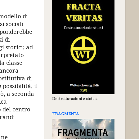
modello di
i sociali
isponderebbe
i di
 storici; ad
erpretato
la classe
 ancora
stitutiva di
possibilità, il
uò, a seconda
Destrutturazioni e sintesi
ica
o del centro
FRAGMENTA
grandi
ine