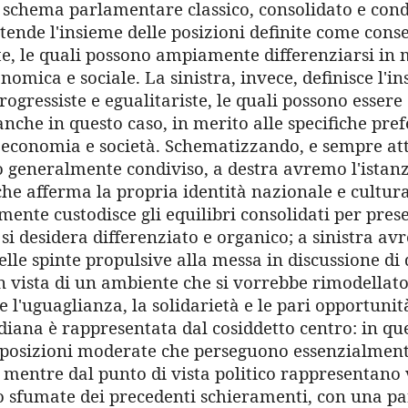
 schema parlamentare classico, consolidato e cond
ntende l'insieme delle posizioni definite come conse
te, le quali possono ampiamente differenziarsi in 
nomica e sociale. La sinistra, invece, definisce l'i
rogressiste e egualitariste, le quali possono esser
anche in questo caso, in merito alle specifiche pre
 economia e società. Schematizzando, e sempre at
 generalmente condiviso, a destra avremo l'istan
he afferma la propria identità nazionale e cultura
mente custodisce gli equilibri consolidati per pres
si desidera differenziato e organico; a sinistra a
elle spinte propulsive alla messa in discussione di 
in vista di un ambiente che si vorrebbe rimodellato 
 l'uguaglianza, la solidarietà e le pari opportuni
iana è rappresentata dal cosiddetto centro: in que
posizioni moderate che perseguono essenzialment
 mentre dal punto di vista politico rappresentano 
o sfumate dei precedenti schieramenti, con una pa