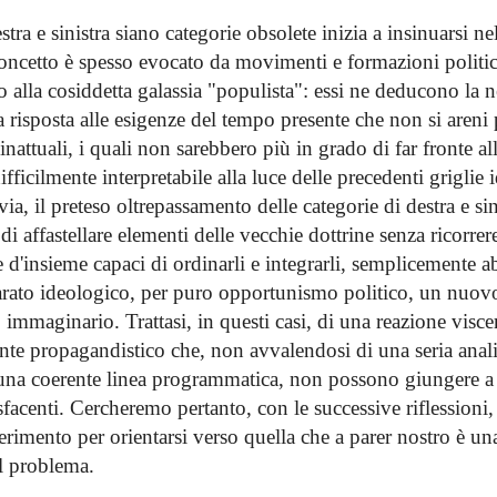
stra e sinistra siano categorie obsolete inizia a insinuarsi nel
oncetto è spesso evocato da movimenti e formazioni politi
alla cosiddetta galassia "populista": essi ne deducono la ne
a risposta alle esigenze del tempo presente che non si areni
nattuali, i quali non sarebbero più in grado di far fronte al
ifficilmente interpretabile alla luce delle precedenti griglie
via, il preteso oltrepassamento delle categorie di destra e sini
 di affastellare elementi delle vecchie dottrine senza ricorrere
 d'insieme capaci di ordinarli e integrarli, semplicemente 
rato ideologico, per puro opportunismo politico, un nuov
immaginario. Trattasi, in questi casi, di una reazione visce
nte propagandistico che, non avvalendosi di una seria anali
una coerente linea programmatica, non possono giungere a
sfacenti. Cercheremo pertanto, con le successive riflessioni,
erimento per orientarsi verso quella che a parer nostro è una
l problema.