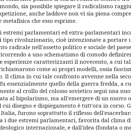
 mondo, sia possibile spiegare il radicalismo raggi
mpetizione, anche laddove non vi sia piena compre
 metafisica che esso esprime.
 gli estremi parlamentari ed extra-parlamentari in
i tipo rivoluzionario, cioè intenzionate a portare 
 radicale nell'assetto politico e sociale del paes
ricorrendo a uno schematismo di comodo definire
 esperienze caratterizzanti il novecento, a cui tal
 richiamarono come ai propri modelli, ossia fascis
 Il clima in cui tale confronto avvenne nella sec
fu essenzialmente quello della guerra fredda, a cu
mente al crollo del colosso sovietico seguì una nu
ata al bipolarismo, ma all'emergere di un nuovo 
 cui disegno e dispiegamento è tutt'ora in corso. G
Italia, furono soprattutto il riflesso dell'esacerbar
a i due estremi parlamentari, favorita dal clima d
ideologico internazionale, e dall'idea (fondata o 