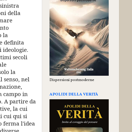
sinistra
ni della
imare
ento
 la
e definita
 ideologie.
timi secoli
ale
solo la
 senso, nel
Dispersioni postmoderne
inazione,
in campo in
APOLIDI DELLA VERITÀ
. A partire da
ive, la cui
 cui qui si
o ferma l'idea
 diverse