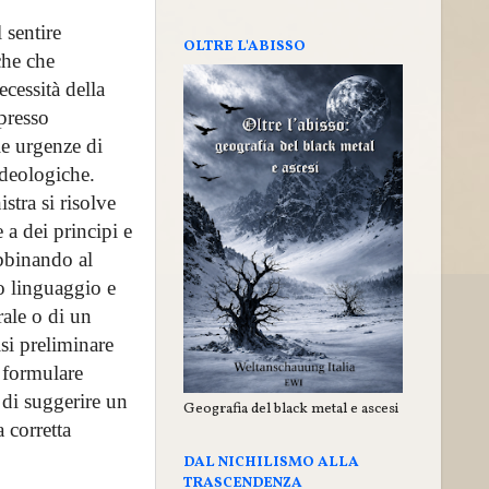
 sentire
OLTRE L'ABISSO
che che
cessità della
 presso
le urgenze di
 ideologiche.
stra si risolve
 a dei principi e
abbinando al
o linguaggio e
rale o di un
si preliminare
 formulare
 di suggerire un
Geografia del black metal e ascesi
 corretta
DAL NICHILISMO ALLA
TRASCENDENZA