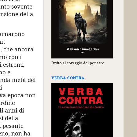
unto sovente
nsione della
carnarono
un
e, che ancora
mo con i
Invito al coraggio del pensare
i estremi
mo e
VERBA CONTRA
onda metà del
i
ova epoca non
ordine
li anni di
si della
i pesante
meno, non ha