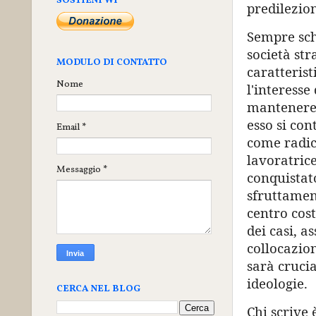
SOSTIENI WI
predilezion
Sempre sch
società str
MODULO DI CONTATTO
caratteris
Nome
l'interesse
mantenere l
esso si con
Email
*
come radica
lavoratric
Messaggio
*
conquistato
sfruttament
centro cos
dei casi, 
collocazion
sarà cruci
ideologie.
CERCA NEL BLOG
Chi scrive 