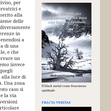
iviso, per
rvatrici e
merito alla
nsieme delle
e diversamente
ferenze in
tenendosi a
za di una
le, e che
ervare un
vremo invece
quegli
alla luce di
tà. Una zona
Il black metal come fenomeno
sto caso si
spirituale
e la via
versioni
FRACTA VERITAS
rticolare