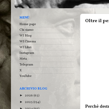
MENÙ
Oltre il p
Home page
Chi siamo
WI Blog
WI Cinema
WI Libri
Instagram
Meta
Telegram
X
YouTube
ARCHIVIO BLOG
2026
(63)
►
2025
(154)
►
Perchè destr
2024
(93)
►