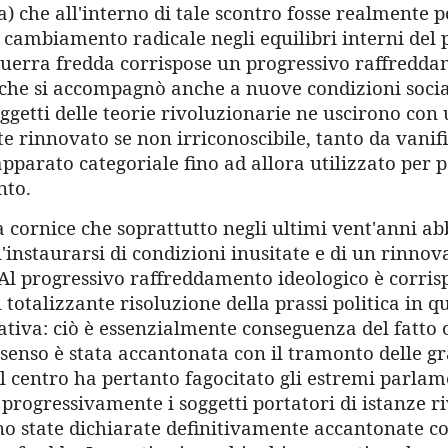
 che all'interno di tale scontro fosse realmente p
cambiamento radicale negli equilibri interni del p
 guerra fredda corrispose un progressivo raffredd
che si accompagnò anche a nuove condizioni sociali
soggetti delle teorie rivoluzionarie ne uscirono con
e rinnovato se non irriconoscibile, tanto da vanif
apparato categoriale fino ad allora utilizzato per p
to.
a cornice che soprattutto negli ultimi vent'anni a
ll'instaurarsi di condizioni inusitate e di un rinno
 Al progressivo raffreddamento ideologico è corris
totalizzante risoluzione della prassi politica in q
tiva: ciò è essenzialmente conseguenza del fatto c
 senso è stata accantonata con il tramonto delle g
Il centro ha pertanto fagocitato gli estremi parlam
progressivamente i soggetti portatori di istanze r
no state dichiarate definitivamente accantonate co