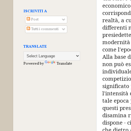
economico e
ISCRIVITI A
corrispond
realtà, a c
Post
differenti 
Tutti i commenti
presiedette
modernità e
TRANSLATE
come l'epoc
Alla base d
non può es
Powered by
Translate
individuale
competizio
significato
l'intensità
tale epoca
questi pres
disamina r
dispone - c
che dietro 