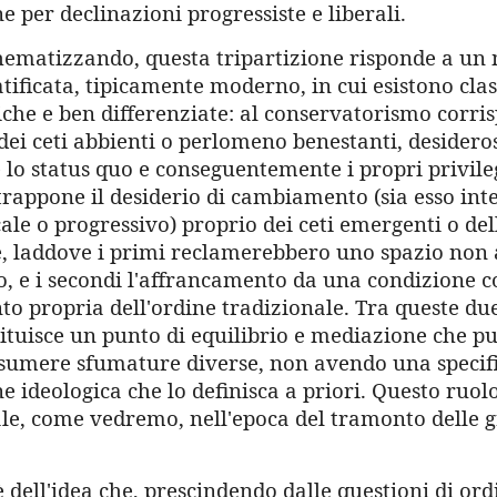
e per declinazioni progressiste e liberali.
ematizzando, questa tripartizione risponde a un 
atificata, tipicamente moderno, in cui esistono class
tiche e ben differenziate: al conservatorismo corr
 dei ceti abbienti o perlomeno benestanti, desideros
o status quo e conseguentemente i propri privilegi
trappone il desiderio di cambiamento (sia esso int
le o progressivo) proprio dei ceti emergenti o del
e, laddove i primi reclamerebbero uno spazio non
, e i secondi l'affrancamento da una condizione co
o propria dell'ordine tradizionale. Tra queste due 
tituisce un punto di equilibrio e mediazione che p
assumere sfumature diverse, non avendo una specif
e ideologica che lo definisca a priori. Questo ruol
ale, come vedremo, nell'epoca del tramonto delle 
è dell'idea che, prescindendo dalle questioni di ord