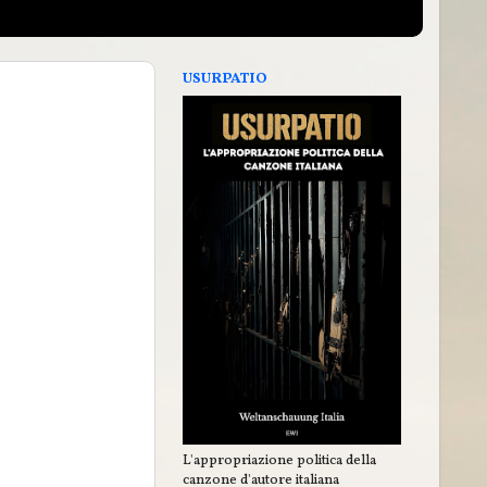
USURPATIO
L'appropriazione politica della
canzone d'autore italiana