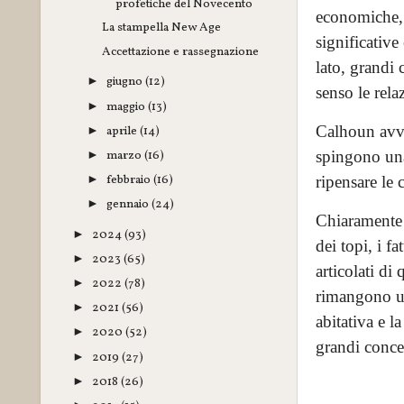
profetiche del Novecento
economiche, 
La stampella New Age
significative
Accettazione e rassegnazione
lato, grandi 
giugno
(12)
►
senso le rela
maggio
(13)
►
Calhoun avver
aprile
(14)
►
marzo
(16)
spingono una
►
febbraio
(16)
►
ripensare le 
gennaio
(24)
►
Chiaramente 
2024
(93)
►
dei topi, i f
2023
(65)
►
articolati di
2022
(78)
►
rimangono uno
2021
(56)
►
abitativa e l
2020
(52)
►
grandi conce
2019
(27)
►
2018
(26)
►