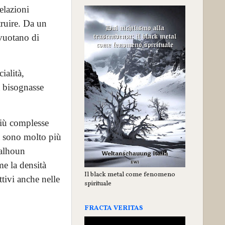
elazioni
truire. Da un
svuotano di
ialità,
a bisognasse
più complesse
tà sono molto più
Calhoun
me la densità
Il black metal come fenomeno
ttivi anche nelle
spirituale
FRACTA VERITAS