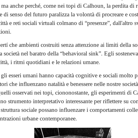
ma anche perché, come nei topi di Calhoun, la perdita di r
 e di senso del futuro paralizza la volontà di procreare e cos
città e reti sociali virtuali colmano di “presenze”, dall'altro 
zioni.
tí che ambienti costruiti senza attenzione ai limiti della soc
 società nel baratro della “behavioral sink”. Egli sostenev
città, i ritmi quotidiani e le relazioni umane.
gli esseri umani hanno capacità cognitive e sociali molto 
attori che influenzano natalità e benessere nelle nostre socie
 quelli osservati nei topi, ciononostante, gli esperimenti di 
 strumento interpretativo interessante per riflettere su co
a struttura sociale possano influenzare i comportamenti colle
ntrazioni urbane contemporanee.