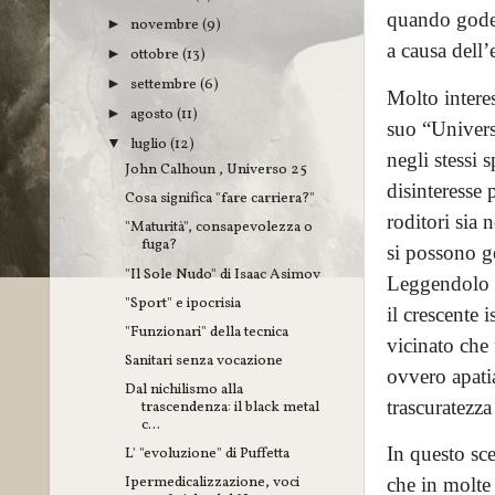
quando godeva
novembre
(9)
►
a causa dell’
ottobre
(13)
►
settembre
(6)
►
Molto intere
agosto
(11)
►
suo “Univers
luglio
(12)
▼
negli stessi 
John Calhoun , Universo 25
disinteresse 
Cosa significa "fare carriera?"
roditori sia 
"Maturità", consapevolezza o
fuga?
si possono ge
"Il Sole Nudo" di Isaac Asimov
Leggendolo v
"Sport" e ipocrisia
il crescente 
"Funzionari" della tecnica
vicinato che 
Sanitari senza vocazione
ovvero apatia
Dal nichilismo alla
trascuratezza
trascendenza: il black metal
c...
In questo sce
L' "evoluzione" di Puffetta
Ipermedicalizzazione, voci
che in molte 