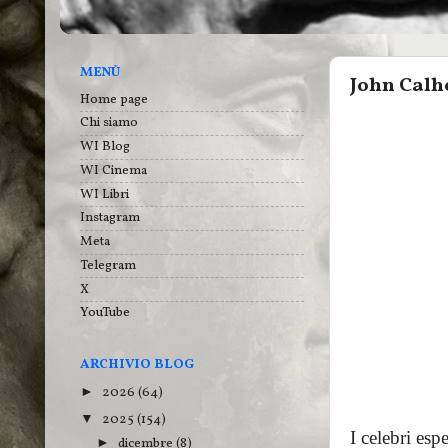
MENÙ
John Calh
Home page
Chi siamo
WI Blog
WI Cinema
WI Libri
Instagram
Meta
Telegram
X
YouTube
ARCHIVIO BLOG
2026
(64)
►
2025
(154)
▼
I celebri esp
dicembre
(8)
►