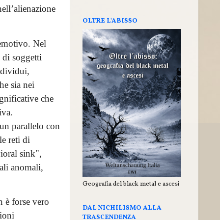
ell’alienazione
OLTRE L'ABISSO
 emotivo. Nel
di soggetti
ndividui,
he sia nei
gnificative che
iva.
un parallelo con
e reti di
ioral sink",
uali anomali,
Geografia del black metal e ascesi
n è forse vero
DAL NICHILISMO ALLA
ioni
TRASCENDENZA