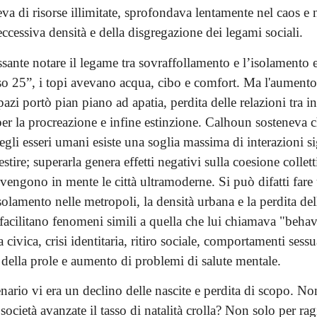
 di risorse illimitate, sprofondava lentamente nel caos e n
eccessiva densità e della disgregazione dei legami sociali.
ssante notare il legame tra sovraffollamento e l’isolamento
o 25”, i topi avevano acqua, cibo e comfort. Ma l'aumento 
spazi portò pian piano ad apatia, perdita delle relazioni tra i
per la procreazione e infine estinzione. Calhoun sosteneva c
negli esseri umani esiste una soglia massima di interazioni si
stire; superarla genera effetti negativi sulla coesione collett
engono in mente le città ultramoderne. Si può difatti fare 
isolamento nelle metropoli, la densità urbana e la perdita dell
facilitano fenomeni simili a quella che lui chiamava "behav
 civica, crisi identitaria, ritiro sociale, comportamenti sess
 della prole e aumento di problemi di salute mentale.
nario vi era un declino delle nascite e perdita di scopo. No
società avanzate il tasso di natalità crolla? Non solo per rag