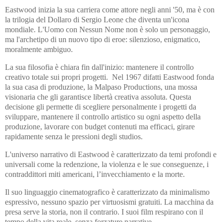
Eastwood inizia la sua carriera come attore negli anni '50, ma è con
la trilogia del Dollaro di Sergio Leone che diventa un'icona
mondiale. L'Uomo con Nessun Nome non è solo un personaggio,
ma l'archetipo di un nuovo tipo di eroe: silenzioso, enigmatico,
moralmente ambiguo.
La sua filosofia è chiara fin dall'inizio: mantenere il controllo
creativo totale sui propri progetti.
Nel 1967 difatti Eastwood fonda
la sua casa di produzione, la Malpaso Productions, una mossa
visionaria che gli garantisce libertà creativa assoluta. Questa
decisione gli permette di scegliere personalmente i progetti da
sviluppare, mantenere il controllo artistico su ogni aspetto della
produzione, lavorare con budget contenuti ma efficaci, girare
rapidamente senza le pressioni degli studios.
L'universo narrativo di Eastwood è caratterizzato da temi profondi e
universali come la redenzione, la violenza e le sue conseguenze, i
contraddittori miti americani, l’invecchiamento e la morte.
Il suo linguaggio cinematografico è caratterizzato da minimalismo
espressivo, nessuno spazio per virtuosismi gratuiti. La macchina da
presa serve la storia, non il contrario. I suoi film respirano con il
tempo della vita reale, senza forzature narrative.