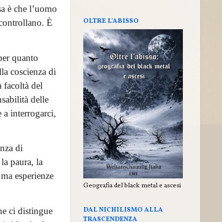
sa è che l’uomo
OLTRE L'ABISSO
 controllano. È
 per quanto
lla coscienza di
 facoltà del
sabilità delle
 a interrogarci,
enza di
a paura, la
 ma esperienze
Geografia del black metal e ascesi
DAL NICHILISMO ALLA
he ci distingue
TRASCENDENZA