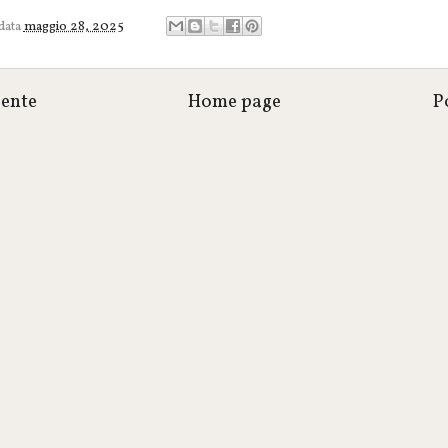
 data
maggio 28, 2025
cente
Home page
P