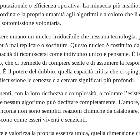
putazionale o efficienza operativa. La minaccia più insidio
ordinare la propria umanità agli algoritmi e a coloro che li
 sottomissione volontaria.
essere umano un nucleo irriducibile che nessuna tecnologia,
potrà mai replicare o sostituire. Questo nucleo è costituito da
pacità di riconoscersi come individuo unico e pensante. È la
io, che ci permette di compiere scelte e di assumere la respon
. È il potere del dubbio, quella capacità critica che ci spinge
discussione le certezze e a cercare significati più profondi.
enti, con la loro ricchezza e complessità, a colorare l’esist
e nessun algoritmo può decifrare completamente. L'amore, l
linconia non sono semplici reazioni chimiche da catalogare,
scono come esseri viventi e senzienti.
e e valorizza la propria essenza unica, quella dimensione c