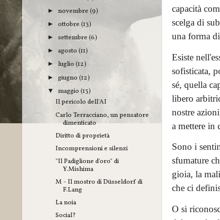
capacità com
novembre
(9)
►
scelga di sub
ottobre
(13)
►
una forma di
settembre
(6)
►
agosto
(11)
►
Esiste nell'
luglio
(12)
►
sofisticata, 
giugno
(12)
►
sé, quella ca
maggio
(13)
▼
libero arbitr
Il pericolo dell'AI
nostre azioni
Carlo Terracciano, un pensatore
dimenticato
a mettere in 
Diritto di proprietà
Sono i sentim
Incomprensioni e silenzi
sfumature ch
"Il Padiglione d'oro" di
Y.Mishima
gioia, la ma
M - Il mostro di Düsseldorf di
che ci defini
F.Lang
La noia
O si riconosc
Social?