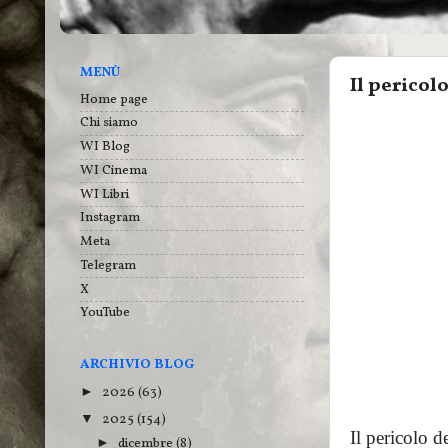
MENÙ
Il pericolo
Home page
Chi siamo
WI Blog
WI Cinema
WI Libri
Instagram
Meta
Telegram
X
YouTube
ARCHIVIO BLOG
2026
(63)
►
2025
(154)
▼
Il pericolo d
dicembre
(8)
►