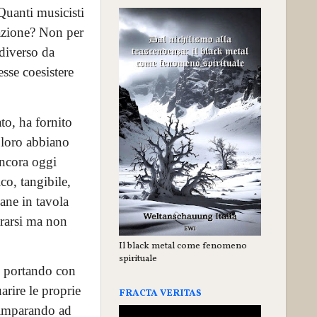
Quanti musicisti
cazione? Non per
 diverso da
sse coesistere
to, ha fornito
o loro abbiano
 ancora oggi
o, tangibile,
ane in tavola
ararsi ma non
Il black metal come fenomeno
spirituale
a, portando con
arire le proprie
FRACTA VERITAS
, imparando ad