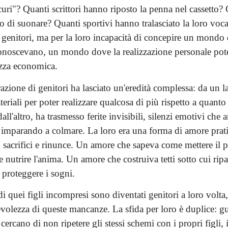
uri"? Quanti scrittori hanno riposto la penna nel cassetto? 
 di suonare? Quanti sportivi hanno tralasciato la loro vo
i genitori, ma per la loro incapacità di concepire un mondo
onoscevano, un mondo dove la realizzazione personale pote
ezza economica.
zione di genitori ha lasciato un'eredità complessa: da un la
teriali per poter realizzare qualcosa di più rispetto a quant
dall'altro, ha trasmesso ferite invisibili, silenzi emotivi che
 imparando a colmare. La loro era una forma di amore pratic
 sacrifici e rinunce. Un amore che sapeva come mettere il p
nutrire l'anima. Un amore che costruiva tetti sotto cui rip
proteggere i sogni.
i quei figli incompresi sono diventati genitori a loro volt
volezza di queste mancanze. La sfida per loro è duplice: gu
 cercano di non ripetere gli stessi schemi con i propri figli