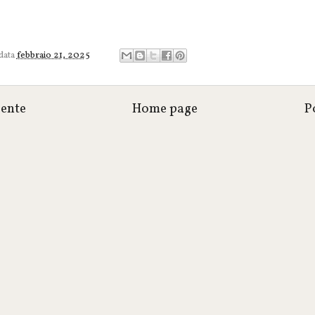
 data
febbraio 21, 2025
cente
Home page
P