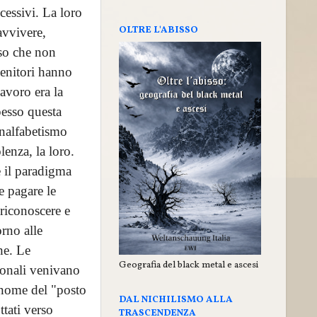
cessivi. La loro
OLTRE L'ABISSO
avvivere,
sso che non
genitori hanno
lavoro era la
pesso questa
analfabetismo
enza, la loro.
e il paradigma
e pagare le
 riconoscere e
orno alle
he. Le
Geografia del black metal e ascesi
zionali venivano
 nome del "posto
DAL NICHILISMO ALLA
ttati verso
TRASCENDENZA