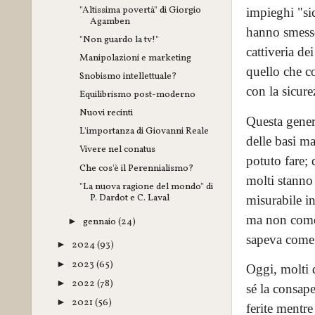
"Altissima povertà" di Giorgio
impieghi "sic
Agamben
hanno smesso
"Non guardo la tv!"
cattiveria de
Manipolazioni e marketing
quello che c
Snobismo intellettuale?
con la sicur
Equilibrismo post-moderno
Nuovi recinti
Questa genera
L'importanza di Giovanni Reale
delle basi ma
Vivere nel conatus
potuto fare; 
Che cos'è il Perennialismo?
molti stanno
"La nuova ragione del mondo" di
P. Dardot e C. Laval
misurabile in
ma non come 
gennaio
(24)
►
sapeva come 
2024
(93)
►
2023
(65)
►
Oggi, molti d
2022
(78)
►
sé la consape
2021
(56)
►
ferite mentre