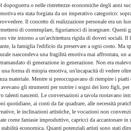
l dopoguerra o nelle ristrettezze economiche degli anni suc
motiva era stata forgiata da un imperativo categorico: sopr
rovvedere. Il concetto di realizzazione personale era un lu
mettersi di contemplare, figuriamoci di insegnare. Questi 
oro vite intorno a un'architettura rigida di doveri sociali. Il 
nte, la famiglia l'edificio da preservare a ogni costo. Ma s
tturale nascondeva una fragilità emotiva mai affrontata, un 
 tramandato di generazione in generazione. Non era malevol
o una forma di miopia emotiva, un'incapacità di vedere oltr
enza materiale. Mentre si preoccupavano di riempire i piatti 
 avevano gli strumenti per nutrire i sogni dei loro figli, per
oro talenti nascenti. Le conversazioni a tavola ruotavano int
i quotidiane, ai conti da far quadrare, alle necessità pratic
reative, le inclinazioni artistiche, le vocazioni non conven
date come fantasie improduttive, capricci da accantonare in
a stabilità economica. Quanti potenziali artisti sono stati diro