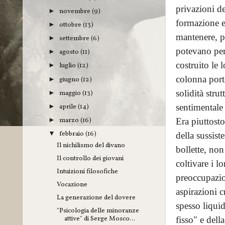
privazioni de
novembre
(9)
►
formazione e
ottobre
(13)
►
mantenere, p
settembre
(6)
►
potevano per
agosto
(11)
►
costruito le l
luglio
(12)
►
colonna porta
giugno
(12)
►
solidità stru
maggio
(13)
►
aprile
(14)
sentimentale
►
marzo
(16)
Era piuttost
►
febbraio
(16)
▼
della sussist
Il nichilismo del divano
bollette, non
Il controllo dei giovani
coltivare i l
Intuizioni filosofiche
preoccupazion
Vocazione
aspirazioni c
La generazione del dovere
spesso liqui
"Psicologia delle minoranze
attive" di Serge Mosco...
fisso" e dell