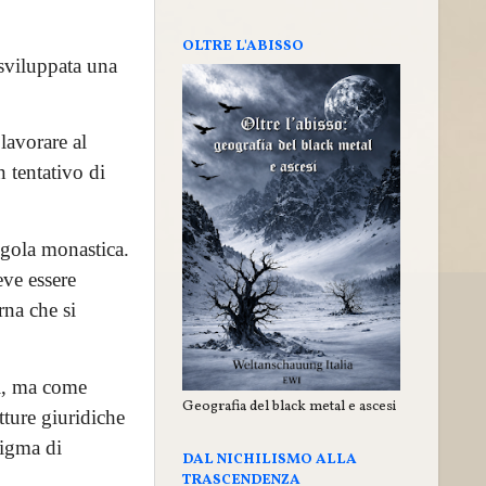
OLTRE L'ABISSO
 sviluppata una
lavorare al
n tentativo di
egola monastica.
eve essere
rna che si
li, ma come
Geografia del black metal e ascesi
utture giuridiche
digma di
DAL NICHILISMO ALLA
TRASCENDENZA