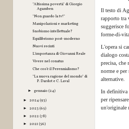
"Altissima povertà" di Giorgio
Agamben
Il testo di A
"Non guardo la tv!"
rapporto tra 
Manipolazioni e marketing
suggerisce fo
Snobismo intellettuale?
forme-di-vita
Equilibrismo post-moderno
Nuovi recinti
L'opera si ca
L'importanza di Giovanni Reale
dialogo costa
Vivere nel conatus
precisa, che 
Che cos'è il Perennialismo?
norme e per s
"La nuova ragione del mondo" di
alternative.
P. Dardot e C. Laval
gennaio
(24)
►
In definitiva
per ripensar
2024
(93)
►
un'originale 
2023
(65)
►
2022
(78)
►
2021
(56)
►