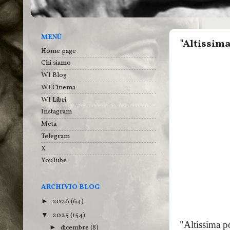
MENÙ
"Altissim
Home page
Chi siamo
WI Blog
WI Cinema
WI Libri
Instagram
Meta
Telegram
X
YouTube
ARCHIVIO BLOG
2026
(64)
►
2025
(154)
▼
"Altissima p
dicembre
(8)
►