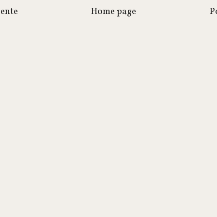
cente
Home page
P