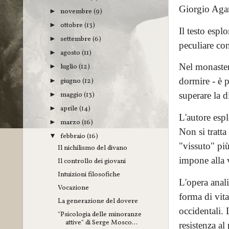
Giorgio Aga
novembre
(9)
►
ottobre
(13)
►
Il testo espl
settembre
(6)
►
peculiare con
agosto
(11)
►
Nel monastero
luglio
(12)
►
dormire - è p
giugno
(12)
►
maggio
(13)
superare la d
►
aprile
(14)
►
L'autore espl
marzo
(16)
►
Non si tratt
febbraio
(16)
▼
"vissuto" pi
Il nichilismo del divano
impone alla 
Il controllo dei giovani
Intuizioni filosofiche
L'opera anal
Vocazione
forma di vita
La generazione del dovere
occidentali. 
"Psicologia delle minoranze
attive" di Serge Mosco...
resistenza al 