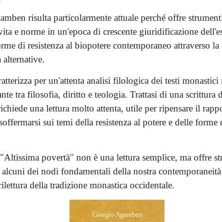
gamben risulta particolarmente attuale perché offre strumenti
vita e norme in un'epoca di crescente giuridificazione dell'e
rme di resistenza al biopotere contemporaneo attraverso la 
 alternative.
ratterizza per un'attenta analisi filologica dei testi monastic
nte tra filosofia, diritto e teologia. Trattasi di una scrittura
richiede una lettura molto attenta, utile per ripensare il rappo
offermarsi sui temi della resistenza al potere e delle forme d
 "Altissima povertà" non è una lettura semplice, ma offre st
e alcuni dei nodi fondamentali della nostra contemporaneità 
rilettura della tradizione monastica occidentale.