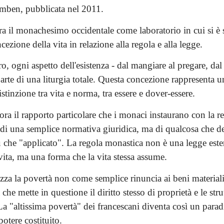
mben, pubblicata nel 2011.
ora il monachesimo occidentale come laboratorio in cui si è
cezione della vita in relazione alla regola e alla legge.
, ogni aspetto dell'esistenza - dal mangiare al pregare, dal 
arte di una liturgia totale. Questa concezione rappresenta u
istinzione tra vita e norma, tra essere e dover-essere.
ora il rapporto particolare che i monaci instaurano con la r
a di una semplice normativa giuridica, ma di qualcosa che d
ù che "applicato". La regola monastica non è una legge este
vita, ma una forma che la vita stessa assume.
izza la povertà non come semplice rinuncia ai beni materia
 che mette in questione il diritto stesso di proprietà e le str
La "altissima povertà" dei francescani diventa così un para
potere costituito.