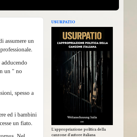
USURPATIO
di assumere un
 professionale.
ur adducendo
in un " no
sioni, spesso a
ere ed i bambini
esse un fiato.
L'appropriazione politica della
canzone d'autore italiana
corpus. Nel