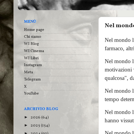
MENÙ
Nel mondo
Home page
Chi siamo
Nel mondo li
WI Blog
farmaco, altr
WI Cinema
WI Libri
Nel mondo li
Instagram
motivazioni v
Meta
qualcosa", d
Telegram
X
Nel mondo lib
YouTube
tempo deter
ARCHIVIO BLOG
Nel mondo lib
2026
(64)
►
hanno vissut
2025
(154)
►
Nel mondo lib
2024
(93)
►