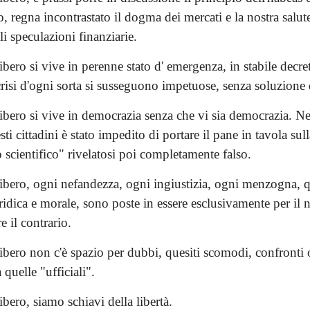
 regna incontrastato il dogma dei mercati e la nostra salut
li speculazioni finanziarie.
ero si vive in perenne stato d' emergenza, in stabile decre
risi d'ogni sorta si susseguono impetuose, senza soluzione 
bero si vive in democrazia senza che vi sia democrazia. N
sti cittadini è stato impedito di portare il pane in tavola sul
scientifico" rivelatosi poi completamente falso.
bero, ogni nefandezza, ogni ingiustizia, ogni menzogna, q
uridica e morale, sono poste in essere esclusivamente per il 
e il contrario.
bero non c'è spazio per dubbi, quesiti scomodi, confronti 
 quelle "ufficiali".
ero, siamo schiavi della libertà.