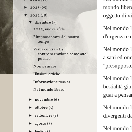
mondo libero,
2023
(65)
►
oggetto di vi
2022
(78)
▼
dicembre
(7)
▼
Nel mondo lib
2023, nuove sfide
d'urgenza e c
Rimpossessarsi del nostro
tempo
Nel mondo li
Verba contra - La
contronarrazione come atto
a sani ed one
politico
"presupposto 
Non pensare
Illusioni ottiche
Nel mondo li
Informazione tossica
bestialità gi
Nel mondo libero
guai a pensar
novembre
(6)
►
Nel mondo li
ottobre
(3)
►
divergenti da
settembre
(8)
►
agosto
(3)
►
Nel mondo lib
luglio
(3)
►