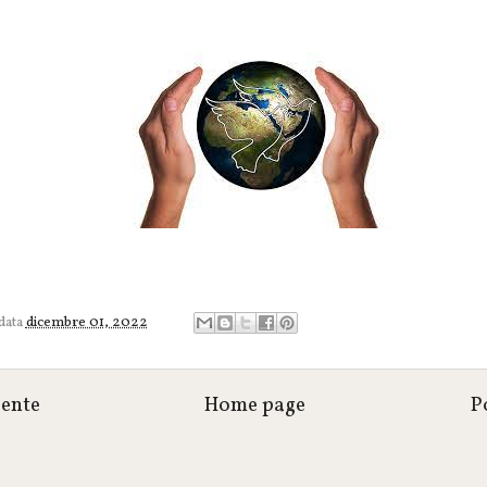
 data
dicembre 01, 2022
cente
Home page
P