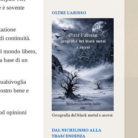
e è sovente
OLTRE L'ABISSO
tazione
di continuità.
el mondo libero,
la base di un
ualsivoglia
nostro bene e
od opinioni
Geografia del black metal e ascesi
DAL NICHILISMO ALLA
TRASCENDENZA