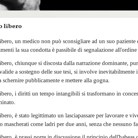
 libero
bero, un medico non può sconsigliare ad un suo paziente 
imenti la sua condotta è passibile di segnalazione all'ordine
bero, chiunque si discosta dalla narrazione dominante, p
alide a sostegno delle sue tesi, si involve inevitabilmente 
a schernire pubblicamente e mettere alla gogna.
ero, i diritti un tempo intangibili si trasformano in conces
minato.
ero, è stato legittimato un lasciapassare per lavorare e viv
o mascherati come ladri per due anni, senza che nessuno fac
ero, è prassi porre in discussione il principio dell'habeas 