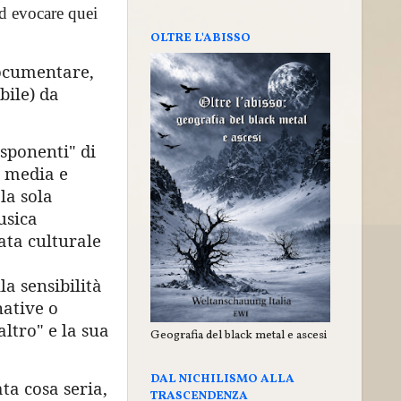
ed evocare quei
OLTRE L'ABISSO
documentare,
bile) da
esponenti" di
à media e
la sola
usica
ata culturale
la sensibilità
native o
ltro" e la sua
Geografia del black metal e ascesi
DAL NICHILISMO ALLA
ta cosa seria,
TRASCENDENZA