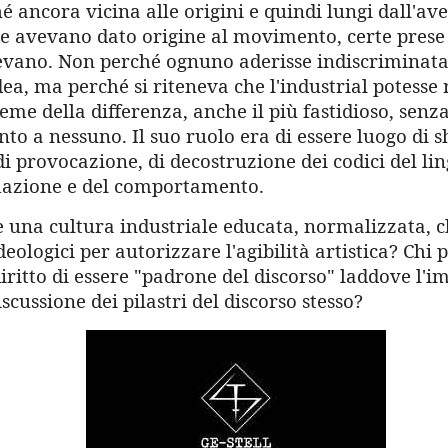
é ancora vicina alle origini e quindi lungi dall'ave
he avevano dato origine al movimento, certe prese 
evano. Non perché ognuno aderisse indiscriminat
dea, ma perché si riteneva che l'industrial potesse 
seme della differenza, anche il più fastidioso, sen
to a nessuno. Il suo ruolo era di essere luogo di 
di provocazione, di decostruzione dei codici del li
mazione e del comportamento.
e una cultura industriale educata, normalizzata, c
deologici per autorizzare l'agibilità artistica? Chi 
 diritto di essere "padrone del discorso" laddove l'i
scussione dei pilastri del discorso stesso?