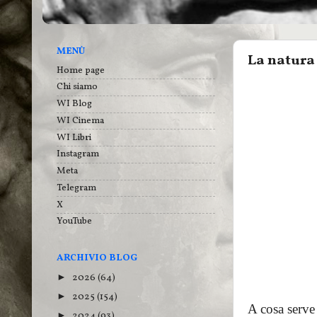
MENÙ
La natura 
Home page
Chi siamo
WI Blog
WI Cinema
WI Libri
Instagram
Meta
Telegram
X
YouTube
ARCHIVIO BLOG
2026
(64)
►
2025
(154)
►
A cosa serve 
2024
(93)
►