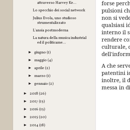
forse perch
attraverso Harvey Ke...
pulsioni c
Lo specchio dei social network
non si ved
Julius Evola, uno studioso
strumentalizzato
qualsiasi i
L'ansia postmoderna
interno il 
La natura della musica industrial
rendere con
ed il politicame...
culturale, 
giugno
(1)
►
dell'infor
maggio
(4)
►
A che serv
aprile
(2)
►
patentini i
marzo
(1)
►
inoltre, il
gennaio
(2)
►
messa in di
2018
(26)
►
2017
(15)
►
2016
(15)
►
2015
(20)
►
2014
(18)
►