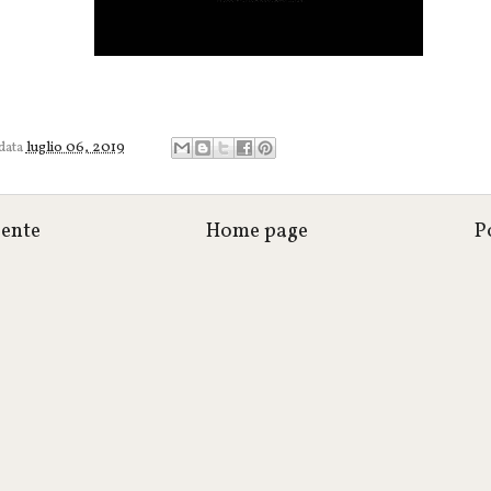
 data
luglio 06, 2019
cente
Home page
P