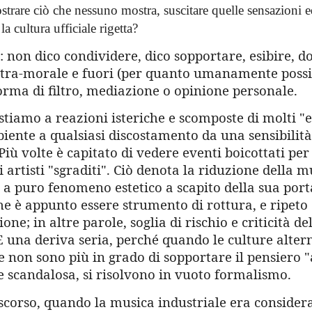
strare ciò che nessuno mostra, suscitare quelle sensazioni 
la cultura ufficiale rigetta?
: non dico condividere, dico sopportare, esibire, 
xtra-morale e fuori (per quanto umanamente possi
orma di filtro, mediazione o opinione personale.
stiamo a reazioni isteriche e scomposte di molti "
iente a qualsiasi discostamento da una sensibilit
Più volte è capitato di vedere eventi boicottati per 
 artisti "sgraditi". Ciò denota la riduzione della m
 a puro fenomeno estetico a scapito della sua port
he è appunto essere strumento di rottura, e ripeto
one; in altre parole, soglia di rischio e criticità del
È una deriva seria, perché quando le culture alter
 non sono più in grado di sopportare il pensiero "a
 scandalosa, si risolvono in vuoto formalismo.
scorso, quando la musica industriale era considera