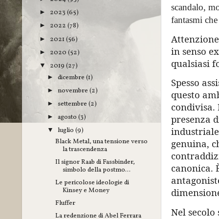
scandalo, mo
2023
(65)
►
fantasmi che 
2022
(78)
►
Attenzione
2021
(56)
►
in senso e
2020
(52)
►
qualsiasi f
2019
(27)
▼
dicembre
(1)
►
Spesso assi
novembre
(2)
►
questo amb
settembre
(2)
►
condivisa. 
agosto
(3)
►
presenza di
industriale
luglio
(9)
▼
Black Metal, una tensione verso
genuina, c
la trascendenza
contraddizi
Il signor Raab di Fassbinder,
canonica. 
simbolo della postmo...
antagoniste
Le pericolose ideologie di
Kinsey e Money
dimensione
Fluffer
Nel secolo 
La redenzione di Abel Ferrara