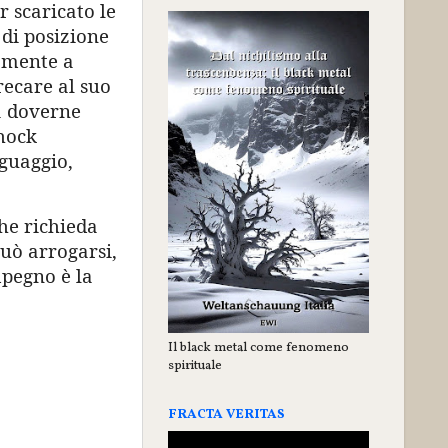
r scaricato le
di posizione
amente a
recare al suo
za doverne
shock
nguaggio,
he richieda
può arrogarsi,
mpegno è la
Il black metal come fenomeno
spirituale
FRACTA VERITAS