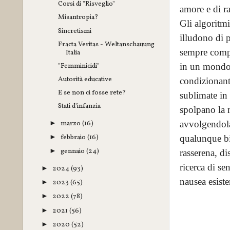
Corsi di "Risveglio"
amore e di ra
Misantropia?
Gli algoritm
Sincretismi
illudono di p
Fracta Veritas - Weltanschauung
sempre compr
Italia
"Femminicidi"
in un mondo 
Autorità educative
condizionanti
E se non ci fosse rete?
sublimate in 
Stati d'infanzia
spolpano la m
avvolgendola
marzo
(16)
►
febbraio
(16)
qualunque bis
►
gennaio
(24)
►
rasserena, d
ricerca di se
2024
(93)
►
nausea esiste
2023
(65)
►
2022
(78)
►
2021
(56)
►
2020
(52)
►