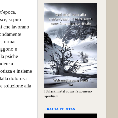
t’epoca,
sce, si può
ni che lavorano
ofondamente
e, ormai
raggono e
 la psiche
ndere a
cotizza e insieme
alla dolorosa
e soluzione alla
Il black metal come fenomeno
spirituale
FRACTA VERITAS