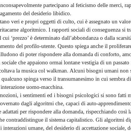
 inconsapevolmente partecipano al feticismo delle merci, ra
agamento del desiderio libidico.
tano veri e propri oggetti di culto, cui è assegnato un valo
 tritacarne algoritmico. I rapporti sociali di conseguenza si 
il cui ‘prezzo’ è determinato dall’abbondanza o dalla scarsit
mento del profilo-utente. Questo spiega anche il proliferar
 illudono di poter rispondere alla domanda di conforto, amo
 sociale che appaiono ormai lontane vestigia di un passato 
 ascoltava la musica col walkman. Alcuni bisogni umani non
 qualcuno spinga verso il transumanesimo in cui sembra di
 l’interazione uomo-macchina.
mozioni, i sentimenti ed i bisogni psicologici si sono fatti
vernato dagli algoritmi che, capaci di auto-apprendimento
 adattati per rispondere alla domanda, rispecchiando così la
 contraddistingue il sistema capitalistico. Gli algoritmi dig
 interazioni umane, del desiderio di accettazione sociale, 