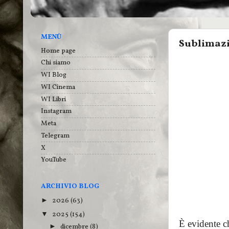
MENÙ
Sublimazi
Home page
Chi siamo
WI Blog
WI Cinema
WI Libri
Instagram
Meta
Telegram
X
YouTube
ARCHIVIO BLOG
2026
(63)
►
2025
(154)
▼
È evidente che
dicembre
(8)
►