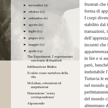
frustrati che
novembre
(9)
►
forma di app
ottobre
(13)
►
I corpi diven
settembre
(6)
►
stabilito dal
agosto
(11)
►
transazioni, 
luglio
(12)
►
dell’apprezza
giugno
(12)
►
incontri che
maggio
(13)
►
aprile
(14)
appartenenza
▼
The Experiment, l' esperimento
in lire e si
carcerario di Stanford
però, benché
Sublimazione libidica
ineluttabile
Il calcio come metafora della
vita
Tuttavia le e
McLuhan, estensioni ed
nel mondo go
amputazioni
perfettamente
Dimensione "senza
corrispondenza"
del mondo che
Algomondo
alimentano di