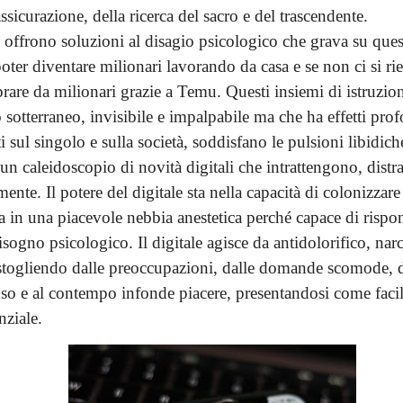
ssicurazione, della ricerca del sacro e del trascendente.
i offrono soluzioni al disagio psicologico che grava su ques
oter diventare milionari lavorando da casa e se non ci si rie
are da milionari grazie a Temu. Questi insiemi di istruzio
sotterraneo, invisibile e impalpabile ma che ha effetti pr
 sul singolo e sulla società, soddisfano le pulsioni libidich
un caleidoscopio di novità digitali che intrattengono, dist
ente. Il potere del digitale sta nella capacità di colonizzare
 in una piacevole nebbia anestetica perché capace di rispo
ogno psicologico. Il digitale agisce da antidolorifico, nar
istogliendo dalle preoccupazioni, dalle domande scomode, d
nso e al contempo infonde piacere, presentandosi come facil
nziale.