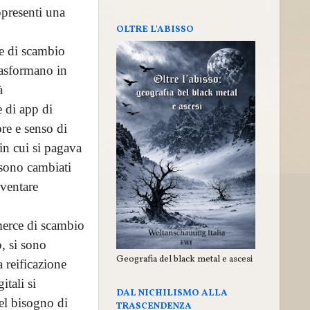
ppresenti una
OLTRE L'ABISSO
re di scambio
trasformano in
à
e di app di
re e senso di
in cui si pagava
 sono cambiati
ventare
 merce di scambio
, si sono
Geografia del black metal e ascesi
 reificazione
itali si
DAL NICHILISMO ALLA
del bisogno di
TRASCENDENZA