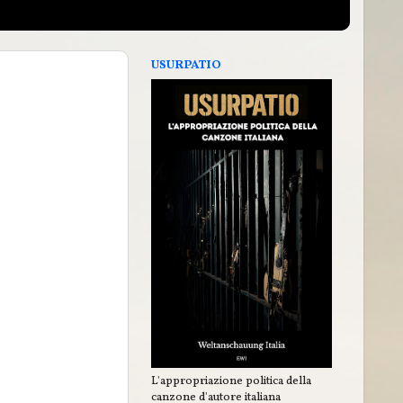
USURPATIO
L'appropriazione politica della
canzone d'autore italiana