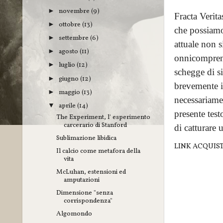
novembre
(9)
►
Fracta Verita
ottobre
(13)
►
che possiamo
settembre
(6)
►
attuale non s
agosto
(11)
►
onnicomprens
luglio
(12)
►
schegge di s
giugno
(12)
►
brevemente il
maggio
(13)
►
necessariame
aprile
(14)
▼
presente tes
The Experiment, l' esperimento
carcerario di Stanford
di catturare 
Sublimazione libidica
LINK ACQUIS
Il calcio come metafora della
vita
McLuhan, estensioni ed
amputazioni
Dimensione "senza
corrispondenza"
Algomondo