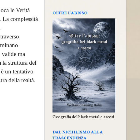
oca le Verità
OLTRE L'ABISSO
. La complessità
i
traverso
luminano
o valide ma
la struttura del
 è un tentativo
ra della realtà.
Geografia del black metal e ascesi
DAL NICHILISMO ALLA
TRASCENDENZA