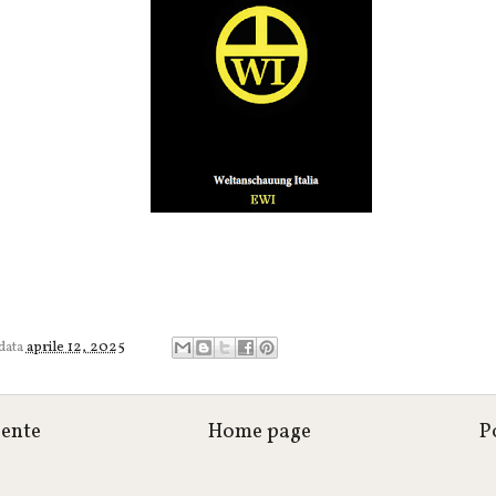
 data
aprile 12, 2025
cente
Home page
P