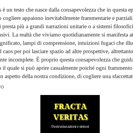
s è un testo che nasce dalla consapevolezza che in questa ep
 cogliere appaiono inevitabilmente frammentarie e parziali
i presta più a grandi narrazioni unitarie o a sistemi filosofic
ivi. La realtà che viviamo quotidianamente si manifesta at
ignificato, lampi di comprensione, intuizioni fugaci che il
 caos per poi lasciare spazio ad altre prospettive, altrettant
nte incomplete. È proprio questa consapevolezza che guida 
to il quale si può aprire casualmente poiché ogni frammento
un aspetto della nostra condizione, di cogliere una sfaccettatu
TO