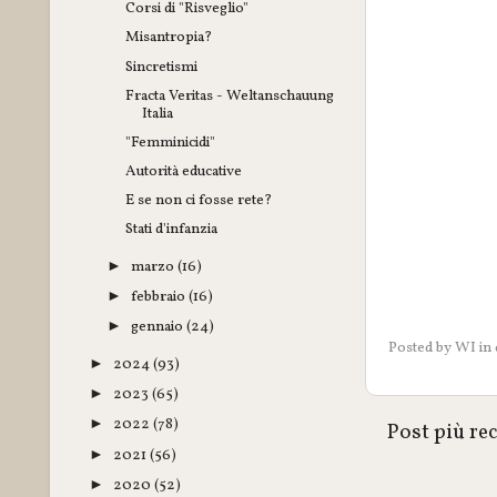
Corsi di "Risveglio"
Misantropia?
Sincretismi
Fracta Veritas - Weltanschauung
Italia
"Femminicidi"
Autorità educative
E se non ci fosse rete?
Stati d'infanzia
marzo
(16)
►
febbraio
(16)
►
gennaio
(24)
►
Posted by
WI
in
2024
(93)
►
2023
(65)
►
2022
(78)
►
Post più re
2021
(56)
►
2020
(52)
►