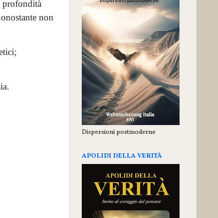
a profondità
 nonostante non
tici;
sia.
Dispersioni postmoderne
APOLIDI DELLA VERITÀ