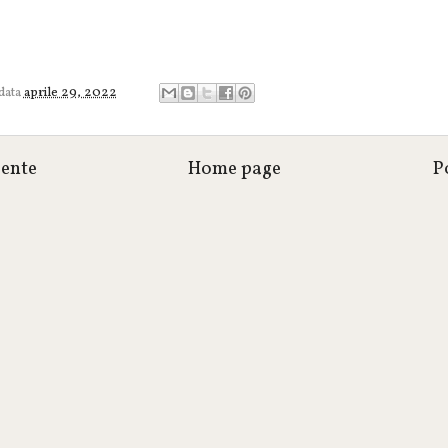
 data
aprile 29, 2022
cente
Home page
P