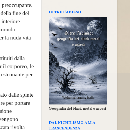
ù preoccupante.
OLTRE L'ABISSO
della fine del
 interiore
l mondo
er la nuda vita
tituiti dalla
 il corporeo, le
 estenuante per
to dalle spinte
ore per portare
Geografia del black metal e ascesi
ssione
 vengono
DAL NICHILISMO ALLA
zata rivolta
TRASCENDENZA