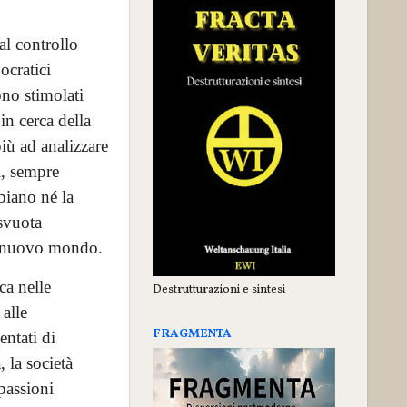
al controllo
ocratici
no stimolati
n cerca della
più ad analizzare
i, sempre
biano né la
svuota
un nuovo mondo.
ca nelle
Destrutturazioni e sintesi
alle
FRAGMENTA
ntati di
, la società
 passioni