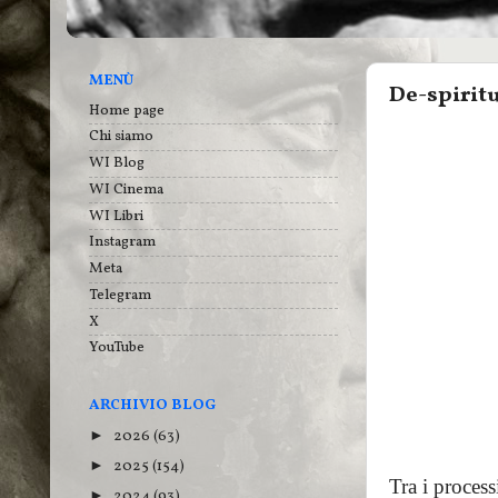
MENÙ
De-spirit
Home page
Chi siamo
WI Blog
WI Cinema
WI Libri
Instagram
Meta
Telegram
X
YouTube
ARCHIVIO BLOG
2026
(63)
►
2025
(154)
►
Tra i proces
2024
(93)
►