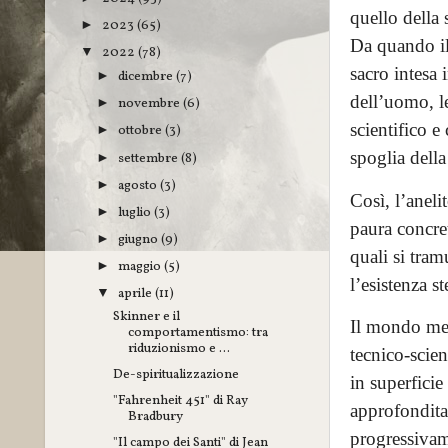
quello della 
2023
(65)
►
Da quando il
2022
(78)
▼
sacro intesa 
dicembre
(7)
►
dell’uomo, l
novembre
(6)
►
scientifico e
ottobre
(3)
►
spoglia della
settembre
(8)
►
agosto
(3)
►
Così, l’anelit
luglio
(3)
►
paura concret
giugno
(9)
►
quali si tra
maggio
(5)
►
l’esistenza st
aprile
(11)
▼
Skinner e il
Il mondo med
comportamentismo: tra
riduzionismo e ...
tecnico-scien
De-spiritualizzazione
in superficie
"Fahrenheit 451" di Ray
approfondita
Bradbury
progressivame
"Il campo dei Santi" di Jean