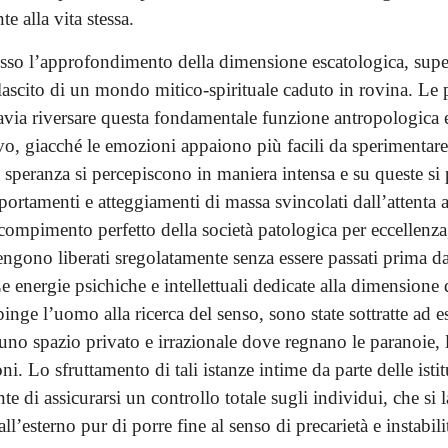
e alla vita stessa.
o l’approfondimento della dimensione escatologica, super
lascito di un mondo mitico-spirituale caduto in rovina. Le 
avia riversare questa fondamentale funzione antropologica e
vo, giacché le emozioni appaiono più facili da sperimentare
a speranza si percepiscono in maniera intensa e su queste si
rtamenti e atteggiamenti di massa svincolati dall’attenta an
 compimento perfetto della società patologica per eccellenza,
ngono liberati sregolatamente senza essere passati prima da
Le energie psichiche e intellettuali dedicate alla dimensione 
pinge l’uomo alla ricerca del senso, sono state sottratte ad es
uno spazio privato e irrazionale dove regnano le paranoie, l
i. Lo sfruttamento di tali istanze intime da parte delle istit
e di assicurarsi un controllo totale sugli individui, che si 
l’esterno pur di porre fine al senso di precarietà e instabili