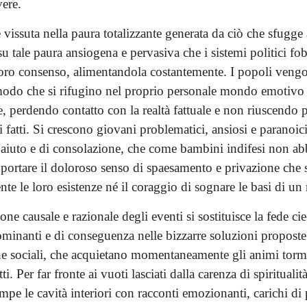
vere.
 vissuta nella paura totalizzante generata da ciò che sfugge 
 tale paura ansiogena e pervasiva che i sistemi politici fob
 loro consenso, alimentandola costantemente. I popoli vengo
 modo che si rifugino nel proprio personale mondo emotivo i
e, perdendo contatto con la realtà fattuale e non riuscendo 
 fatti. Si crescono giovani problematici, ansiosi e paranoic
 aiuto e di consolazione, che come bambini indifesi non ab
pportare il doloroso senso di spaesamento e privazione che 
nte le loro esistenze né il coraggio di sognare le basi di 
one causale e razionale degli eventi si sostituisce la fede cie
ominanti e di conseguenza nelle bizzarre soluzioni proposte 
e sociali, che acquietano momentaneamente gli animi torme
ti. Per far fronte ai vuoti lasciati dalla carenza di spiritualità
empe le cavità interiori con racconti emozionanti, carichi di