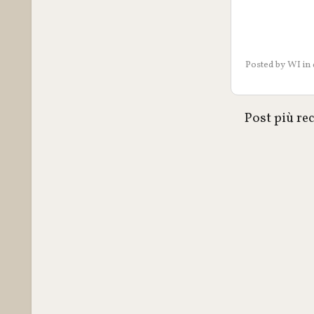
Posted by
WI
in
Post più re