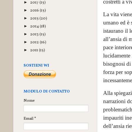
costretti a vi
2017
(15)
►
2016
(15)
►
La vita viene
2015
(20)
►
umano ed è su
2014
(18)
►
istaurano il
2013
(15)
►
all’ansia di
2012
(16)
►
pace interior
2011
(15)
►
lucidamente i
bisognosi di
SOSTIENI WI
forza per so
incessanteme
MODULO DI CONTATTO
Alla spiegazi
Nome
narrazioni d
problematich
impauriti inet
Email
*
dell’ansia ri