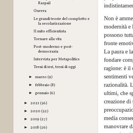
Raspail
indistintament
Guerra
Non è ammess
Le grandi teorie del complotto e
la secolarizzazione
modernità e 
Il mito efficientista
possono tutt
Tornare alla vita
fronte emoti
Post-moderno e post-
La paura e l
democrazia
Intervista per Metapolitics
fondare compo
Treni di ieri, treni di oggi
ragione: è il
sentimenti ve
marzo
(9)
►
razionalità. 
febbraio
(8)
►
ultimi, che s
gennaio
(6)
►
creazione di 
2021
(56)
►
preoccupazion
2020
(52)
►
media consent
2019
(27)
►
manovrare dal
2018
(26)
►