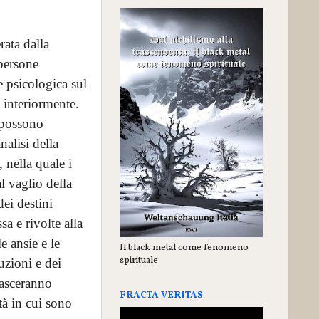
ata dalla
persone
 psicologica sul
 interiormente.
 possono
alisi della
 nella quale i
l vaglio della
dei destini
sa e rivolte alla
e ansie e le
Il black metal come fenomeno
spirituale
uzioni e dei
lasceranno
FRACTA VERITAS
tà in cui sono