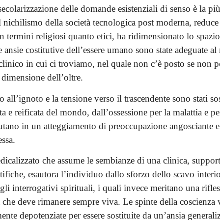
secolarizzazione delle domande esistenziali di senso è la pi
 nichilismo della società tecnologica post moderna, reduce 
in termini religiosi quanto etici, ha ridimensionato lo spazio
e ansie costitutive dell’essere umano sono state adeguate a
 clinico in cui ci troviamo, nel quale non c’è posto se non p
 dimensione dell’oltre.
o all’ignoto e la tensione verso il trascendente sono stati sos
a e reificata del mondo, dall’ossessione per la malattia e per
mutano in un atteggiamento di preoccupazione angosciante e
essa.
icalizzato che assume le sembianze di una clinica, supporta
tifiche, esautora l’individuo dallo sforzo dello scavo interi
 gli interrogativi spirituali, i quali invece meritano una rifle
 che deve rimanere sempre viva. Le spinte della coscienza
nte depotenziate per essere sostituite da un’ansia generaliz