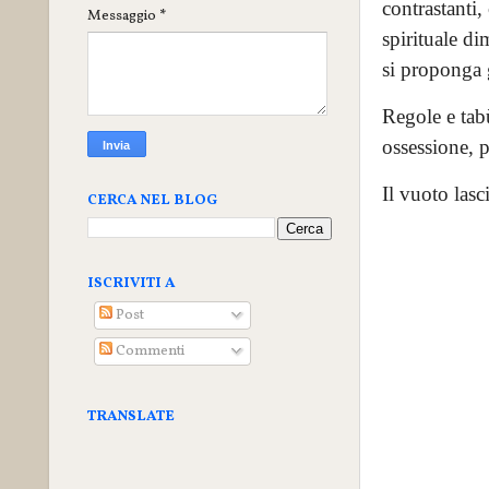
contrastanti,
Messaggio
*
spirituale d
si proponga g
Regole e tabù
ossessione, p
Il vuoto lasc
CERCA NEL BLOG
ISCRIVITI A
Post
Commenti
TRANSLATE