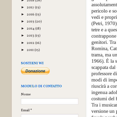
2018
(26)
►
assolutamente
2017
(15)
►
pericolo e so
2016
(15)
►
vedi e propri
2015
(20)
►
(Petri, 1970
2014
(18)
►
tetre e a que
contrappone i
2013
(15)
►
genitori. Tra
2012
(16)
►
Romina, Cate
2011
(15)
►
trama, ma un 
1966). È la s
SOSTIENI WI
scappata dal 
professore di
modi di impe
riuscirà a co
MODULO DI CONTATTO
ingenua adol
Nome
costumi del f
Tra i musicar
Email
*
versione un 