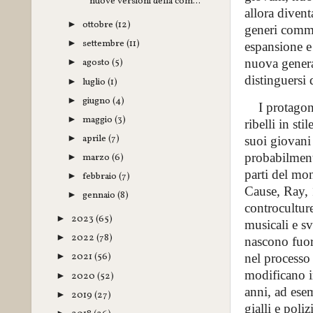
nuove versioni della com...
allora diven
ottobre
(12)
►
generi comme
settembre
(11)
►
espansione e
nuova genera
agosto
(5)
►
distinguersi 
luglio
(1)
►
giugno
(4)
►
I protagonis
maggio
(3)
►
ribelli in st
aprile
(7)
►
suoi giovani
probabilmente
marzo
(6)
►
parti del mo
febbraio
(7)
►
Cause, Ray, 
gennaio
(8)
►
controcultur
2023
(65)
►
musicali e sv
2022
(78)
►
nascono fuori
2021
(56)
nel processo 
►
modificano in
2020
(52)
►
anni, ad esem
2019
(27)
►
gialli e poli