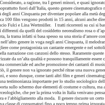
Considerato, a ragione, tra I generi minori, e quasi ignorato
oprattutto fuori dall’Italia, questo genere cinematografico 
 degli anni Cinquanta per diventare popolare alla metà deg
ca 100 film vengono prodotti in 15 anni, alcuni anche dirett
io Fulci e Lina Wertmüller. I tratti ricorrenti su cui si ba
 differenti da quelli del cosiddetto neorealismo rosa o d’a
a, la trama infatti si basa spesso su una storia d’amore con
 nell’altro genere in voga negli anni Cinquanta, il melodra
gliere come protagonista un cantante emergente e nel sottoli
della narrazione con canzoni dello stesso. Raramente queste
rizzate da un’alta qualità e possono tranquillamente essere 
ma commerciale ed anche promozione dei cantanti di music
iò, il genere non va ignorato perché ritrae una nuova gene
ani, e sono dunque, come tanti altri film e generi cinematog
na testimonianza importante per lo studio sociologico dell’I
porta sullo schermo due elementi di costume e cultura, ma
ceologiche, che per la prima volta in Italia venivano pensat
a e l’abbigliamento alla moda. Il genere riscuote un certo 
va classe di consumatori fino a poco tempo prima ignorata