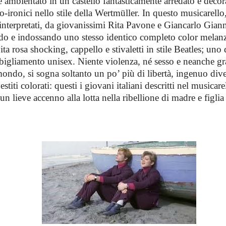
é ambientato in un castello fantasticamente arredato e deco
-ironici nello stile della Wertmüller. In questo musicarello
interpretati, da giovanissimi Rita Pavone e Giancarlo Giann
do e indossando uno stesso identico completo color melan
ta rosa shocking, cappello e stivaletti in stile Beatles; uno 
bigliamento unisex. Niente violenza, né sesso e neanche gra
mondo, si sogna soltanto un po’ più di libertà, ingenuo div
stiti colorati: questi i giovani italiani descritti nel musicare
un lieve accenno alla lotta nella ribellione di madre e figlia 