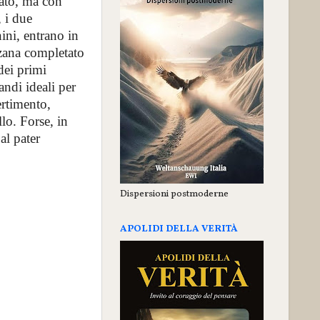
rato, ma con
, i due
ini, entrano in
zana completato
dei primi
ndi ideali per
ertimento,
llo. Forse, in
al pater
Dispersioni postmoderne
APOLIDI DELLA VERITÀ