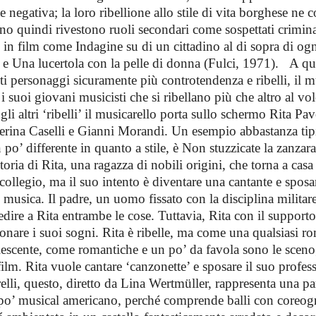
 negativa; la loro ribellione allo stile di vita borghese ne c
no quindi rivestono ruoli secondari come sospettati crimina
 in film come Indagine su di un cittadino al di sopra di ogn
) e Una lucertola con la pelle di donna (Fulci, 1971). A qu
sti personaggi sicuramente più controtendenza e ribelli, il m
 suoi giovani musicisti che si ribellano più che altro al vol
 gli altri ‘ribelli’ il musicarello porta sullo schermo Rita P
rina Caselli e Gianni Morandi. Un esempio abbastanza tipi
po’ differente in quanto a stile, è Non stuzzicate la zanzar
toria di Rita, una ragazza di nobili origini, che torna a cas
collegio, ma il suo intento è diventare una cantante e sposa
 musica. Il padre, un uomo fissato con la disciplina militare, 
dire a Rita entrambe le cose. Tuttavia, Rita con il support
ronare i suoi sogni. Rita è ribelle, ma come una qualsiasi r
escente, come romantiche e un po’ da favola sono le scenog
ilm. Rita vuole cantare ‘canzonette’ e sposare il suo profes
elli, questo, diretto da Lina Wertmüller, rappresenta una pa
po’ musical americano, perché comprende balli con coreogr