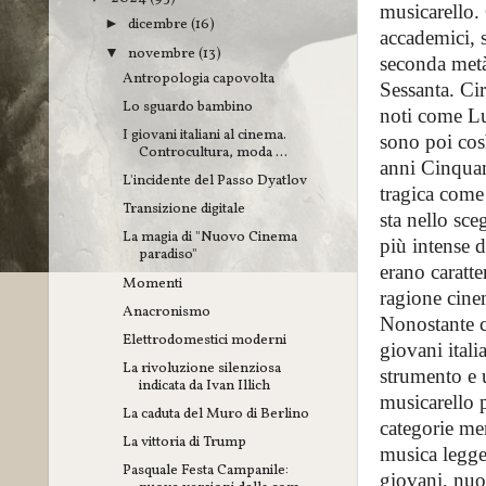
musicarello. 
dicembre
(16)
►
accademici, s
novembre
(13)
▼
seconda metà
Antropologia capovolta
Sessanta. Cir
Lo sguardo bambino
noti come Luc
I giovani italiani al cinema.
sono poi così
Controcultura, moda ...
anni Cinquant
L'incidente del Passo Dyatlov
tragica come
Transizione digitale
sta nello sce
La magia di "Nuovo Cinema
più intense 
paradiso"
erano caratte
Momenti
ragione cine
Anacronismo
Nonostante c
Elettrodomestici moderni
giovani itali
La rivoluzione silenziosa
strumento e u
indicata da Ivan Illich
musicarello 
La caduta del Muro di Berlino
categorie mer
La vittoria di Trump
musica legger
Pasquale Festa Campanile:
giovani, nuo