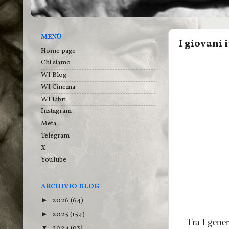
MENÙ
I giovani 
Home page
Chi siamo
WI Blog
WI Cinema
WI Libri
Instagram
Meta
Telegram
X
YouTube
ARCHIVIO BLOG
2026
(64)
►
2025
(154)
►
Tra I generi
2024
(93)
▼