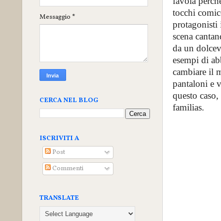
favola perch
tocchi comico
Messaggio
*
protagonisti 
scena cantan
da un dolcevi
esempi di ab
cambiare il 
pantaloni e ve
questo caso, 
CERCA NEL BLOG
familias.
ISCRIVITI A
Post
Commenti
TRANSLATE