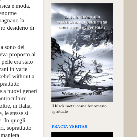
usica e moda,
’enorme
mpagnano la
ro desiderio di
ma sono dei
veva proposto ai
pelle era stato
ani in varie
Rebel without a
prattutto
e a nuovi generi
ontroculture
tre, in Italia,
Il black metal come fenomeno
spirituale
 le stesse si
e. In quegli
FRACTA VERITAS
i, soprattutto
n maniera