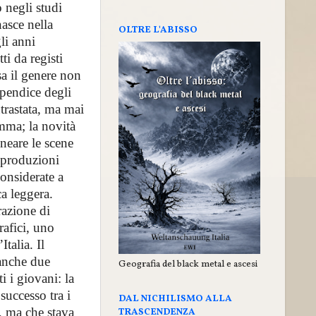
 negli studi
nasce nella
OLTRE L'ABISSO
li anni
i da registi
sa il genere non
ppendice degli
trastata, ma mai
mma; la novità
neare le scene
 produzioni
considerate a
a leggera.
razione di
rafici, uno
talia. Il
 anche due
Geografia del black metal e ascesi
i i giovani: la
successo tra i
DAL NICHILISMO ALLA
, ma che stava
TRASCENDENZA