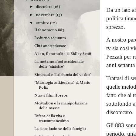
dicembre
(16)
►
Da un lato a
novembre
(13)
►
politica tira
ottobre
(12)
▼
sprezzo.
Il fenomeno 883
Reductio ad unum
A nostro pare
Città anestetizzate
tv sia così v
Alien, il monolite di Ridley Scott
Pezzali per r
La metamorfosi occidentale
anni settanta 
delle "sinistre"
Rimbaud e "l'alchimia del verbo"
Trattasi di s
"Mitologia tolkieniana" di Mario
quelle melodi
Polia
fatto che ai
Nuovi film Horror
McMahon e la manipolazione
sottofondo ag
delle masse
discotecaro.
Difesa della vita e
transumanesimo
Gli 883 sono 
La dissoluzione della famiglia
periodo, una 