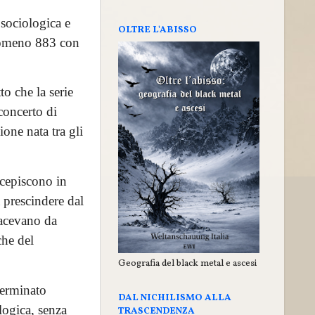
 sociologica e
OLTRE L'ABISSO
fenomeno 883 con
to che la serie
concerto di
one nata tra gli
rcepiscono in
a prescindere dal
facevano da
che del
Geografia del black metal e ascesi
terminato
DAL NICHILISMO ALLA
logica, senza
TRASCENDENZA