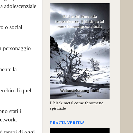
za adolescenziale
o o social
 un personaggio
mente la
ecchio di quel
Il black metal come fenomeno
spirituale
no stati i
network.
FRACTA VERITAS
ai tempi di oggi.