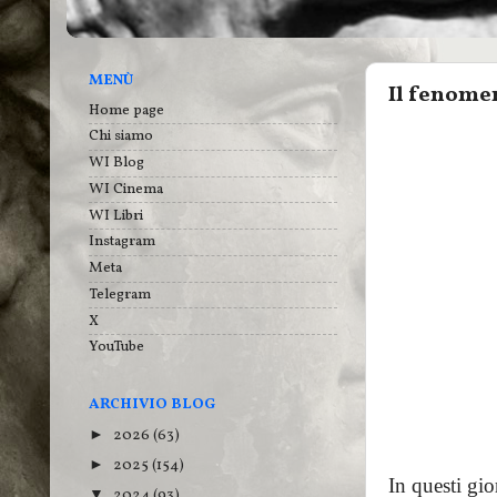
MENÙ
Il fenome
Home page
Chi siamo
WI Blog
WI Cinema
WI Libri
Instagram
Meta
Telegram
X
YouTube
ARCHIVIO BLOG
2026
(63)
►
2025
(154)
►
In questi gior
2024
(93)
▼