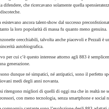
da difendere, che ricercavano solamente quella spensieratez
e discoteche.
 esistevano ancora talent-show dal successo preconfezionat
tanto la loro popolarità di massa fu quanto meno genuina.
anzonette orecchiabili, talvolta anche piacevoli e Pezzali è
incerità autobiografica.
vo per cui c’è questo interesse attorno agli 883 è semplice
 una generazione.
ono dunque né simpatici, né antipatici, sono il perfetto sp
giovani medi degli anni novanta.
i ritengono migliori di quelli di oggi ma che in realtà ne so
decessori, con meno tecnologia, senza smartphone e social 
 e compagnia cantante sono l’evoluzione degli 883 adattati 