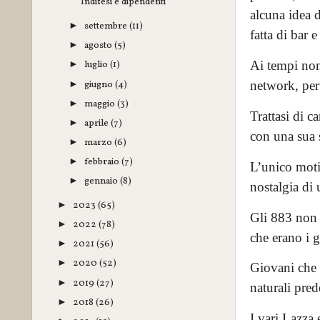
Indifesi e dipendenti
alcuna idea 
settembre
(11)
►
fatta di bar 
agosto
(5)
►
Ai tempi non
luglio
(1)
►
giugno
(4)
network, per
►
maggio
(3)
►
Trattasi di c
aprile
(7)
►
con una sua s
marzo
(6)
►
febbraio
(7)
►
L’unico moti
gennaio
(8)
►
nostalgia di
2023
(65)
►
Gli 883 non s
2022
(78)
►
che erano i 
2021
(56)
►
2020
(52)
►
Giovani che s
2019
(27)
►
naturali pre
2018
(26)
►
I vari Lazza