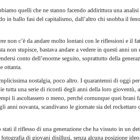
bbiamo quelli che ne stanno facendo addirittura una analisi
ndo in ballo fasi del capitalismo, dall’altro chi snobba il 
re non c’è da andare molto lontani con le riflessioni e il fat
ista non stupisce, bastava andare a vedere in questi anni un 
endersi conto dell’enorme seguito, soprattutto della generazi
e ottanta.
emplicissima nostalgia, poco altro. I quarantenni di oggi pe
e tutta una serie di ricordi degli anni della loro gioventù, 
 tempi li ascoltassero o meno, perché comunque quei brani 
li anni novanta, scandivano le giornate sia del rockettaro 
stati il riflesso di una generazione che ha vissuto in un de
fotografia di giovani disillusi, senza alcuna posizione ideo