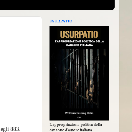
USURPATIO
L'appropriazione politica della
degli 883.
canzone d'autore italiana