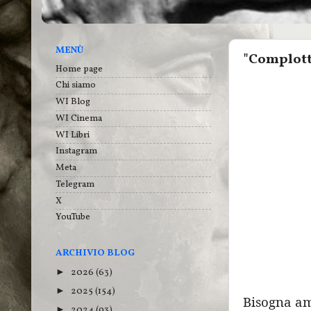
MENÙ
"Complotti
Home page
Chi siamo
WI Blog
WI Cinema
WI Libri
Instagram
Meta
Telegram
X
YouTube
ARCHIVIO BLOG
2026
(63)
►
2025
(154)
►
Bisogna am
2024
(93)
►