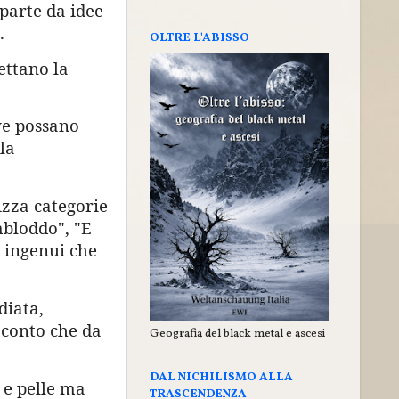
parte da idee
.
OLTRE L'ABISSO
ettano la
ive possano
la
lizza categorie
mbloddo", "E
 ingenui che
diata,
 conto che da
Geografia del black metal e ascesi
DAL NICHILISMO ALLA
 e pelle ma
TRASCENDENZA