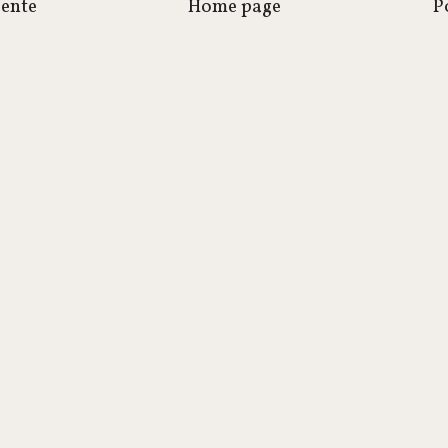
cente
Home page
P