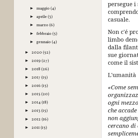
persegue i 
maggio
(4)
►
comprendono
aprile
(3)
►
casuale.
marzo
(6)
►
Non c'é pro
febbraio
(5)
►
limbo demo
gennaio
(4)
►
dalla filan
2020
(52)
►
sue giornat
2019
(27)
►
come il sis
2018
(26)
►
L'umanità é
2017
(15)
►
2016
(15)
«Come sempr
►
organizzazi
2015
(20)
►
ogni mezzo 
2014
(18)
►
che accade 
2013
(15)
►
non aggiung
2012
(16)
►
cercano di 
2011
(15)
►
sempliceme