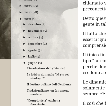
chiamato v
2023
(65)
►
preconcett
2022
(78)
►
Detto quest
2021
(56)
▼
gente in t
dicembre
(8)
►
novembre
(5)
►
Il fatto ch
ottobre
(4)
►
esserci ign
settembre
(4)
►
comprensio
agosto
(5)
►
Il tipico f
luglio
(3)
►
tipo "fasci
giugno
(5)
▼
perché dov
L'involuzione della "sinistra"
credono a 
La fatidica domanda: "Ma tu sei
virologo?"
Le dinamic
Il destino politico dell'Occidente
solamente 
Tradizionalismo: un fenomeno
sempre c'è 
moderno
"Complottista": etichetta
É così che 
fuorviante