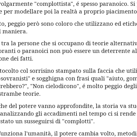
olgarmente "complottista", é spesso paranoico. Si 
e per modellare poi la realtà a proprio piacimento
o, peggio però sono coloro che utilizzano ed etich
al maniera.
e tra la persone che si occupano di teorie alternat
oranti o paranoici non può essere un deterrente al
ne dei fatti.
intocolto col sorrisino stampato sulla faccia che uti
osovranisti" e sogghigna con frasi quali "aiuto, go
rebbero?", "Non cielodicono", é molto peggio degli
strambe teorie.
he del potere vanno approfondite, la storia va stu
analizzando gli accadimenti nel tempo ci si rende
stato un susseguirsi di "complotti".
funziona l'umanità, il potere cambia volto, metodi