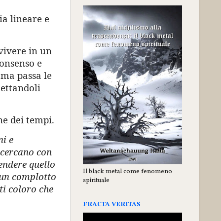
ia lineare e
vivere in un
uonsenso e
, ma passa le
hettandoli
ne dei tempi.
i e
e cercano con
endere quello
Il black metal come fenomeno
i un complotto
spirituale
ti coloro che
FRACTA VERITAS