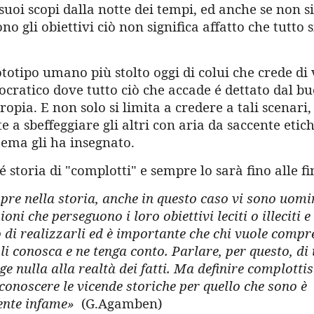
suoi scopi dalla notte dei tempi, ed anche se non si
 gli obiettivi ciò non significa affatto che tutto s
totipo umano più stolto oggi di colui che crede di 
cratico dove tutto ciò che accade é dettato dal b
tropia. E non solo si limita a credere a tali scenari
e a sbeffeggiare gli altri con aria da saccente etic
tema gli ha insegnato.
 storia di "complotti" e sempre lo sarà fino alle fi
e nella storia, anche in questo caso vi sono uomin
oni che perseguono i loro obiettivi leciti o illeciti 
di realizzarli ed è importante che chi vuole compr
li conosca e ne tenga conto. Parlare, per questo, d
e nulla alla realtà dei fatti. Ma definire complottis
conoscere le vicende storiche per quello che sono è
nte infame»
(G.Agamben)