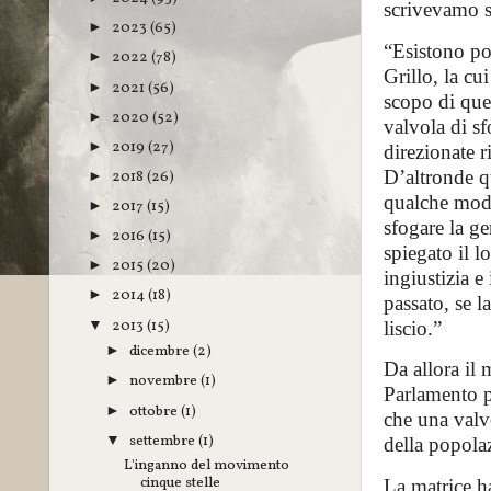
scrivevamo s
2023
(65)
►
“Esistono po
2022
(78)
►
Grillo, la cu
2021
(56)
►
scopo di ques
2020
(52)
►
valvola di sf
2019
(27)
►
direzionate 
D’altronde qu
2018
(26)
►
qualche modo
2017
(15)
►
sfogare la ge
2016
(15)
►
spiegato il l
2015
(20)
►
ingiustizia e
2014
(18)
►
passato, se la
2013
(15)
▼
liscio.”
dicembre
(2)
►
Da allora il 
novembre
(1)
►
Parlamento p
ottobre
(1)
►
che una valvo
settembre
(1)
▼
della popola
L'inganno del movimento
cinque stelle
La matrice ha