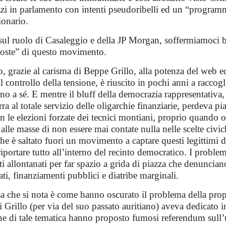
zzi in parlamento con intenti pseudoribelli ed un “program
ionario.
ul ruolo di Casaleggio e della JP Morgan, soffermiamoci 
oste” di questo movimento.
 grazie al carisma di Beppe Grillo, alla potenza del web ed 
 controllo della tensione, è riuscito in pochi anni a raccogl
no a sé. E mentre il bluff della democrazia rappresentativa,
a al totale servizio delle oligarchie finanziarie, perdeva pi
on le elezioni forzate dei tecnici montiani, proprio quando 
alle masse di non essere mai contate nulla nelle scelte civich
he è saltato fuori un movimento a captare questi legittimi 
iportare tutto all’interno del recinto democratico. I problem
ti allontanati per far spazio a grida di piazza che denuncia
ati, finanziamenti pubblici e diatribe marginali.
a che si nota è come hanno oscurato il problema della propr
 Grillo (per via del suo passato auritiano) aveva dedicato in
ne di tale tematica hanno proposto fumosi referendum sull’u