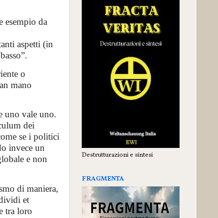
me esempio da
nti aspetti (in
 basso”.
iente o
 man mano
e uno vale uno.
iculum dei
ome se i politici
ndo invece un
Destrutturazioni e sintesi
globale e non
FRAGMENTA
ismo di maniera,
ividi et
 tra loro