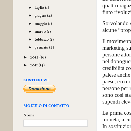
quattro raga
luglio
(1)
►
finto rivoluz
giugno
(4)
►
Sorvolando s
maggio
(1)
►
alcune “prop
marzo
(1)
►
febbraio
(1)
►
Il movimento,
gennaio
(2)
marketing sul
►
persone attor
2012
(16)
►
nel dopoguerr
2011
(15)
►
credibilità c
palese anche 
SOSTIENI WI
paese, ecco c
persone per r
sono così sta
stipendi elev
MODULO DI CONTATTO
La prima cos
Nome
moneta, a cui
In sostituzio