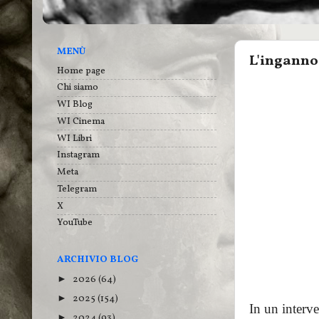
MENÙ
L'inganno
Home page
Chi siamo
WI Blog
WI Cinema
WI Libri
Instagram
Meta
Telegram
X
YouTube
ARCHIVIO BLOG
2026
(64)
►
2025
(154)
►
In un interve
2024
(93)
►