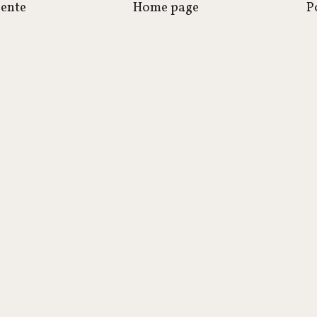
cente
Home page
P