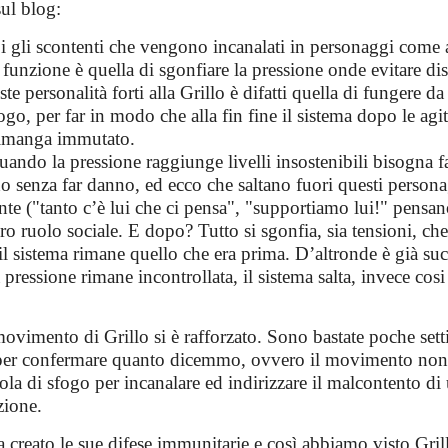
ul blog:
i gli scontenti che vengono incanalati in personaggi come
i funzione è quella di sgonfiare la pressione onde evitare di
te personalità forti alla Grillo è difatti quella di fungere da
ogo, per far in modo che alla fin fine il sistema dopo le agi
rimanga immutato.
ando la pressione raggiunge livelli insostenibili bisogna fa
 senza far danno, ed ecco che saltano fuori questi persona
nte ("tanto c’è lui che ci pensa", "supportiamo lui!" pensan
oro ruolo sociale. E dopo? Tutto si sgonfia, sia tensioni, ch
 il sistema rimane quello che era prima. D’altronde è già su
 pressione rimane incontrollata, il sistema salta, invece cosi 
movimento di Grillo si è rafforzato. Sono bastate poche set
er confermare quanto dicemmo, ovvero il movimento non è
la di sfogo per incanalare ed indirizzare il malcontento di 
zione.
 creato le sue difese immunitarie e così abbiamo visto Gril