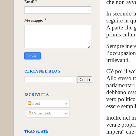
che non avv
Email
*
In secondo l
seguire in q
Messaggio
*
A parte che g
primis cultur
Sempre ineren
l’occupazion
irrilevanti.
C'è poi il w
CERCA NEL BLOG
Allo stesso t
parlamentari 
debbano esse
ISCRIVITI A
vero politic
Post
essere sempli
Commenti
Inoltre nel m
vera e propri
impera" che a
TRANSLATE