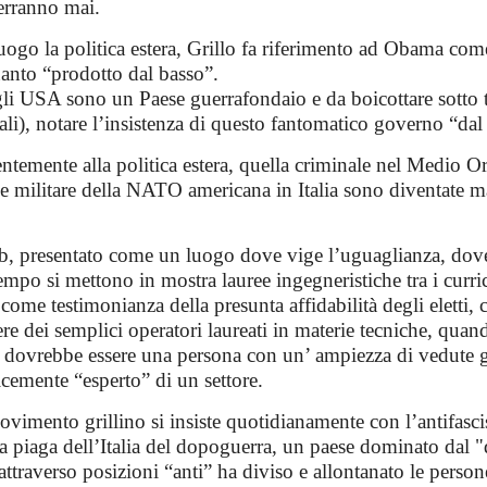
erranno mai.
uogo la politica estera, Grillo fa riferimento ad Obama co
uanto “prodotto dal basso”.
li USA sono un Paese guerrafondaio e da boicottare sotto ta
ali), notare l’insistenza di questo fantomatico governo “dal
temente alla politica estera, quella criminale nel Medio Or
e militare della NATO americana in Italia sono diventate
eb, presentato come un luogo dove vige l’uguaglianza, dov
empo si mettono in mostra lauree ingegneristiche tra i curr
come testimonianza della presunta affidabilità degli eletti, c
re dei semplici operatori laureati in materie tecniche, qua
o dovrebbe essere una persona con un’ ampiezza di vedute 
cemente “esperto” di un settore.
ovimento grillino si insiste quotidianamente con l’antifasc
a piaga dell’Italia del dopoguerra, un paese dominato dal "d
ttraverso posizioni “anti” ha diviso e allontanato le persone