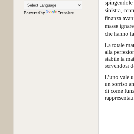
spingendole l
sinistra, cen
Powered by
Translate
finanza avan
masse ignare
che hanno fa
La totale man
alla perfezi
stabile la ma
servendosi de
L’uno vale u
un sorriso a
di come funz
rappresentat