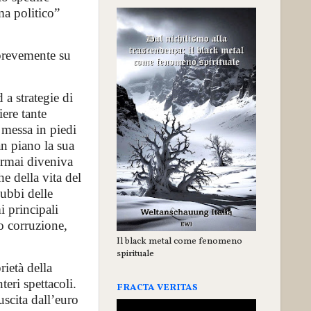
ma politico”
brevemente su
a strategie di
iere tante
 messa in piedi
an piano la sua
ormai diveniva
e della vita del
dubbi delle
i principali
no corruzione,
Il black metal come fenomeno
spirituale
ietà della
teri spettacoli.
FRACTA VERITAS
scita dall’euro