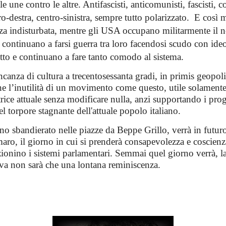
e une contro le altre. Antifascisti, anticomunisti, fascisti, c
tro-destra, centro-sinistra, sempre tutto polarizzato.
E così m
za indisturbata, mentre gli USA occupano militarmente il n
 continuano a farsi guerra tra loro facendosi scudo con ide
tto e continuano a fare tanto comodo al sistema.
canza di cultura a trecentosessanta gradi, in primis geopoli
one l’inutilità di un movimento come questo, utile solament
trice attuale senza modificare nulla, anzi supportando i prog
l torpore stagnante dell'attuale popolo italiano.
no sbandierato nelle piazze da Beppe Grillo, verrà in futur
maro, il giorno in cui si prenderà consapevolezza e coscien
ionino i sistemi parlamentari. Semmai quel giorno verrà, l
iva non sarà che una lontana reminiscenza.