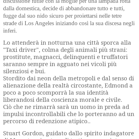
discussione futile con la moglie per una lampada rotta
dalla domestica, decide di abbandonare tutto e tutti,
fugge dal suo nido sicuro per proiettarsi nelle tetre
strade di Los Angeles iniziando così la sua discesa negli
inferi.
Lo attenderà in notturna una città sporca alla
"Taxi driver", colma degli animali più strani:
prostitute, magnacci, delinquenti e truffatori
saranno sempre in agguato nei vicoli più
silenziosi e bui.
Stordito dai neon della metropoli e dal senso di
alienazione della realtà circostante, Edmond a
poco a poco scomporrà la sua identità
liberandosi della coscienza morale e civile.
Ciò che ne rimarrà sarà un uomo in preda ad
impulsi incontrollabili che lo porteranno ad un
percorso di redenzione atipico..
Stuart Gordon, guidato dallo spirito indagatore