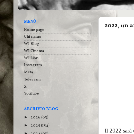
MENÙ
2022, un a
Home page
Chi siamo
WI Blog
WI Cinema
WI Libri
Instagram
Meta
Telegram
X
YouTube
ARCHIVIO BLOG
2026
(63)
►
2025
(154)
►
Il 2022 sarà 
2024
(93)
►