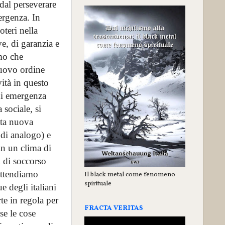
 dal perseverare
ergenza. In
oteri nella
e, di garanzia e
mo che
nuovo ordine
vità in questo
 di emergenza
sociale, si
sta nuova
di analogo) e
 in un clima di
 di soccorso
attendiamo
Il black metal come fenomeno
spirituale
e degli italiani
rte in regola per
FRACTA VERITAS
se le cose