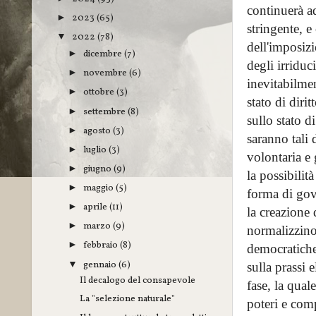
continuerà ad
2023
(65)
►
stringente, e
2022
(78)
▼
dell'imposizi
dicembre
(7)
►
degli irriduc
novembre
(6)
►
inevitabilme
ottobre
(3)
►
stato di diri
settembre
(8)
►
sullo stato d
agosto
(3)
►
saranno tali 
luglio
(3)
►
volontaria e 
giugno
(9)
►
la possibilit
maggio
(5)
►
forma di gove
aprile
(11)
►
la creazione 
marzo
(9)
►
normalizzino 
febbraio
(8)
►
democratiche
gennaio
(6)
▼
sulla prassi 
Il decalogo del consapevole
fase, la qual
La "selezione naturale"
poteri e com