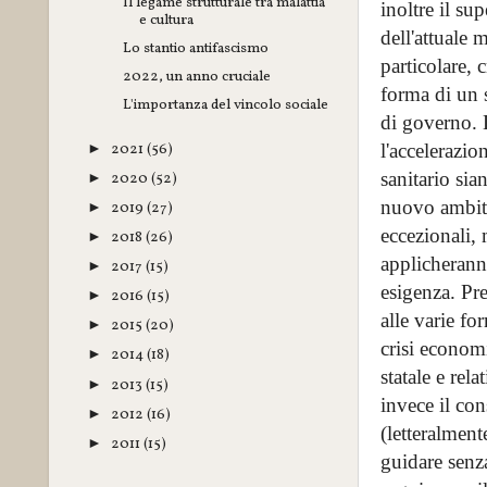
Il legame strutturale tra malattia
inoltre il su
e cultura
dell'attuale 
Lo stantio antifascismo
particolare, 
2022, un anno cruciale
forma di un s
L'importanza del vincolo sociale
di governo. 
2021
(56)
l'accelerazi
►
sanitario sia
2020
(52)
►
nuovo ambito
2019
(27)
►
eccezionali, 
2018
(26)
►
applicheranno
2017
(15)
►
esigenza. Pr
2016
(15)
►
alle varie fo
2015
(20)
►
crisi econom
2014
(18)
►
statale e re
2013
(15)
►
invece il con
2012
(16)
►
(letteralment
2011
(15)
►
guidare senza