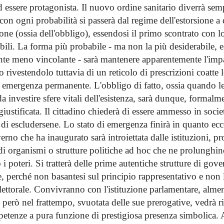
 essere protagonista. Il nuovo ordine sanitario diverrà sem
 con ogni probabilità si passerà dal regime dell'estorsione a
one (ossia dell'obbligo), essendosi il primo scontrato con 
ibili. La forma più probabile - ma non la più desiderabile, 
nte meno vincolante - sarà mantenere apparentemente l'impa
tto rivestendolo tuttavia di un reticolo di prescrizioni coatte 
i emergenza permanente. L'obbligo di fatto, ossia quando le
da investire sfere vitali dell'esistenza, sarà dunque, formalm
giustificata. Il cittadino chiederà di essere ammesso in soci
à di escludersene. Lo stato di emergenza finirà in quanto ec
rno che ha inaugurato sarà introiettata dalle istituzioni, 
di organismi o strutture politiche ad hoc che ne prolunghin
i poteri. Si tratterà delle prime autentiche strutture di gove
, perché non basantesi sul principio rappresentativo e non l
elettorale. Convivranno con l'istituzione parlamentare, alme
e però nel frattempo, svuotata delle sue prerogative, vedrà 
petenze a pura funzione di prestigiosa presenza simbolica.