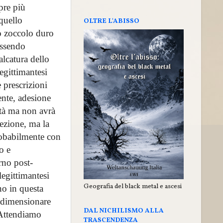
pre più
 quello
OLTRE L'ABISSO
lo zoccolo duro
essendo
lcatura dello
legittimantesi
 prescrizioni
ente, adesione
età ma non avrà
cezione, ma la
probabilmente con
o e
rno post-
egittimantesi
Geografia del black metal e ascesi
no in questa
ridimensionare
DAL NICHILISMO ALLA
 Attendiamo
TRASCENDENZA