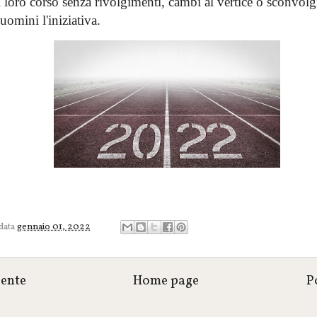
 loro corso senza rivolgimenti, cambi al vertice o sconvolg
uomini l'iniziativa.
 data
gennaio 01, 2022
cente
Home page
P