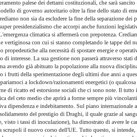
peramento palese dei dettami costituzionali, che sarà sancito
modello di governo autoritario oltre la fine dello stato di em
crediamo non sia da escludere la fine della separazione dei p
uper presidenzialismo che accorpi anche funzioni legislativ
L'emergenza climatica si affermerà con prepotenza. Credia
one vertiginosa con cui si stanno completando le tappe del 
no propedeutiche alla necessità di spostare energie e operati
 di interesse. La sua gestione non passerà attraverso stati
ma avendo già abituato la popolazione alla nuova disciplina 
 i frutti della sperimentazione degli ultimi due anni a que
epariamoci a lockdown/razionamenti energetici (o qualcosa 
rme di ricatto ed estorsione sociali che ci sono note. Il tutto
ica del ceto medio che aprirà a forme sempre più vincolanti
lativa dipendenza e indebitamento. Sul piano internazionale 
solidamento del prestigio di Draghi, il quale grazie al sangu
e, visto i tassi di inoculazione), ha dimostrato di avere le ca
 scrupoli il nuovo corso dell'UE. Tutto questo, si intende, 