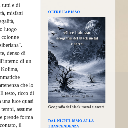
tutti e di
OLTRE L'ABISSO
tà, misfatti
galità,
to luogo
e colonne
siberiana".
nte, denso di
ll'interno di un
, Kolima,
rammatiche
artenenza che lo
l testo, ricco di
a una luce quasi
Geografia del black metal e ascesi
ei tempi, assume
a e prende forma
DAL NICHILISMO ALLA
contato, il
TRASCENDENZA