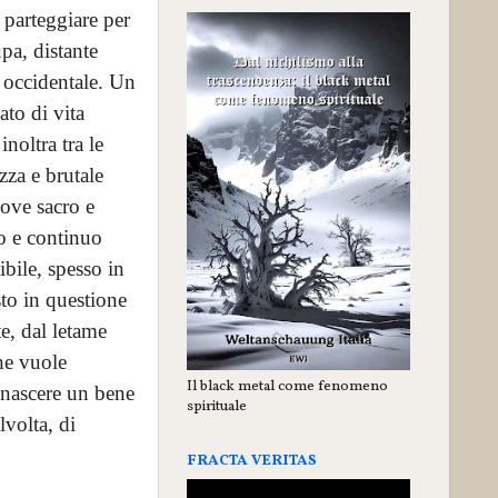
 parteggiare per
pa, distante
a occidentale. Un
ato di vita
inoltra tra le
zza e brutale
dove sacro e
io e continuo
bile, spesso in
sto in questione
e, dal letame
he vuole
Il black metal come fenomeno
 nascere un bene
spirituale
lvolta, di
FRACTA VERITAS