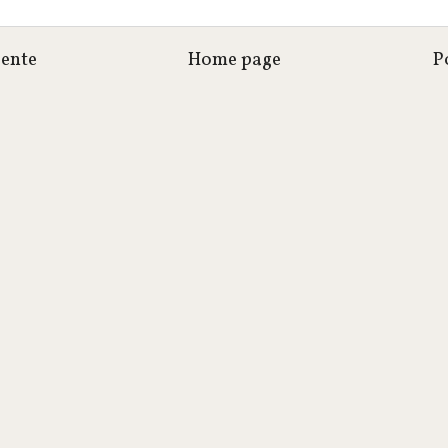
cente
Home page
P