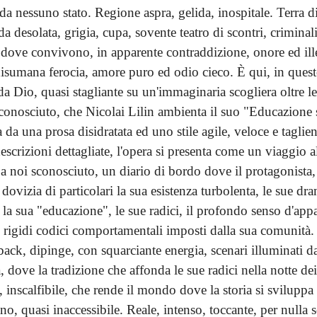
da nessuno stato. Regione aspra, gelida, inospitale. Terra di 
a desolata, grigia, cupa, sovente teatro di scontri, criminali
 dove convivono, in apparente contraddizione, onore ed ille
disumana ferocia, amore puro ed odio cieco. È qui, in ques
a Dio, quasi stagliante su un'immaginaria scogliera oltre l
 conosciuto, che Nicolai Lilin ambienta il suo "Educazione 
a da una prosa disidratata ed uno stile agile, veloce e taglie
escrizioni dettagliate, l'opera si presenta come un viaggio a
 noi sconosciuto, un diario di bordo dove il protagonista
dovizia di particolari la sua esistenza turbolenta, le sue d
, la sua "educazione", le sue radici, il profondo senso d'app
 i rigidi codici comportamentali imposti dalla sua comunità. I
hback, dipinge, con squarciante energia, scenari illuminati d
 dove la tradizione che affonda le sue radici nella notte d
, inscalfibile, che rende il mondo dove la storia si svilupp
no, quasi inaccessibile. Reale, intenso, toccante, per nulla s