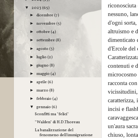
riconosciuta 
2023
(65)
▼
nessuno, land
dicembre
(7)
►
d'ogni sorta,
novembre
(5)
►
altruismo e 
ottobre
(4)
►
dimenticato d
settembre
(8)
►
d'Ercole del
agosto
(3)
►
Caratterizzat
luglio
(2)
►
giugno
(8)
contenuti e d
►
maggio
(4)
microcosmo a
►
aprile
(6)
►
racconta con 
marzo
(8)
►
vicissitudini
febbraio
(4)
►
caratterizza,
gennaio
(6)
▼
incisi e flas
Sconfitti ma "felici"
caravaggesca,
"Walden" di H.D.Thoreau
un'aura sacra
La banalizzazione del
chiuso, lonta
fenomeno dell'immigrazione