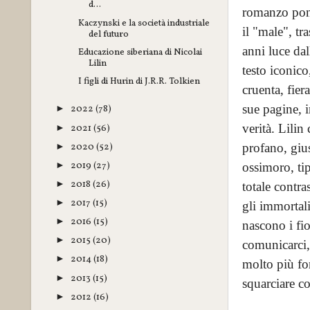
d...
romanzo pone 
Kaczynski e la società industriale
il "male", tr
del futuro
anni luce dal
Educazione siberiana di Nicolai
Lilin
testo iconico
I figli di Hurin di J.R.R. Tolkien
cruenta, fier
sue pagine, i
2022
(78)
►
verità. Lilin
2021
(56)
►
2020
(52)
profano, gius
►
2019
(27)
►
ossimoro, tip
2018
(26)
►
totale contra
2017
(15)
►
gli immortal
2016
(15)
►
nascono i fio
2015
(20)
►
comunicarci,
2014
(18)
►
molto più for
2013
(15)
►
squarciare c
2012
(16)
►