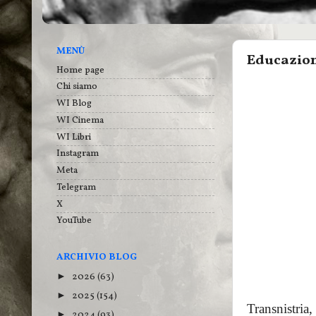
MENÙ
Educazione
Home page
Chi siamo
WI Blog
WI Cinema
WI Libri
Instagram
Meta
Telegram
X
YouTube
ARCHIVIO BLOG
2026
(63)
►
2025
(154)
►
Transnistria
2024
(93)
►