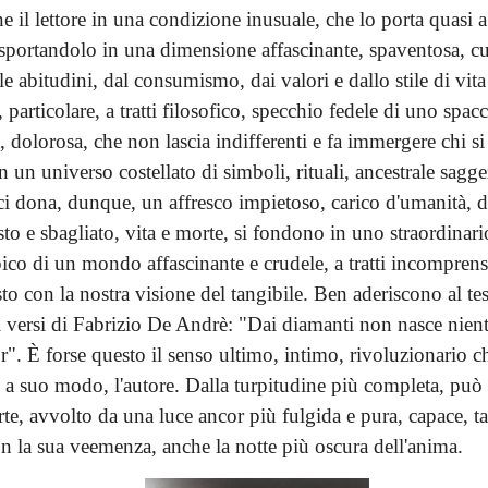
il lettore in una condizione inusuale, che lo porta quasi a
asportandolo in una dimensione affascinante, spaventosa, cu
le abitudini, dal consumismo, dai valori e dallo stile di vit
, particolare, a tratti filosofico, specchio fedele di uno spacc
a, dolorosa, che non lascia indifferenti e fa immergere chi si 
n un universo costellato di simboli, rituali, ancestrale sagge
 ci dona, dunque, un affresco impietoso, carico d'umanità, 
to e sbagliato, vita e morte, si fondono in uno straordinar
ico di un mondo affascinante e crudele, a tratti incomprensi
sto con la nostra visione del tangibile. Ben aderiscono al te
i versi di Fabrizio De Andrè: "Dai diamanti non nasce nient
r". È forse questo il senso ultimo, intimo, rivoluzionario c
 a suo modo, l'autore. Dalla turpitudine più completa, può
te, avvolto da una luce ancor più fulgida e pura, capace, ta
on la sua veemenza, anche la notte più oscura dell'anima.