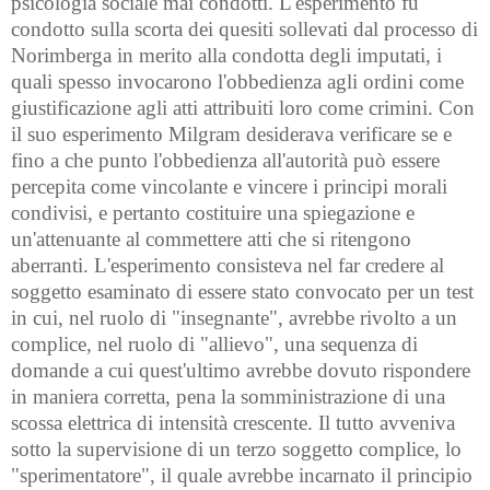
psicologia sociale mai condotti. L'esperimento fu
condotto sulla scorta dei quesiti sollevati dal processo di
Norimberga in merito alla condotta degli imputati, i
quali spesso invocarono l'obbedienza agli ordini come
giustificazione agli atti attribuiti loro come crimini. Con
il suo esperimento Milgram desiderava verificare se e
fino a che punto l'obbedienza all'autorità può essere
percepita come vincolante e vincere i principi morali
condivisi, e pertanto costituire una spiegazione e
un'attenuante al commettere atti che si ritengono
aberranti. L'esperimento consisteva nel far credere al
soggetto esaminato di essere stato convocato per un test
in cui, nel ruolo di "insegnante", avrebbe rivolto a un
complice, nel ruolo di "allievo", una sequenza di
domande a cui quest'ultimo avrebbe dovuto rispondere
in maniera corretta, pena la somministrazione di una
scossa elettrica di intensità crescente. Il tutto avveniva
sotto la supervisione di un terzo soggetto complice, lo
"sperimentatore", il quale avrebbe incarnato il principio