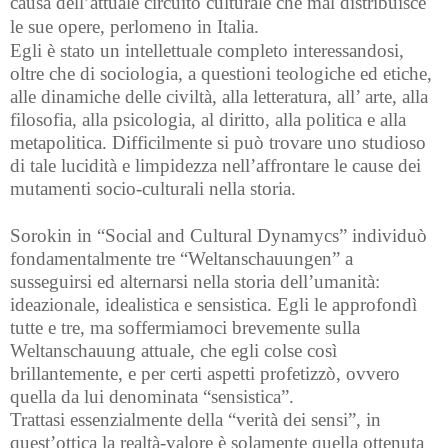
causa dell’attuale circuito culturale che mal distribuisce
le sue opere, perlomeno in Italia.
Egli è stato un intellettuale completo interessandosi,
oltre che di sociologia, a questioni teologiche ed etiche,
alle dinamiche delle civiltà, alla letteratura, all’ arte, alla
filosofia, alla psicologia, al diritto, alla politica e alla
metapolitica. Difficilmente si può trovare uno studioso
di tale lucidità e limpidezza nell’affrontare le cause dei
mutamenti socio-culturali nella storia.
Sorokin in “Social and Cultural Dynamycs” individuò
fondamentalmente tre “Weltanschauungen” a
susseguirsi ed alternarsi nella storia dell’umanità:
ideazionale, idealistica e sensistica. Egli le approfondì
tutte e tre, ma soffermiamoci brevemente sulla
Weltanschauung attuale, che egli colse così
brillantemente, e per certi aspetti profetizzò, ovvero
quella da lui denominata “sensistica”.
Trattasi essenzialmente della “verità dei sensi”, in
quest’ottica la realtà-valore è solamente quella ottenuta