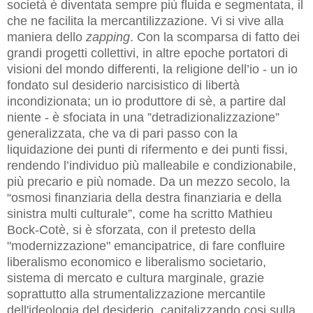
società è diventata sempre più fluida e segmentata, il
che ne facilita la mercantilizzazione. Vi si vive alla
maniera dello
zapping
. Con la scomparsa di fatto dei
grandi progetti collettivi, in altre epoche portatori di
visioni del mondo differenti, la religione dell’io - un io
fondato sul desiderio narcisistico di libertà
incondizionata; un io produttore di sè, a partire dal
niente - è sfociata in una ”detradizionalizzazione”
generalizzata, che va di pari passo con la
liquidazione dei punti di rifermento e dei punti fissi,
rendendo l’individuo più malleabile e condizionabile,
più precario e più nomade. Da un mezzo secolo, la
“osmosi finanziaria della destra finanziaria e della
sinistra multi culturale”, come ha scritto Mathieu
Bock-Cotè, si è sforzata, con il pretesto della
"modernizzazione" emancipatrice, di fare confluire
liberalismo economico e liberalismo societario,
sistema di mercato e cultura marginale, grazie
soprattutto alla strumentalizzazione mercantile
dell'ideologia del desiderio, capitalizzando cosi sulla