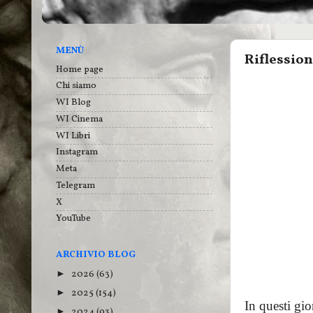
MENÙ
Riflession
Home page
Chi siamo
WI Blog
WI Cinema
WI Libri
Instagram
Meta
Telegram
X
YouTube
ARCHIVIO BLOG
2026
(63)
►
2025
(154)
►
In questi gio
2024
(93)
►