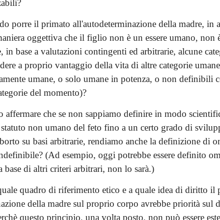
abili?
o porre il primato all'autodeterminazione della madre, in at
aniera oggettiva che il figlio non è un essere umano, non è
, in base a valutazioni contingenti ed arbitrarie, alcune ca
ere a proprio vantaggio della vita di altre categorie umane
amente umane, o solo umane in potenza, o non definibili
ategorie del momento)?
to affermare che se non sappiamo definire in modo scientifi
 statuto non umano del feto fino a un certo grado di svilu
aborto su basi arbitrarie, rendiamo anche la definizione di 
indefinibile? (Ad esempio, oggi potrebbe essere definito om
base di altri criteri arbitrari, non lo sarà.)
quale quadro di riferimento etico e a quale idea di diritto il 
zione della madre sul proprio corpo avrebbe priorità sul dir
erchè questo principio, una volta posto, non può essere est