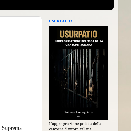
USURPATIO
L'appropriazione politica della
te Suprema
canzone d'autore italiana