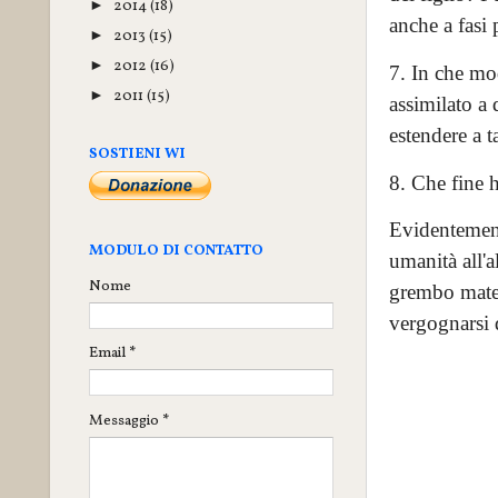
2014
(18)
►
anche a fasi 
2013
(15)
►
2012
(16)
►
7. In che mo
2011
(15)
►
assimilato a 
estendere a t
SOSTIENI WI
8. Che fine h
Evidentement
MODULO DI CONTATTO
umanità all'a
Nome
grembo mater
vergognarsi 
Email
*
Messaggio
*