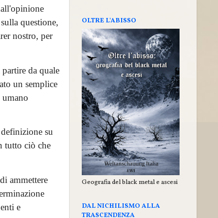
all'opinione
OLTRE L'ABISSO
sulla questione,
rer nostro, per
 partire da quale
ato un semplice
re umano
 definizione su
n tutto ciò che
o di ammettere
Geografia del black metal e ascesi
eterminazione
DAL NICHILISMO ALLA
enti e
TRASCENDENZA