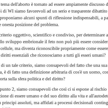
 tema dell'aborto è tornato ad essere ampiamente discusso d
 di WI siamo favorevoli ad un serio e trasparente dibattito 
proponiamo alcuni spunti di riflessione indispensabili, a pa
 e onesta posizione del problema.
criterio oggettivo, scientifico e condiviso, per determinare a
o sviluppo embrionale il feto non può più essere consider
 cellule, ma diventa riconoscibile propriamente come esse
 diritti essenziali che riconosciamo a tutti gli esseri umani?
 di un tale criterio, siamo consapevoli del fatto che una sua
ia, è di fatto una definizione arbitraria di cos'è un uomo, co
ta sulla sfera politica e del diritto?
 punto 2, siamo consapevoli che così ci si espone al rischi
zione di essere umano e del suo diritto alla vita e all'autod
principi assoluti, ma affidati a processi decisionali conting