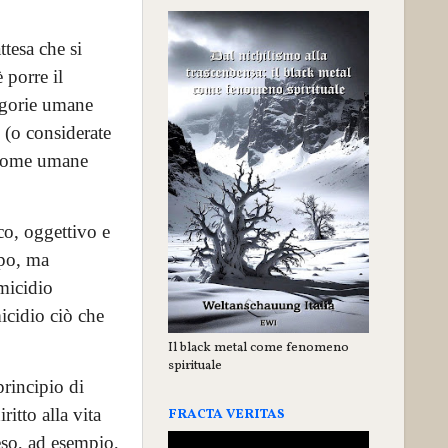
tesa che si
 porre il
tegorie umane
 (o considerate
 come umane
co, oggettivo e
ppo, ma
omicidio
icidio ciò che
Il black metal come fenomeno
spirituale
principio di
itto alla vita
FRACTA VERITAS
eso, ad esempio,