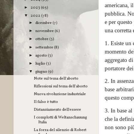
americana, il
2023
(65)
►
pubblica. Noi
2022
(78)
▼
e per questo 
dicembre
(7)
►
una corretta
novembre
(6)
►
ottobre
(3)
►
1. Esiste un 
settembre
(8)
►
momento dell
agosto
(3)
►
aggregato di
luglio
(3)
►
portatore dei
giugno
(9)
▼
Note sul tema dell'aborto
2. In assenza
Riflessioni sul tema dell'aborto
base arbitrar
Nuova rivoluzione industriale
questo compor
Il falso è tutto
Distanziamento dell'essere
3. In base al
I complotti di Weltanschauung
che la defini
Italia
non sono più 
La forza del silenzio di Robert