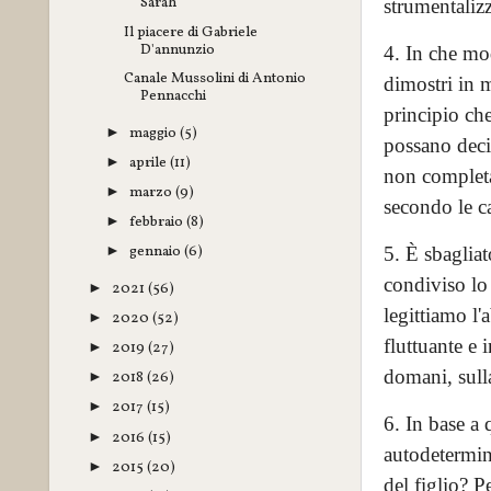
Sarah
strumentalizz
Il piacere di Gabriele
D'annunzio
4. In che mod
Canale Mussolini di Antonio
dimostri in m
Pennacchi
principio che
maggio
(5)
►
possano decid
aprile
(11)
►
non complet
marzo
(9)
►
secondo le c
febbraio
(8)
►
gennaio
(6)
5. È sbaglia
►
condiviso lo
2021
(56)
►
legittiamo l'
2020
(52)
►
fluttuante e 
2019
(27)
►
domani, sulla 
2018
(26)
►
2017
(15)
►
6. In base a 
2016
(15)
►
autodetermina
2015
(20)
►
del figlio? P