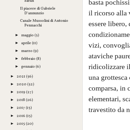
basta pochiss
Sarah
Il piacere di Gabriele
il ricorso all
D'annunzio
Canale Mussolini di Antonio
essere libero,
Pennacchi
condizionament
maggio
(5)
►
aprile
(11)
►
vizi, convogli
marzo
(9)
►
ataviche paure
febbraio
(8)
►
ridicolizzare i
gennaio
(6)
►
una grottesca
2021
(56)
►
2020
(52)
►
comparsa, in 
2019
(27)
►
elementari, sc
2018
(26)
►
2017
(15)
travestito da n
►
2016
(15)
►
2015
(20)
►