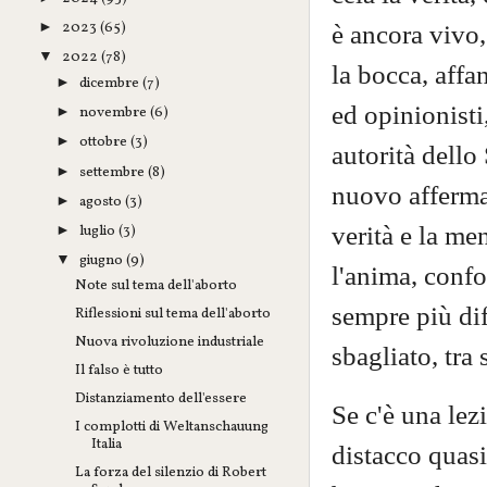
2023
(65)
è ancora vivo,
►
2022
(78)
▼
la bocca, affa
dicembre
(7)
►
ed opinionisti
novembre
(6)
►
ottobre
(3)
►
autorità dello 
settembre
(8)
►
nuovo affermat
agosto
(3)
►
verità e la me
luglio
(3)
►
giugno
(9)
▼
l'anima, confo
Note sul tema dell'aborto
sempre più diff
Riflessioni sul tema dell'aborto
Nuova rivoluzione industriale
sbagliato, tra
Il falso è tutto
Distanziamento dell'essere
Se c'è una lez
I complotti di Weltanschauung
Italia
distacco quasi
La forza del silenzio di Robert