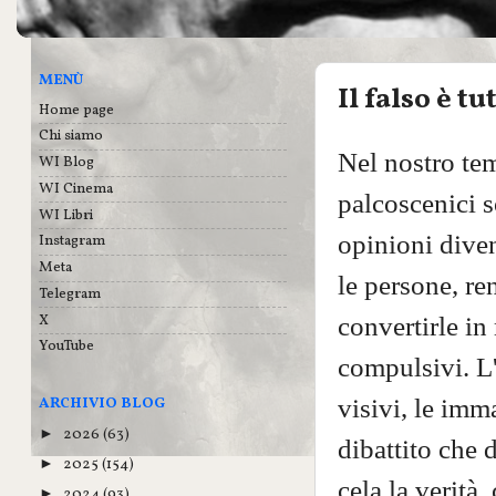
MENÙ
Il falso è tu
Home page
Chi siamo
Nel nostro te
WI Blog
WI Cinema
palcoscenici s
WI Libri
opinioni dive
Instagram
Meta
le persone, re
Telegram
X
convertirle in
YouTube
compulsivi. L'
visivi, le imm
ARCHIVIO BLOG
2026
(63)
►
dibattito che 
2025
(154)
►
cela la verità
2024
(93)
►