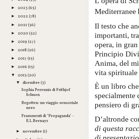
L’opera di Sch
2023
(65)
►
Mediterranee 
2022
(78)
►
Il testo che a
2021
(56)
►
2020
(52)
importanti, tra
►
2019
(27)
►
opera, in gran
2018
(26)
►
Principio Divi
2017
(15)
►
Anima, del mi
2016
(15)
►
vita spiritual
2015
(20)
▼
dicembre
(3)
▼
È un libro ch
Sophia Perennis di Frithjof
specialmente d
Schuon
Begotten: un viaggio sensoriale
pensiero di gra
nero
Frammenti di "Propaganda" -
D’altronde com
E.L.Bernays
di questa rac
novembre
(1)
►
di presentazi