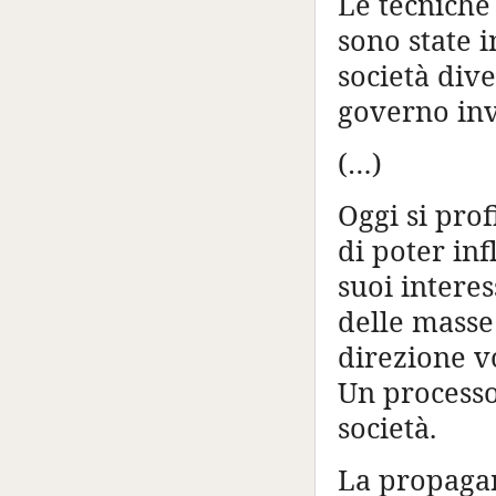
Le tecniche
sono state i
società div
governo inv
(…)
Oggi si pro
di poter in
suoi interes
delle masse
direzione v
Un processo 
società.
La propagan