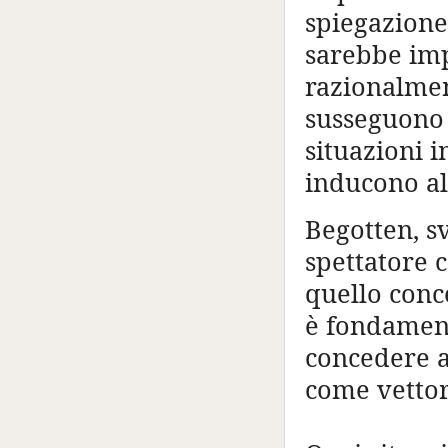
spiegazione
sarebbe imp
razionalment
susseguono 
situazioni i
inducono a
Begotten, sv
spettatore 
quello conc
è fondament
concedere a
come vettor