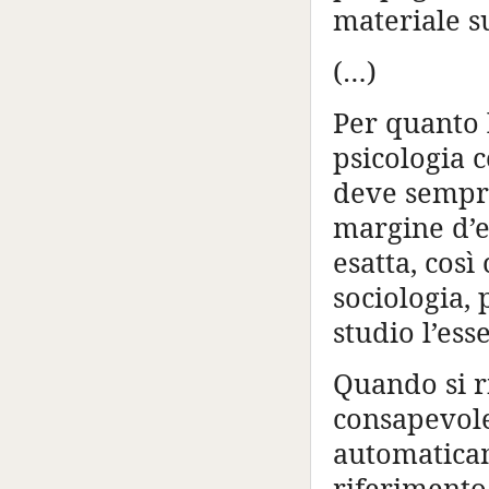
materiale su
(…)
Per quanto l
psicologia c
deve sempre
margine d’e
esatta, cos
sociologia,
studio l’es
Quando si r
consapevole
automaticam
riferimento