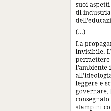
suoi aspetti 
di industria
dell’educaz
(…)
La propagan
invisibile. 
permettere
l’ambiente 
all’ideolog
leggere e s
governare, 
consegnato u
stampini con