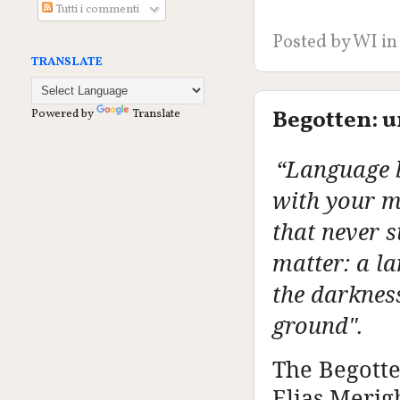
Tutti i commenti
Posted by
WI
in
TRANSLATE
Begotten: u
Powered by
Translate
“Language b
with your me
that never s
matter: a l
the darkness
ground".
The Begotte
Elias Merigh