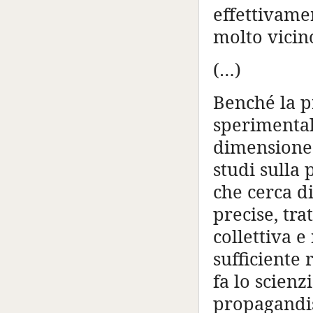
effettivame
molto vicin
(…)
Benché la p
sperimental
dimensione 
studi sulla 
che cerca d
precise, tra
collettiva e
sufficiente 
fa lo scienz
propagandis