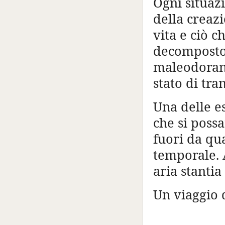
Ogni situaz
della creaz
vita e ciò 
decomposto,
maleodorant
stato di tra
Una delle e
che si poss
fuori da qua
temporale. 
aria stanti
Un viaggio 