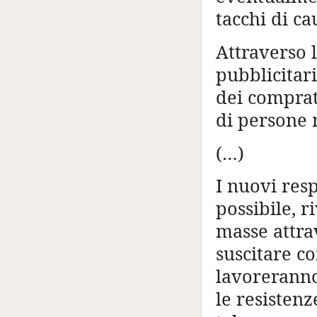
tacchi di c
Attraverso l
pubblicitari
dei comprat
di persone m
(…)
I nuovi res
possibile, 
masse attrav
suscitare c
lavoreranno
le resistenz