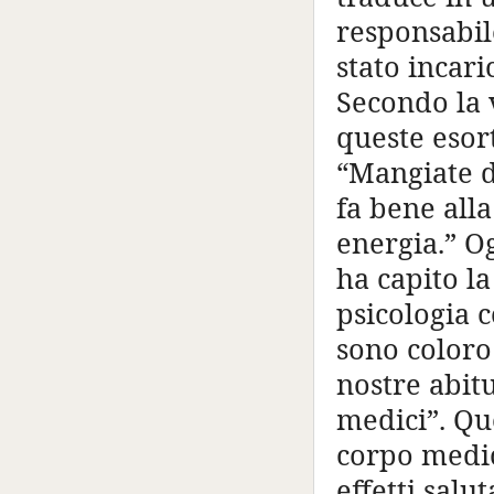
responsabile
stato incar
Secondo la 
queste esor
“Mangiate d
fa bene alla
energia.” O
ha capito la
psicologia c
sono coloro
nostre abitu
medici”. Qu
corpo medic
effetti salu