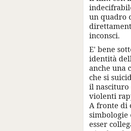
indecifrabil
un quadro c
direttamente
inconsci.
E' bene sott
identità de
anche una ch
che si suici
il nascituro
violenti ra
A fronte di
simbologie 
esser colleg