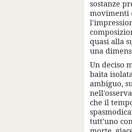
sostanze pre
movimenti 
l'impressio
composizion
quasi alla 
una dimensi
Un deciso 
baita isola
ambiguo, su 
nell'osserv
che il tempo
spasmodicam
tutt'uno con
morte, giac