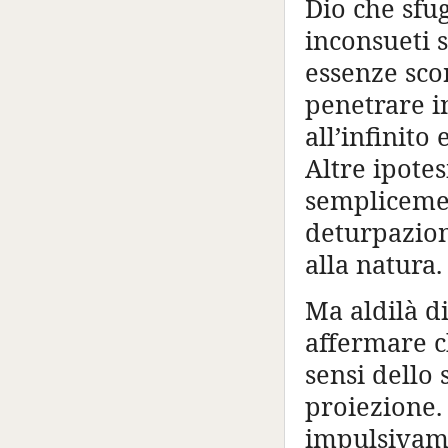
Dio che sfug
inconsueti 
essenze sco
penetrare in
all’infinito
Altre ipote
semplicemen
deturpazion
alla natura.
Ma aldilà di
affermare c
sensi dello 
proiezione.
impulsivame