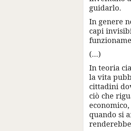
guidarlo.
In genere n
capi invisib
funzionamen
(…)
In teoria c
la vita pubb
cittadini do
ciò che rig
economico, 
quando si a
renderebber