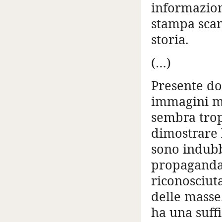
informazioni
stampa scan
storia.
(…)
Presente do
immagini me
sembra trop
dimostrare 
sono indubb
propaganda 
riconosciuta
delle masse
ha una suff