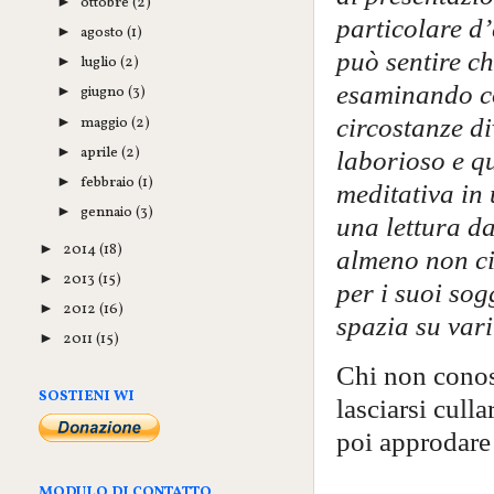
ottobre
(2)
►
particolare d’
agosto
(1)
►
può sentire ch
luglio
(2)
►
esaminando co
giugno
(3)
►
circostanze d
maggio
(2)
►
aprile
(2)
►
laborioso e q
febbraio
(1)
►
meditativa in
gennaio
(3)
►
una lettura d
2014
(18)
►
almeno non ci
2013
(15)
►
per i suoi sog
2012
(16)
►
spazia su var
2011
(15)
►
Chi non conosc
SOSTIENI WI
lasciarsi cull
poi approdare 
MODULO DI CONTATTO