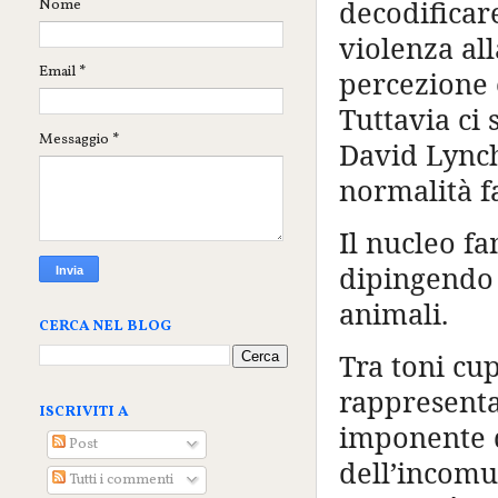
decodificare
Nome
violenza all
Email
*
percezione 
Tuttavia ci
Messaggio
*
David Lynch
normalità f
Il nucleo f
dipingendo 
animali.
CERCA NEL BLOG
Tra toni cu
rappresent
ISCRIVITI A
imponente d
Post
dell’incomu
Tutti i commenti