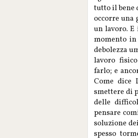
tutto il bene
occorre una 
un lavoro. E 
momento in c
debolezza um
lavoro fisi
farlo; e anco
Come dice L
smettere di 
delle diffic
pensare comi
soluzione de
spesso torme