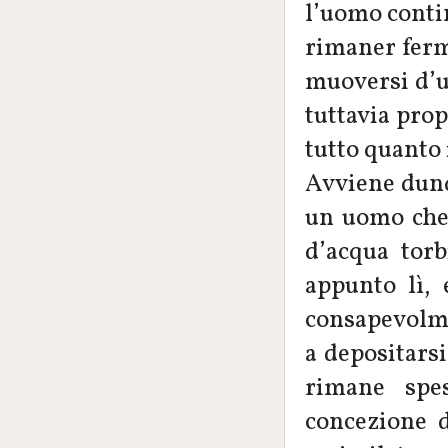
l’uomo contin
rimaner ferm
muoversi d’un
tuttavia prop
tutto quanto 
Avviene dunqu
un uomo che 
d’acqua torb
appunto lì, 
consapevolme
a depositarsi
rimane spe
concezione d