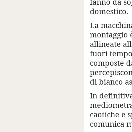
fanno da so
domestico.
La macchina
montaggio è
allineate a
fuori tempo
composte da
percepiscon
di bianco a
In definitiv
mediometrag
caotiche e s
comunica ma