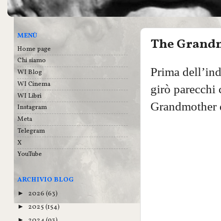
MENÙ
The Grandm
Home page
Chi siamo
Prima dell’in
WI Blog
WI Cinema
girò parecchi
WI Libri
Grandmother d
Instagram
Meta
Telegram
X
YouTube
ARCHIVIO BLOG
2026
(63)
►
2025
(154)
►
2024
(93)
►