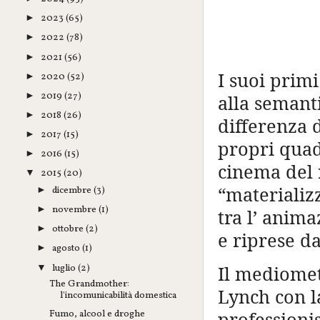
2023
(65)
►
2022
(78)
►
2021
(56)
►
I suoi prim
2020
(52)
►
2019
(27)
►
alla semanti
2018
(26)
►
differenza d
2017
(15)
►
propri quad
2016
(15)
►
cinema del 
2015
(20)
▼
“materializz
dicembre
(3)
►
novembre
(1)
►
tra l’ anim
ottobre
(2)
►
e riprese da
agosto
(1)
►
luglio
(2)
Il mediomet
▼
The Grandmother:
Lynch con l
l'incomunicabilità domestica
professioni
Fumo, alcool e droghe