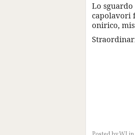
Lo sguardo 
capolavori f
onirico, mi
Straordinari
Posted by
WI
in