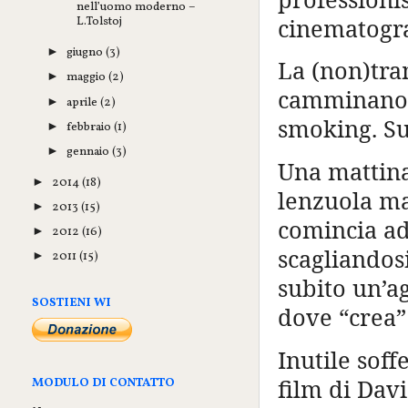
nell’uomo moderno –
cinematograf
L.Tolstoj
giugno
(3)
►
La (non)tr
maggio
(2)
►
camminano a
aprile
(2)
►
smoking. Su
febbraio
(1)
►
gennaio
(3)
►
Una mattina
2014
(18)
►
lenzuola ma
2013
(15)
►
comincia ad
2012
(16)
►
scagliandosi
2011
(15)
►
subito un’ag
SOSTIENI WI
dove “crea”
Inutile sof
film di Davi
MODULO DI CONTATTO