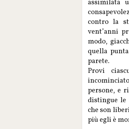
assimilata 
consapevolez
contro la s
vent’anni p
modo, giacc
quella punta
parete.
Provi cias
incominciato
persone, e ri
distingue le
che son liber
più egli è m