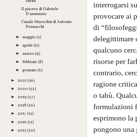
Sarah
interrogarsi s
Il piacere di Gabriele
D'annunzio
provocare ai p
Canale Mussolini di Antonio
di “filosofegg
Pennacchi
maggio
(5)
delegittimare c
►
aprile
(11)
►
qualcuno cerca
marzo
(9)
►
risorse per far
febbraio
(8)
►
gennaio
(6)
►
contrario, cer
2021
(56)
►
ragione critic
2020
(52)
►
o tabù. Qualc
2019
(27)
►
formulazioni f
2018
(26)
►
2017
(15)
►
esprimono la p
2016
(15)
►
pongono una g
2015
(20)
►