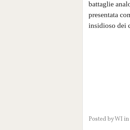
battaglie anal
presentata come
insidioso dei c
Posted by
WI
in