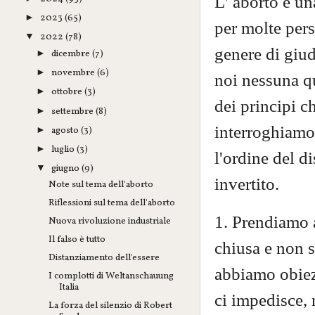
L' aborto è un
2023
(65)
►
per molte per
2022
(78)
▼
genere di giud
dicembre
(7)
►
novembre
(6)
►
noi nessuna qu
ottobre
(3)
►
dei principi c
settembre
(8)
►
interroghiamo.
agosto
(3)
►
luglio
(3)
►
l'ordine del d
giugno
(9)
▼
invertito.
Note sul tema dell'aborto
Riflessioni sul tema dell'aborto
1. Prendiamo a
Nuova rivoluzione industriale
Il falso è tutto
chiusa e non 
Distanziamento dell'essere
abbiamo obiez
I complotti di Weltanschauung
Italia
ci impedisce, 
La forza del silenzio di Robert