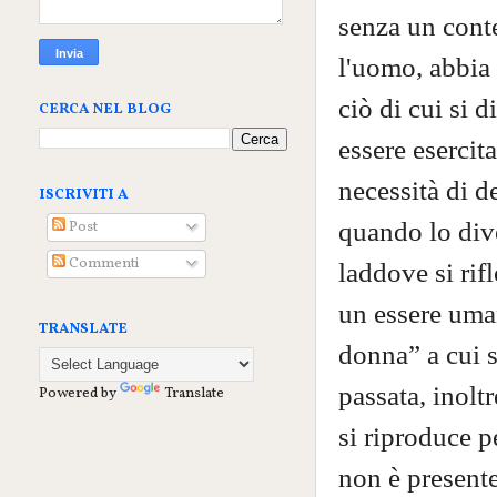
senza un cont
l'uomo, abbia 
ciò di cui si d
CERCA NEL BLOG
essere esercit
necessità di d
ISCRIVITI A
quando lo dive
Post
Commenti
laddove si rifl
un essere uman
TRANSLATE
donna” a cui s
passata, inolt
Powered by
Translate
si riproduce p
non è presente