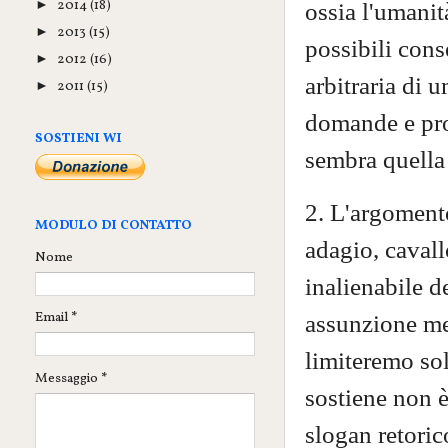
2014
(18)
ossia l'umanità
►
2013
(15)
►
possibili cons
2012
(16)
►
arbitraria di 
2011
(15)
►
domande e pros
SOSTIENI WI
sembra quella
2. L'argomento
MODULO DI CONTATTO
adagio, cavall
Nome
inalienabile d
Email
*
assunzione me
limiteremo sol
Messaggio
*
sostiene non è 
slogan retoric