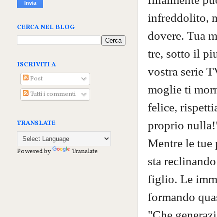
infreddolito, 
CERCA NEL BLOG
dovere. Tua mo
tre, sotto il 
ISCRIVITI A
vostra serie T
Post
moglie ti mor
Tutti i commenti
felice, rispet
proprio nulla!
TRANSLATE
Mentre le tue 
Powered by
Translate
sta reclinando
figlio. Le imma
formando quasi
"Che generazio