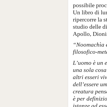
possibile proc
Un libro di lu
ripercorre la 
studio delle di
Apollo, Dioni
“Noomachìa è 
filosofico-met
L’uomo è un e
una sola cosa:
altri esseri v
dell’essere u
creatura pens
è per definizi
istanze ad ess