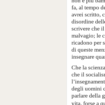
non è più bam
fa, al tempo d
avrei scritto,
disordine del
scrivere che i
malvagio; le 
ricadono per s
di queste men
insegnare quan
Che la scienza,
che il sociali
l’insegnamento
degli uomini 
parlare della 
vita,
forse a q