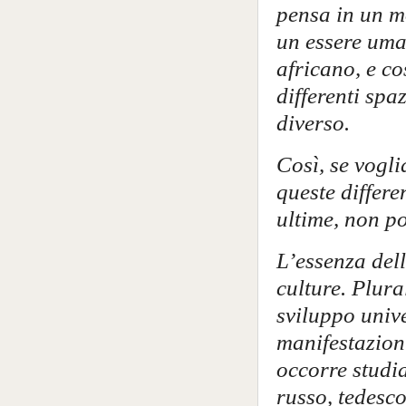
pensa in un m
un essere uman
africano, e co
differenti spa
diverso.
Così, se vogl
queste differ
ultime, non p
L’essenza dell
culture. Plura
sviluppo unive
manifestazioni
occorre studi
russo, tedesco