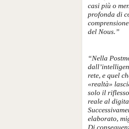
casi più o me
profonda di co
comprensione 
del Nous.”
“Nella Postmo
dall’intellige
rete, e quel 
«realtà» lasci
solo il rifles
reale al digit
Successivament
elaborato, mig
Di conseguenz