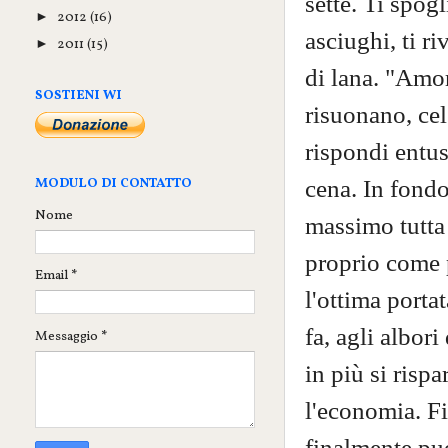
sette. Ti spogl
2012
(16)
►
asciughi, ti 
2011
(15)
►
di lana. "Amor
SOSTIENI WI
risuonano, cel
rispondi entusi
cena. In fondo 
MODULO DI CONTATTO
Nome
massimo tutta 
proprio come p
Email
*
l'ottima porta
fa, agli albori
Messaggio
*
in più si risp
l'economia. Fi
finalmente puo