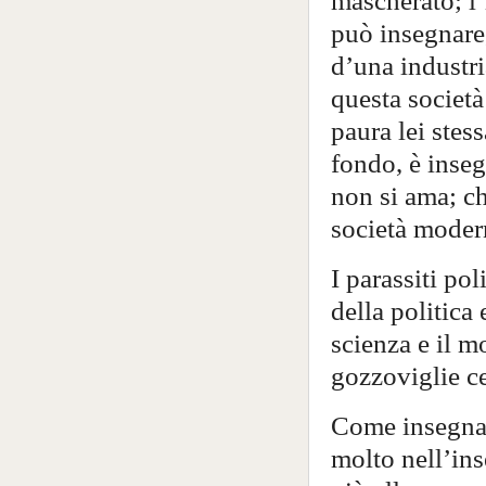
mascherato; l
può insegnare
d’una industr
questa società
paura lei stes
fondo, è inseg
non si ama; ch
società moder
I parassiti pol
della politica
scienza e il 
gozzoviglie cer
Come insegnar
molto nell’in