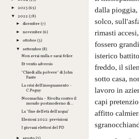
2023
(65)
dalla pioggia,
►
2022
(78)
▼
solco, sull'as
dicembre
(7)
►
rimasti accesi
novembre
(6)
►
ottobre
(3)
►
fossero grandi
settembre
(8)
▼
isterico battit
Non avrai nulla e sarai felice
Et ventis adversis
freddo, il sil
"Chiedi alla polvere" di John
sotto casa, non
Fante
La crisi dell'insegnamento -
lavoro in azie
C.Peguy
Noomachìa – Rivolta contro il
capi pretenzio
mondo postmoderno di...
affitto calmier
La "fine dell'età dell'acqua"
Elezioni 2022: previsioni
sgranocchiando
I giovani elettori del PD
agosto
(3)
►