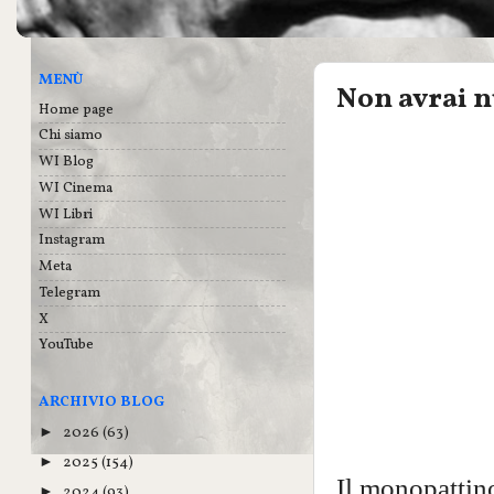
MENÙ
Non avrai nu
Home page
Chi siamo
WI Blog
WI Cinema
WI Libri
Instagram
Meta
Telegram
X
YouTube
ARCHIVIO BLOG
2026
(63)
►
2025
(154)
►
Il monopattino
2024
(93)
►