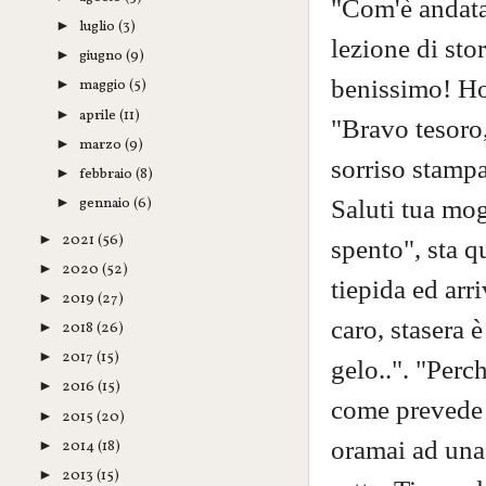
"Com'è andata
luglio
(3)
►
lezione di sto
giugno
(9)
►
benissimo! Ho 
maggio
(5)
►
aprile
(11)
►
"Bravo tesoro, 
marzo
(9)
►
sorriso stampa
febbraio
(8)
►
Saluti tua mog
gennaio
(6)
►
2021
(56)
►
spento", sta q
2020
(52)
►
tiepida ed ar
2019
(27)
►
caro, stasera è
2018
(26)
►
2017
(15)
►
gelo..". "Perc
2016
(15)
►
come prevede i
2015
(20)
►
oramai ad una 
2014
(18)
►
2013
(15)
►