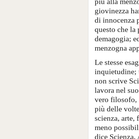
più alla menzo
giovinezza han
di innocenza p
questo che la
demagogia; ed 
menzogna appa
Le stesse esag
inquietudine; 
non scrive Sci
lavora nel suo
vero filosofo, 
più delle vol
scienza, arte,
meno possibile
dice Scienza, 