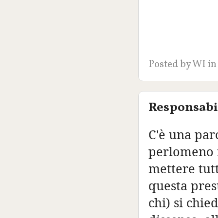
Posted by
WI
in
Responsabil
C'è una par
perlomeno ne
mettere tut
questa pres
chi) si chi