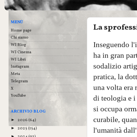
MENÙ
La sprofess
Home page
Chi siamo
Inseguendo l'i
WI Blog
WI Cinema
ha in gran par
WI Libri
sodalizio arti
Instagram
Meta
pratica, la dot
Telegram
una volta era r
X
YouTube
di teologia e 
si occupa orma
ARCHIVIO BLOG
curabile, quant
2026
(64)
►
2025
(154)
►
l'umanità dall
2024
(93)
►