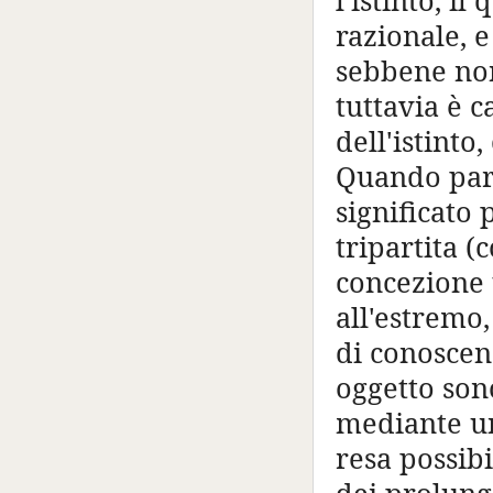
l'istinto, i
razionale, e
sebbene non 
tuttavia è c
dell'istinto
Quando parl
significato
tripartita (
concezione 
all'estremo,
di conoscenz
oggetto sono
mediante un
resa possibi