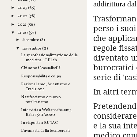
addirittura dal
2023
(65)
►
Trasformand
2022
(78)
►
2021
(56)
►
perso i suoi
2020
(52)
▼
che applican
dicembre
(8)
►
regole fiss
novembre
(11)
▼
diventato u
La sprofessionalizzazione della
medicina - I.Illich
burocratici 
Chi sono i "casualisti"?
serie di 'cas
Responsabilità e colpa
Razionalismo, Scientismo e
Tradizione
In altri ter
Nazifascismo e nuovo
totalitarismo
Pretendendo
Intervista a Weltanschauung
considerare
Italia 15/11/2020
In risposta a BUTAC
e la sua int
L'avanzata della tecnocrazia
medico cont