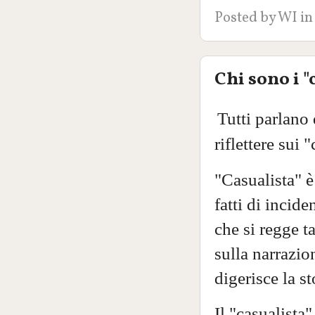
Posted by
WI
in
Chi sono i "
Tutti parlano 
riflettere sui 
"Casualista" è 
fatti di incid
che si regge t
sulla narrazion
digerisce la st
Il "casualista