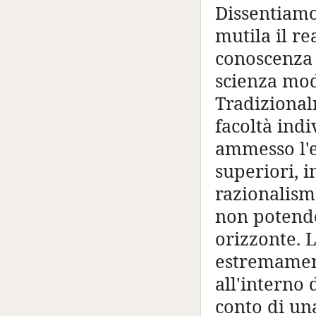
Dissentiamo
mutila il re
conoscenza 
scienza mod
Tradizional
facoltà ind
ammesso l'e
superiori, i
razionalism
non potendo
orizzonte. 
estremament
all'interno
conto di una