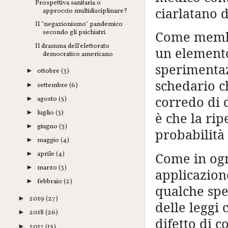
Prospettiva sanitaria o
ciarlatano d
approccio multidisciplinare?
Il "negazionismo" pandemico
secondo gli psichiatri
Come membro
Il dramma dell'elettorato
un elemento
democratico americano
sperimentaz
ottobre
(3)
►
schedario ch
settembre
(6)
►
corredo di d
agosto
(5)
►
luglio
(3)
►
è che la ri
giugno
(3)
►
probabilità 
maggio
(4)
►
aprile
(4)
►
Come in ogn
marzo
(3)
►
applicazione
febbraio
(2)
►
qualche spe
2019
(27)
►
delle leggi 
2018
(26)
►
difetto di 
2017
(15)
►