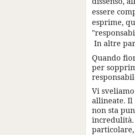
dissenso, al
essere comp
esprime, q
"responsabi
In altre pa
Quando fiori
per sopprime
responsabile
Vi sveliamo
allineate. I
non sta pun
incredulità.
particolare