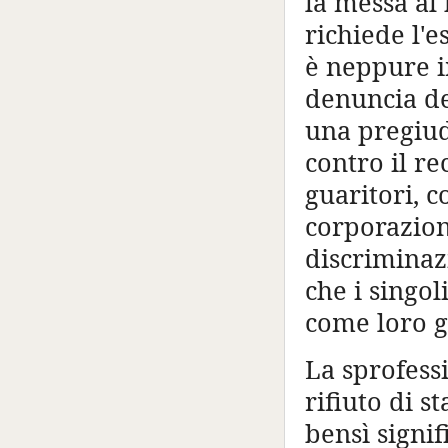
la messa al
richiede l'
è neppure in
denuncia de
una pregiudi
contro il r
guaritori, c
corporazione
discriminaz
che i singo
come loro g
La sprofess
rifiuto di s
bensì signif