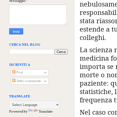
Messaggio
*
nebulosamen
responsabili
stata riasso
estende a tut
colleghi.
CERCA NEL BLOG
La scienza m
medicina fo
importa se 
ISCRIVITI A
Post
morte o non
Tutti i commenti
paziente: q
statistiche
TRANSLATE
frequenza tut
Nel caso co
Powered by
Translate