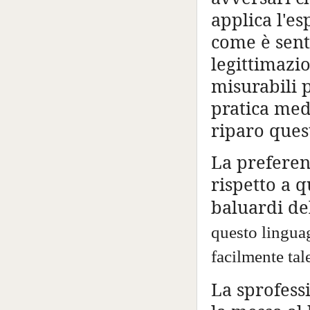
applica l'e
come è sent
legittimazi
misurabili p
pratica med
riparo quest
La preferenz
rispetto a q
baluardi de
questo linguag
facilmente tal
La sprofess