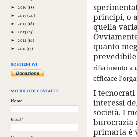
sperimentat
2016
(15)
►
principi, o
2015
(20)
►
2014
(18)
►
quella varia
2013
(15)
►
Ovviamente,
2012
(16)
►
quanto megl
2011
(15)
►
prevedibile 
SOSTIENI WI
riferimento a 
efficace l'org
I tecnocrat
MODULO DI CONTATTO
interessi de
Nome
società. I 
Email
*
burocrazia a
primaria è v