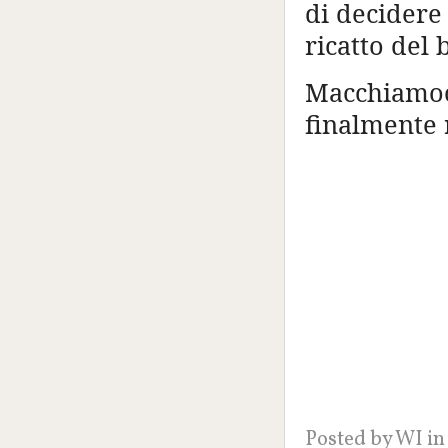
di decidere 
ricatto de
Macchiamoc
finalmente 
Posted by
WI
in