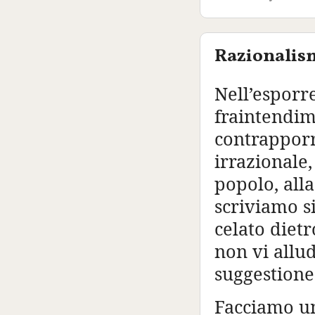
Razionalism
Nell’esporr
fraintendim
contrapporr
irrazionale,
popolo, alla
scriviamo si
celato diet
non vi all
suggestione
Facciamo un