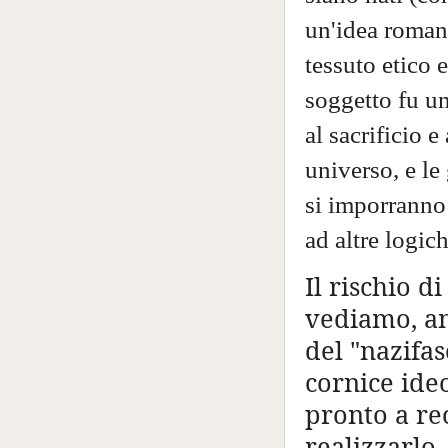
un'idea romant
tessuto etico 
soggetto fu u
al sacrificio e
universo, e le
si imporranno 
ad altre logich
Il rischio d
vediamo, an
del "nazifa
cornice ide
pronto a rec
realizzarlo.