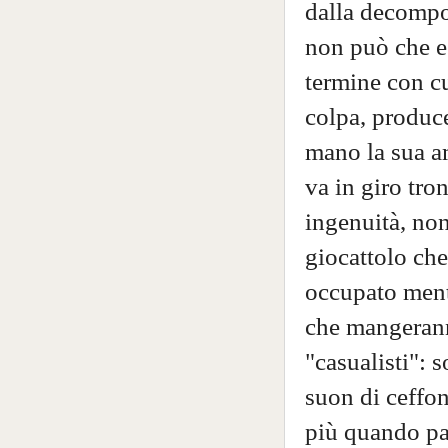
dalla decompos
non può che es
termine con cu
colpa, produc
mano la sua am
va in giro tro
ingenuità, no
giocattolo che
occupato mentr
che mangerann
"casualisti": s
suon di ceffon
più quando pa