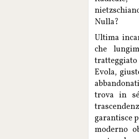
nietzschian
Nulla?
Ultima inca
che lungim
tratteggiato
Evola, giust
abbandonati 
trova in s
trascendenza
garantisce pe
moderno ob