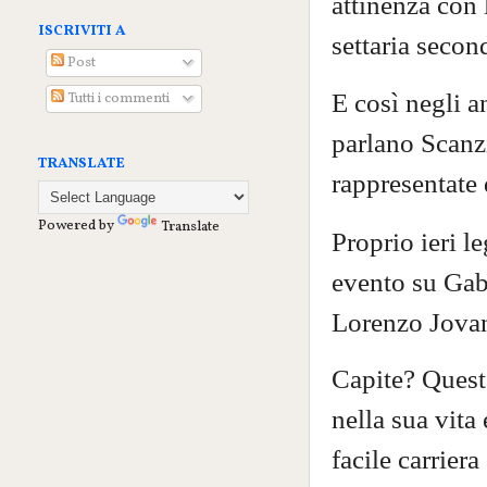
attinenza con 
ISCRIVITI A
settaria seco
Post
E così negli a
Tutti i commenti
parlano Scanzi
TRANSLATE
rappresentate d
Powered by
Translate
Proprio ieri l
evento su Gabe
Lorenzo Jovan
Capite? Quest
nella sua vita
facile carriera