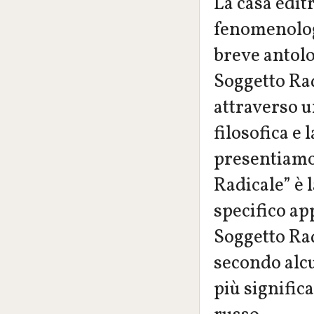
La casa edit
fenomenologi
breve antolo
Soggetto Rad
attraverso un
filosofica e 
presentiamo
Radicale” è 
specifico app
Soggetto Rad
secondo alcun
più signific