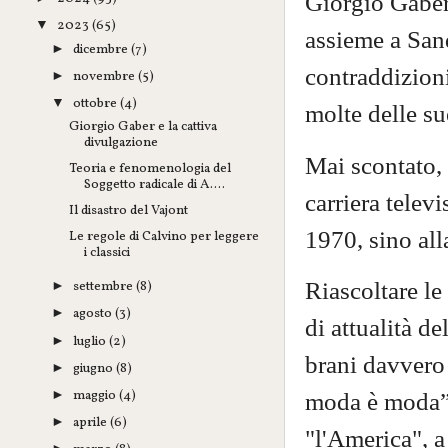
Giorgio Gaber 
2023
(65)
▼
assieme a Sand
dicembre
(7)
►
contraddizioni
novembre
(5)
►
ottobre
(4)
▼
molte delle su
Giorgio Gaber e la cattiva
divulgazione
Mai scontato,
Teoria e fenomenologia del
Soggetto radicale di A....
carriera televi
Il disastro del Vajont
1970, sino all
Le regole di Calvino per leggere
i classici
Riascoltare le
settembre
(8)
►
agosto
(3)
►
di attualità d
luglio
(2)
►
brani davvero
giugno
(8)
►
maggio
(4)
►
moda è moda”,
aprile
(6)
►
"l'America",
a