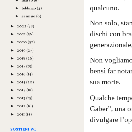
marzo
(8)
►
qualcuno.
febbraio
(4)
►
gennaio
(6)
►
Non solo, sta
2022
(78)
►
dischi con bra
2021
(56)
►
2020
(52)
►
generazionale,
2019
(27)
►
2018
(26)
Non vogliamo p
►
2017
(15)
►
bensì far nota
2016
(15)
►
sua morte.
2015
(20)
►
2014
(18)
►
Qualche tempo
2013
(15)
►
2012
(16)
►
Gaber”, una o
2011
(15)
►
divulgare l’op
SOSTIENI WI