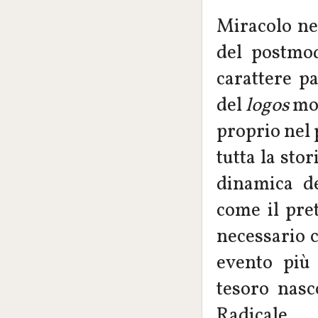
Miracolo ne
del postmo
carattere p
del
logos
mod
proprio nel 
tutta la sto
dinamica de
come il pre
necessario c
evento più
tesoro nasc
Radicale,