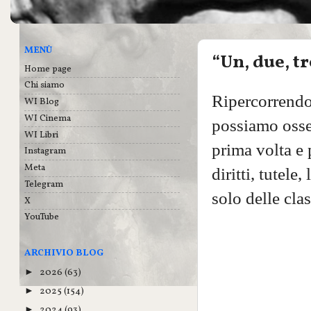
MENÙ
“Un, due, tre
Home page
Chi siamo
Ripercorrendo 
WI Blog
WI Cinema
possiamo osser
WI Libri
prima volta e 
Instagram
Meta
diritti, tutel
Telegram
solo delle cla
X
YouTube
ARCHIVIO BLOG
2026
(63)
►
2025
(154)
►
2024
(93)
►