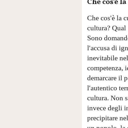
Che cos'è la
Che cos'è la c
cultura? Qual è
Sono domande 
l'accusa di ig
inevitabile nel
competenza, id
demarcare il 
l'autentico te
cultura. Non s
invece degli in
precipitare ne
un popolo, la 