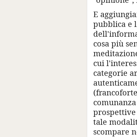
E aggiungia
pubblica e 
dell'inform
cosa più sen
meditazione 
cui l'intere
categorie a
autenticame
(francoforte
comunanza d
prospettive 
tale modalit
scompare ne