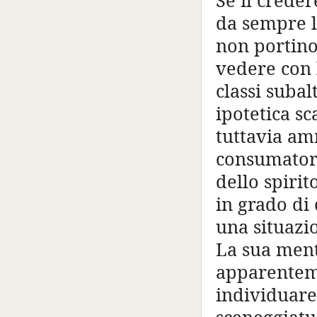
Se il crede
da sempre l
non portino
vedere con l
classi subal
ipotetica sc
tuttavia amm
consumatore
dello spirit
in grado di
una situazi
La sua ment
apparenteme
individuare