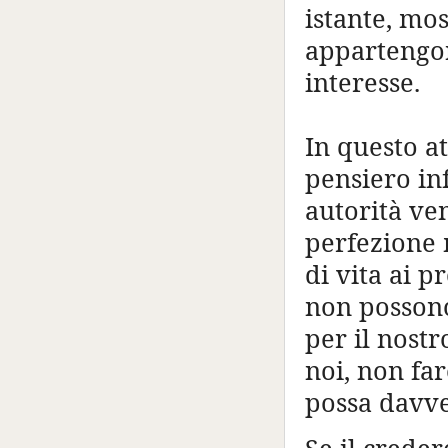
istante, mos
appartengon
interesse.
In questo a
pensiero inf
autorità ven
perfezione 
di vita ai 
non possono
per il nostr
noi, non fa
possa davve