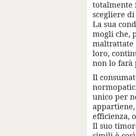
totalmente f
scegliere d
La sua cond
mogli che, 
maltrattate
loro, conti
non lo farà
Il consumat
normopatica
unico per n
appartiene, 
efficienza, 
Il suo timor
simili è cos