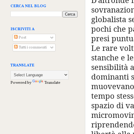
CERCA NEL BLOG
sovranaziona
globalista 
pochi che p
ISCRIVITI A
presi puntu
Post
Le rare vol
Tutti i commenti
stanche e l
sensibilità 
TRANSLATE
dominanti si
Powered by
Translate
muovevano 
tempo stess
spazio di va
micromovime
riprendendos
libertà alla 