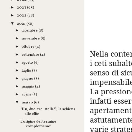
2023
(65)
►
2022
(78)
►
2021
(56)
▼
dicembre
(8)
►
novembre
(5)
►
ottobre
(4)
►
Nella conte
settembre
(4)
►
i ceti suba
agosto
(5)
►
senso di si
luglio
(3)
►
giugno
(5)
►
impensabile
maggio
(4)
►
La pression
aprile
(3)
►
infatti esse
marzo
(6)
▼
apertamente
“Un, due, tre, stella!”, la schiena
alle élite
astutamente
L'origine del termine
"complottismo"
varie strate