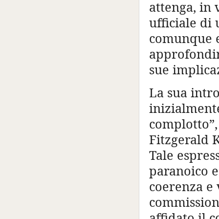
attenga, in
ufficiale d
comunque e
approfondir
sue implicaz
La sua intro
inizialmente
complotto”, 
Fitzgerald 
Tale espres
paranoico e
coerenza e v
commissione
affidato il 