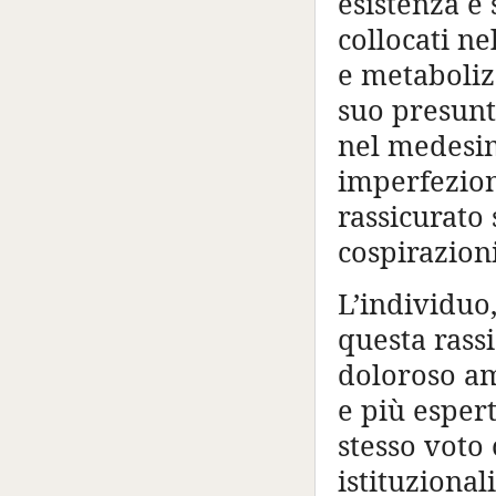
esistenza è
collocati ne
e metaboliz
suo presunt
nel medesi
imperfezion
rassicurato 
cospirazioni
L’individuo
questa rass
doloroso am
e più esper
stesso voto
istituzional