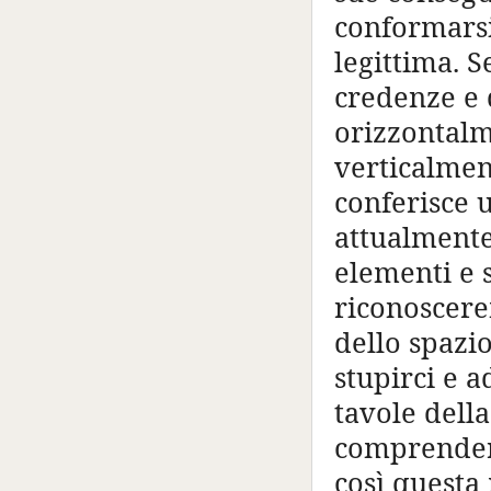
conformarsi
legittima. S
credenze e d
orizzontalm
verticalmen
conferisce 
attualmente
elementi e 
riconoscerem
dello spazi
stupirci e a
tavole dell
comprendern
così questa