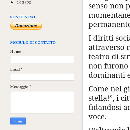
2011
(15)
►
senso non p
momentaneo 
SOSTIENI WI
permanente 
I diritti soc
MODULO DI CONTATTO
attraverso 
Nome
teatro di st
non furono 
Email
*
dominanti e 
Come nel gi
Messaggio
*
stella!”, i c
fidandosi a
voce.
D’altronde l