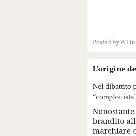
Posted by
WI
in
L'origine d
Nel dibattito 
“complottista”
Nonostante
brandito al
marchiare d