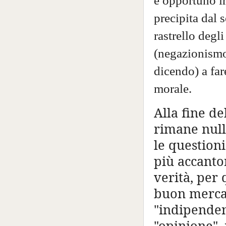
è opportuno ir
precipita dal 
rastrello degli
(negazionismo
dicendo) a far
morale.
Alla fine de
rimane nulla
le questioni
più accanto
verità, per 
buon mercat
"indipendent
"opinione",