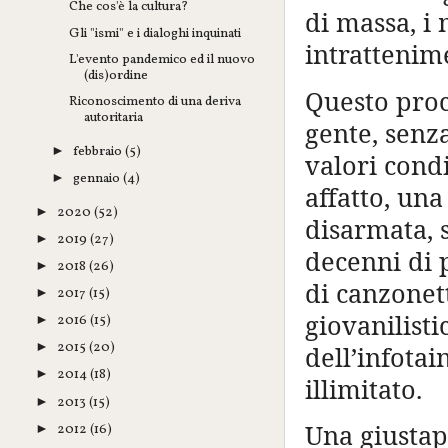
Che cos'è la cultura?
di massa, i
Gli "ismi" e i dialoghi inquinati
intrattenim
L'evento pandemico ed il nuovo
(dis)ordine
Questo proc
Riconoscimento di una deriva
autoritaria
gente, senza
febbraio
(5)
►
valori cond
gennaio
(4)
►
affatto, un
2020
(52)
►
disarmata, 
2019
(27)
►
decenni di 
2018
(26)
►
di canzonet
2017
(15)
►
giovanilist
2016
(15)
►
2015
(20)
►
dell’infota
2014
(18)
►
illimitato.
2013
(15)
►
Una giustap
2012
(16)
►