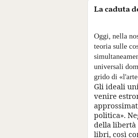
La caduta d
Oggi, nella nos
teoria sulle co
simultaneament
universali dom
grido di «l'arte
Gli ideali u
venire estro
approssimati
politica». Ne
della libert
libri, così c