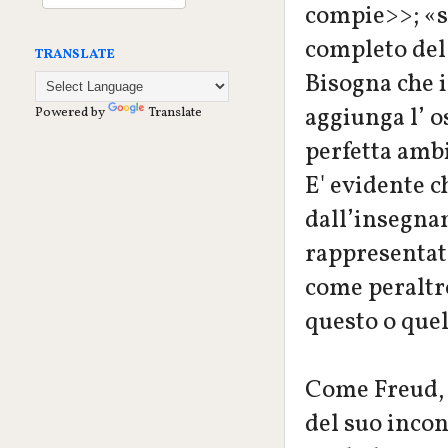
compie>>; «se
completo del
TRANSLATE
Bisogna che 
aggiunga l’ o
Powered by
Translate
perfetta ambi
E' evidente c
dall’insegnam
rappresentata
come peraltro
questo o quel
Come Freud, 
del suo incon