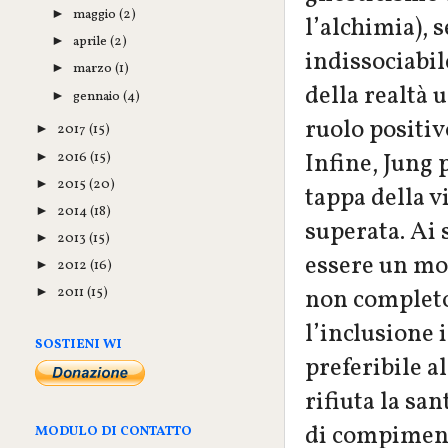
maggio
(2)
►
l’alchimia), 
aprile
(2)
►
indissociabil
marzo
(1)
►
della realtà 
gennaio
(4)
►
ruolo positiv
2017
(15)
►
Infine, Jung
2016
(15)
►
2015
(20)
►
tappa della v
2014
(18)
►
superata. Ai s
2013
(15)
►
essere un mod
2012
(16)
►
non completo.
2011
(15)
►
l’inclusione 
SOSTIENI WI
preferibile al
rifiuta la sa
di compiment
MODULO DI CONTATTO