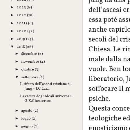
Jung ha una 
2023
(65)
dell’ascesi c
►
2022
(78)
►
essa poté ass
2021
(56)
►
anche capirlo
2020
(52)
►
secoli del cr
2019
(27)
►
2018
(26)
Chiesa. Le ri
▼
dicembre
(2)
►
male dalla na
novembre
(4)
►
vuole. Ben lo
ottobre
(3)
►
liberatorio, J
settembre
(2)
▼
Il rifiuto dell’ascesi cristiana di
soffocare il m
Jung - J.C.Lar...
La caduta degli ideali universali –
psiche.
G.K.Chesterton
Questa concez
agosto
(2)
►
teologiche ed 
luglio
(2)
►
gnosticismo e
giugno
(2)
►