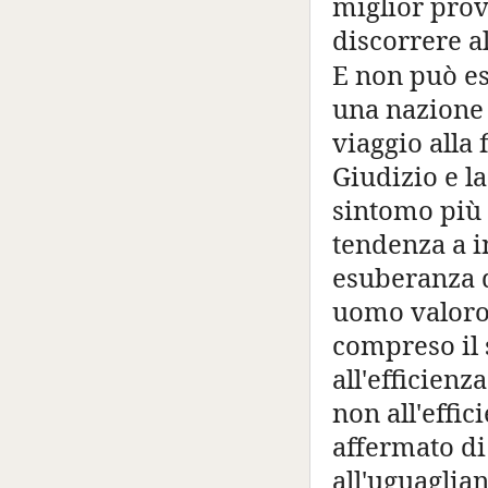
miglior prov
discorrere a
E non può es
una nazione 
viaggio alla
Giudizio e 
sintomo più 
tendenza a in
esuberanza d
uomo valoro
compreso il 
all'efficien
non all'effi
affermato di 
all'uguaglian