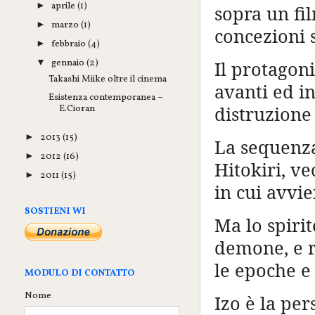
aprile
(1)
►
sopra un fil
marzo
(1)
►
concezioni 
febbraio
(4)
►
gennaio
(2)
Il protagon
▼
Takashi Miike oltre il cinema
avanti ed i
Esistenza contemporanea –
distruzione
E.Cioran
2013
(15)
►
La sequenza 
2012
(16)
►
Hitokiri, ve
2011
(15)
►
in cui avvie
SOSTIENI WI
Ma lo spirit
demone, e r
le epoche e
MODULO DI CONTATTO
Nome
Izo è la per