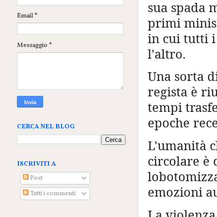
sua spada mi
Email
*
primi minist
in cui tutt
Messaggio
*
l'altro.
Una sorta di
regista è ri
tempi trasfe
epoche recen
CERCA NEL BLOG
L'umanità c
circolare è 
ISCRIVITI A
lobotomizza
Post
emozioni au
Tutti i commenti
La violenza