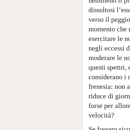
nemmeno il più
dissoltosi l’es
verso il peggio
momento che nu
esercitare le n
negli eccessi d
moderare le nos
questi spettri,
considerano i 
frenesia: non 
riduce di giorn
forse per allon
velocità?
Se fossero sicu