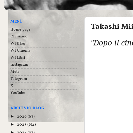
MENÙ
Takashi Mii
Home page
Chi siamo
"Dopo il cin
WI Blog
WI Cinema
WI Libri
Instagram
Meta
Telegram
X
YouTube
ARCHIVIO BLOG
2026
(63)
►
2025
(154)
►
2024
(93)
►