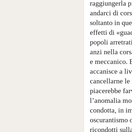
raggiungerla p
andarci di cors
soltanto in qu
effetti di «gu
popoli arretrat
anzi nella cors
e meccanico. E 
accanisce a li
cancellarne le 
piacerebbe far
l’anomalia mon
condotta, in im
oscurantismo o
ricondotti sulla