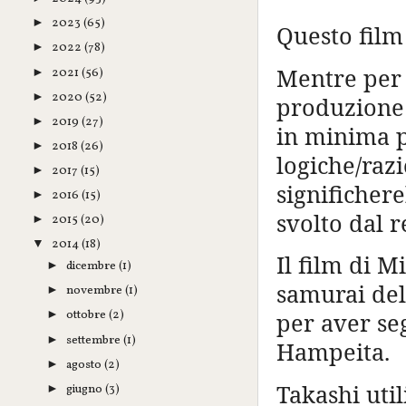
2023
(65)
►
Questo film
2022
(78)
►
Mentre per l
2021
(56)
►
2020
(52)
►
produzione 
2019
(27)
►
in minima p
2018
(26)
►
logiche/raz
2017
(15)
►
significher
2016
(15)
►
svolto dal r
2015
(20)
►
2014
(18)
▼
Il film di M
dicembre
(1)
►
samurai del
novembre
(1)
►
ottobre
(2)
per aver seg
►
settembre
(1)
►
Hampeita.
agosto
(2)
►
Takashi util
giugno
(3)
►