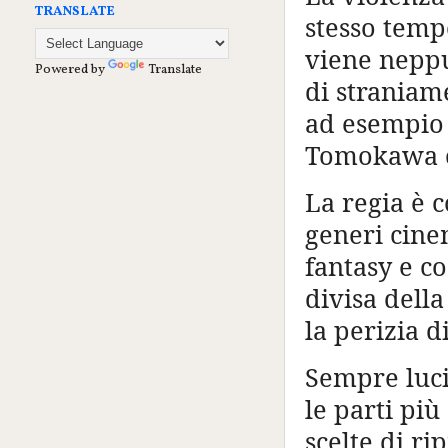
TRANSLATE
stesso temp
viene neppu
Powered by
Translate
di straniam
ad esempio 
Tomokawa c
La regia è c
generi cinem
fantasy e c
divisa dell
la perizia d
Sempre luci
le parti più
scelte di ri