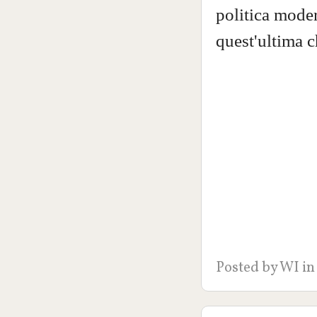
politica moder
quest'ultima c
Posted by
WI
in