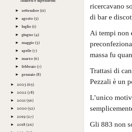
Indifesi e dipendenti
ricercavano so
settembre
(11)
►
di bar e disco
agosto
(5)
►
luglio
(1)
►
Ai tempi non 
giugno
(4)
►
preconfezionat
maggio
(3)
►
aprile
(7)
►
massa fu quan
marzo
(6)
►
febbraio
(7)
►
Trattasi di ca
gennaio
(8)
►
Pezzali è un p
2023
(65)
►
2022
(78)
►
L’unico motivo
2021
(56)
►
semplicemente
2020
(52)
►
2019
(27)
►
Gli 883 non so
2018
(26)
►