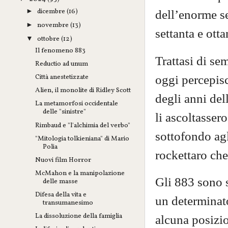
dicembre
(16)
dell’enorme se
►
novembre
(13)
►
settanta e otta
ottobre
(12)
▼
Il fenomeno 883
Trattasi di se
Reductio ad unum
oggi percepisc
Città anestetizzate
Alien, il monolite di Ridley Scott
degli anni del
La metamorfosi occidentale
delle "sinistre"
li ascoltasse
Rimbaud e "l'alchimia del verbo"
sottofondo agl
"Mitologia tolkieniana" di Mario
Polia
rockettaro che
Nuovi film Horror
McMahon e la manipolazione
Gli 883 sono s
delle masse
Difesa della vita e
un determinato
transumanesimo
La dissoluzione della famiglia
alcuna posizio