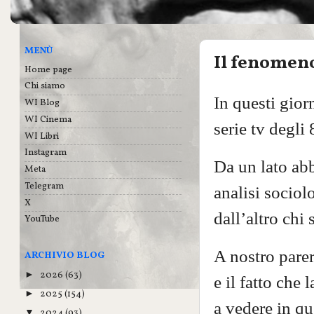
MENÙ
Il fenomen
Home page
Chi siamo
In questi giorn
WI Blog
WI Cinema
serie tv degli 
WI Libri
Instagram
Da un lato ab
Meta
Telegram
analisi sociolo
X
dall’altro ch
YouTube
A nostro parer
ARCHIVIO BLOG
2026
(63)
►
e il fatto che 
2025
(154)
►
a vedere in qu
2024
(93)
▼