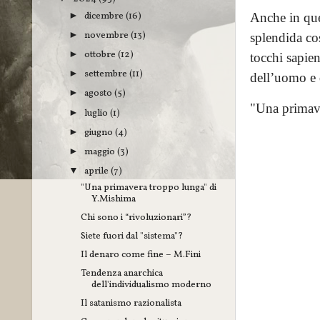
dicembre
(16)
►
Anche in ques
novembre
(13)
►
splendida cos
ottobre
(12)
►
tocchi sapien
settembre
(11)
►
dell’uomo e 
agosto
(5)
►
"Una primave
luglio
(1)
►
giugno
(4)
►
maggio
(3)
►
aprile
(7)
▼
"Una primavera troppo lunga" di
Y.Mishima
Chi sono i “rivoluzionari”?
Siete fuori dal "sistema"?
Il denaro come fine – M.Fini
Tendenza anarchica
dell'individualismo moderno
Il satanismo razionalista