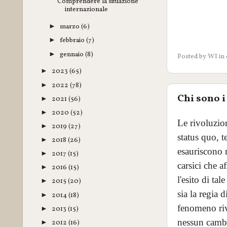
Comprendere la situazione
internazionale
marzo
(6)
►
febbraio
(7)
►
gennaio
(8)
►
Posted by
WI
in
2023
(65)
►
2022
(78)
►
Chi sono i
2021
(56)
►
2020
(52)
►
Le rivoluzion
2019
(27)
►
status quo, t
2018
(26)
►
esauriscono n
2017
(15)
►
carsici che a
2016
(15)
►
l'esito di ta
2015
(20)
►
sia la regia 
2014
(18)
►
fenomeno riv
2013
(15)
►
nessun cambia
2012
(16)
►