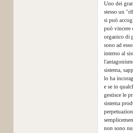
Uno dei grand
stesso un "ri
si può accogl
può vincere 
organico di p
sono ad esso 
interno al si
l'antagonismo
sistema, sapp
lo ha incorag
e se in qual
gestisce le p
sistema produ
perpetuazione
semplicemente
non sono nul