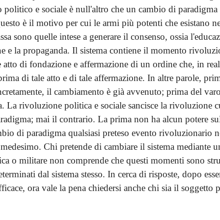
politico e sociale è null'altro che un cambio di paradigma 
esto è il motivo per cui le armi più potenti che esistano ne
ssa sono quelle intese a generare il consenso, ossia l'educa
ne e la propaganda. Il sistema contiene il momento rivoluzi
atto di fondazione e affermazione di un ordine che, in realt
rima di tale atto e di tale affermazione. In altre parole, pri
ncretamente, il cambiamento è già avvenuto; prima del varo,
ta. La rivoluzione politica e sociale sancisce la rivoluzione cu
radigma; mai il contrario. La prima non ha alcun potere su
bio di paradigma qualsiasi preteso evento rivoluzionario n
l medesimo. Chi pretende di cambiare il sistema mediante u
itica o militare non comprende che questi momenti sono stru
eterminati dal sistema stesso. In cerca di risposte, dopo esse
fficace, ora vale la pena chiedersi anche chi sia il soggetto p