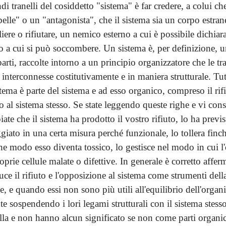
i tranelli del cosiddetto "sistema" è far credere, a colui ch
belle" o un "antagonista", che il sistema sia un corpo estra
iere o rifiutare, un nemico esterno a cui è possibile dichiara
o a cui si può soccombere. Un sistema è, per definizione, 
arti, raccolte intorno a un principio organizzatore che le tr
interconnesse costitutivamente e in maniera strutturale. Tut
stema è parte del sistema e ad esso organico, compreso il rif
 al sistema stesso. Se state leggendo queste righe e vi cons
iate che il sistema ha prodotto il vostro rifiuto, lo ha previs
giato in una certa misura perché funzionale, lo tollera finc
che modo esso diventa tossico, lo gestisce nel modo in cui 
roprie cellule malate o difettive. In generale è corretto affer
ce il rifiuto e l'opposizione al sistema come strumenti dell
, e quando essi non sono più utili all'equilibrio dell'organ
 sospendendo i lori legami strutturali con il sistema stesso
la e non hanno alcun significato se non come parti organich