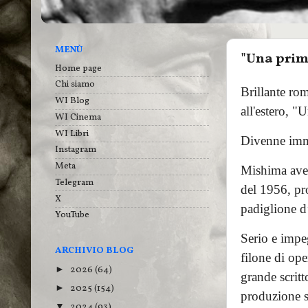
MENÙ
"Una prim
Home page
Chi siamo
Brillante ro
WI Blog
all'estero, 
WI Cinema
WI Libri
Divenne imme
Instagram
Meta
Mishima avev
Telegram
del 1956, pro
X
padiglione d’
YouTube
Serio e impeg
ARCHIVIO BLOG
filone di op
2026
(64)
►
grande scritt
2025
(154)
►
produzione se
2024
(93)
▼