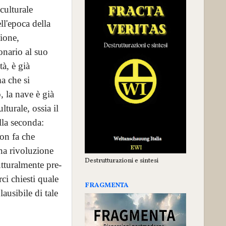
culturale
ll'epoca della
zione,
onario al suo
à, è già
ma che si
 la nave è già
lturale, ossia il
lla seconda:
on fa che
na rivoluzione
Destrutturazioni e sintesi
tturalmente pre-
rci chiesti quale
FRAGMENTA
lausibile di tale