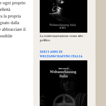
e ogni proprio
lleità
ra la propria
gnato dalla
 abbracciare il
ossibile
La contronarrazione come atto
politico
DIECI ANNI DI
WELTANSCHAUUNG ITALIA