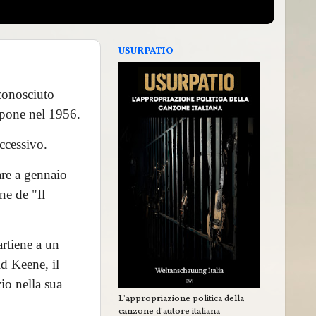
USURPATIO
sconosciuto
ppone nel 1956.
ccessivo.
are a gennaio
ne de "Il
artiene a un
ld Keene, il
io nella sua
L'appropriazione politica della
canzone d'autore italiana