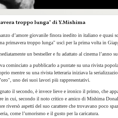
avera troppo lunga" di Y.Mishima
manzo d’amore giovanile finora inedito in italiano e quasi 
"Una primavera troppo lunga" uscì per la prima volta in Gia
diatamente un bestseller e fu adattato al cinema l’anno su
a cominciato a pubblicarlo a puntate su una rivista popol
prio mentre su una rivista letteraria iniziava la serializzazio
oro", uno dei suoi lavori più rappresentativi.
nato il secondo, è invece lieve e ironico il primo, che app
ere in cui, secondo il noto critico e amico di Mishima Dona
ore riversò aspetti del suo carattere che trovavano poco spaz
ria, come l’umorismo e il gusto per la caricatura.