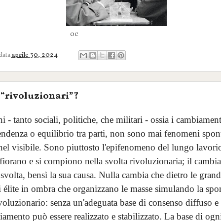
OC
 data
aprile 30, 2024
 “rivoluzionari”?
i - tanto sociali, politiche, che militari - ossia i cambiament
endenza o equilibrio tra parti, non sono mai fenomeni spont
el visibile. Sono piuttosto l'epifenomeno del lungo lavorio
ffiorano e si compiono nella svolta rivoluzionaria; il camb
le svolta, bensì la sua causa. Nulla cambia che dietro le grand
di élite in ombra che organizzano le masse simulando la spo
oluzionario: senza un'adeguata base di consenso diffuso e 
mento può essere realizzato e stabilizzato. La base di ogni