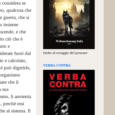
e considera se
neo, qualcosa che
r guerra, che si
un insieme
ascende, e che
to ciò che è
iuto e
Invito al coraggio del pensare
iderate fuori dal
to e calcolato,
VERBA CONTRA
hé può digerirlo,
l'organismo
mare che il
a sua
ismo, li annienta
, perchè essi
e al sistema. Il