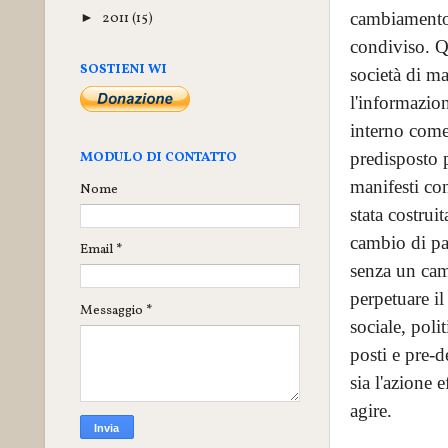
cambiamento 
2011
(15)
►
condiviso. Qu
SOSTIENI WI
società di ma
l'informazio
interno come 
predisposto p
MODULO DI CONTATTO
manifesti co
Nome
stata costrui
cambio di pa
Email
*
senza un cam
perpetuare i
Messaggio
*
sociale, pol
posti e pre-d
sia l'azione e
agire.