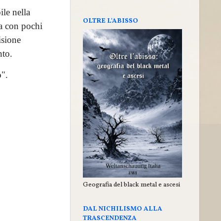
ile nella
OLTRE L'ABISSO
sa con pochi
isione
nto.
o".
Geografia del black metal e ascesi
DAL NICHILISMO ALLA
TRASCENDENZA