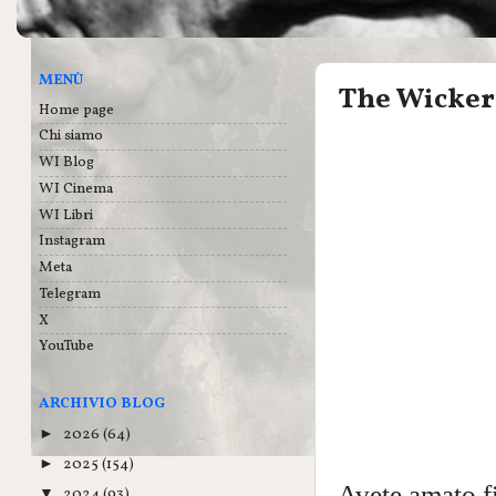
MENÙ
The Wicker
Home page
Chi siamo
WI Blog
WI Cinema
WI Libri
Instagram
Meta
Telegram
X
YouTube
ARCHIVIO BLOG
2026
(64)
►
2025
(154)
►
Avete amato f
2024
(93)
▼