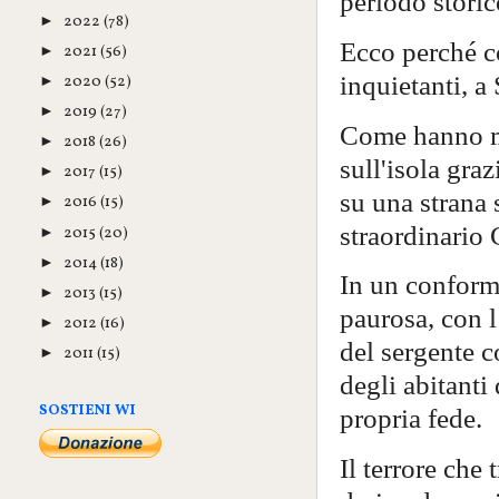
periodo storico
2022
(78)
►
Ecco perché c
2021
(56)
►
inquietanti, 
2020
(52)
►
2019
(27)
►
Come hanno mo
2018
(26)
►
sull'isola gra
2017
(15)
►
su una strana 
2016
(15)
►
straordinario 
2015
(20)
►
2014
(18)
►
In un conformi
2013
(15)
►
paurosa, con l
2012
(16)
►
del sergente c
2011
(15)
►
degli abitanti 
SOSTIENI WI
propria fede.
Il terrore che 