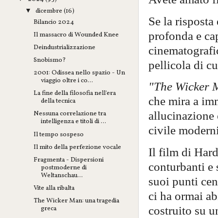
dicembre
(16)
▼
Se la risposta
Bilancio 2024
profonda e cap
Il massacro di Wounded Knee
Deindustrializzazione
cinematografic
Snobismo?
pellicola di c
2001: Odissea nello spazio - Un
viaggio oltre i co...
"The Wicker 
La fine della filosofia nell'era
che mira a im
della tecnica
allucinazione 
Nessuna correlazione tra
intelligenza e titoli di ...
civile moderni
Il tempo sospeso
Il mito della perfezione vocale
Il film di Har
Fragmenta - Dispersioni
conturbanti e 
postmoderne di
Weltanschau...
suoi punti cen
Vite alla ribalta
ci ha ormai ab
The Wicker Man: una tragedia
costruito su 
greca