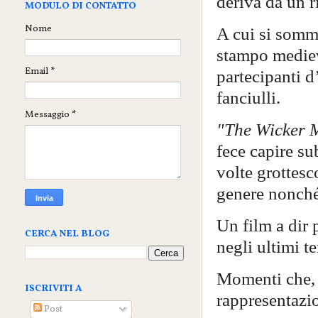
deriva da un r
MODULO DI CONTATTO
Nome
A cui si somm
stampo medieva
Email
*
partecipanti d
fanciulli.
Messaggio
*
"The Wicker 
fece capire su
volte grottesco
genere nonché 
Un film a dir 
CERCA NEL BLOG
negli ultimi te
Momenti che, n
ISCRIVITI A
rappresentazio
Post