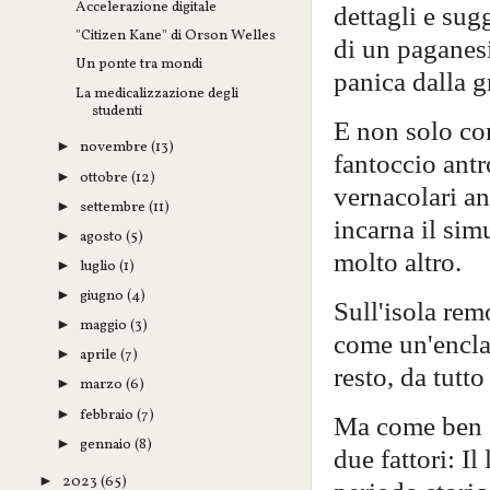
Accelerazione digitale
dettagli e sug
"Citizen Kane" di Orson Welles
di un paganes
Un ponte tra mondi
panica dalla 
La medicalizzazione degli
studenti
E non solo con
novembre
(13)
►
fantoccio antr
ottobre
(12)
►
vernacolari a
settembre
(11)
►
incarna il sim
agosto
(5)
►
molto altro.
luglio
(1)
►
giugno
(4)
►
Sull'isola rem
maggio
(3)
►
come un'encla
aprile
(7)
►
resto, da tutt
marzo
(6)
►
febbraio
(7)
►
Ma come ben sa
gennaio
(8)
►
due fattori: I
2023
(65)
►