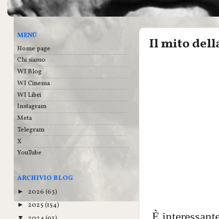
MENÙ
Il mito del
Home page
Chi siamo
WI Blog
WI Cinema
WI Libri
Instagram
Meta
Telegram
X
YouTube
ARCHIVIO BLOG
2026
(63)
►
2025
(154)
►
È interessant
2024
(93)
▼