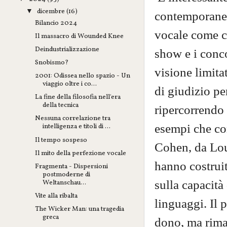
dicembre
(16)
▼
contemporaneo,
Bilancio 2024
vocale come cri
Il massacro di Wounded Knee
Deindustrializzazione
show e i conco
Snobismo?
visione limita
2001: Odissea nello spazio - Un
viaggio oltre i co...
di giudizio pe
La fine della filosofia nell'era
della tecnica
ripercorrendo 
Nessuna correlazione tra
esempi che co
intelligenza e titoli di ...
Il tempo sospeso
Cohen, da Lou
Il mito della perfezione vocale
hanno costruit
Fragmenta - Dispersioni
postmoderne di
sulla capacità
Weltanschau...
Vite alla ribalta
linguaggi. Il 
The Wicker Man: una tragedia
greca
dono, ma rima