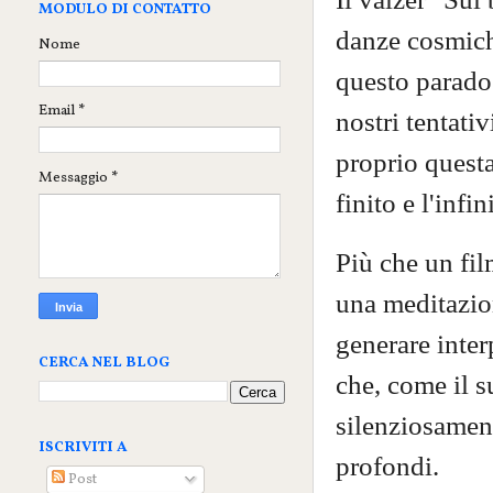
MODULO DI CONTATTO
danze cosmiche
Nome
questo parados
Email
*
nostri tentati
proprio questa 
Messaggio
*
finito e l'inf
Più che un fil
una meditazio
generare inter
CERCA NEL BLOG
che, come il s
silenziosament
ISCRIVITI A
profondi.
Post