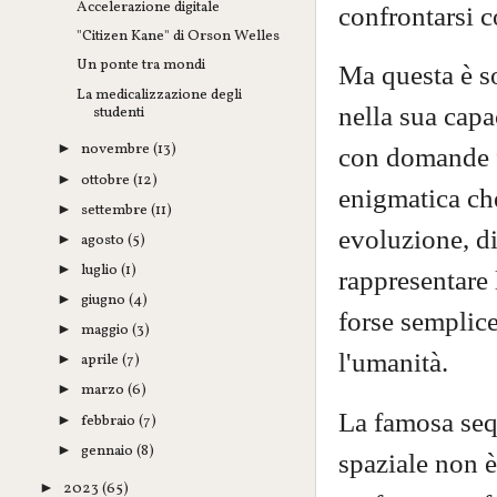
Accelerazione digitale
confrontarsi c
"Citizen Kane" di Orson Welles
Un ponte tra mondi
Ma questa è so
La medicalizzazione degli
nella sua capa
studenti
novembre
(13)
►
con domande f
ottobre
(12)
►
enigmatica che
settembre
(11)
►
evoluzione, d
agosto
(5)
►
luglio
(1)
►
rappresentare 
giugno
(4)
►
forse semplic
maggio
(3)
►
l'umanità.
aprile
(7)
►
marzo
(6)
►
La famosa sequ
febbraio
(7)
►
gennaio
(8)
►
spaziale non è
2023
(65)
►