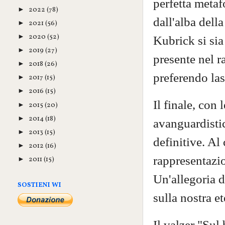
perfetta metaf
2022
(78)
►
dall'alba della
2021
(56)
►
2020
(52)
►
Kubrick si sia
2019
(27)
►
presente nel r
2018
(26)
►
preferendo lasc
2017
(15)
►
2016
(15)
►
Il finale, con
2015
(20)
►
2014
(18)
►
avanguardistic
2013
(15)
►
definitive. Al
2012
(16)
►
rappresentazio
2011
(15)
►
Un'allegoria 
SOSTIENI WI
sulla nostra et
Il valzer "Sul