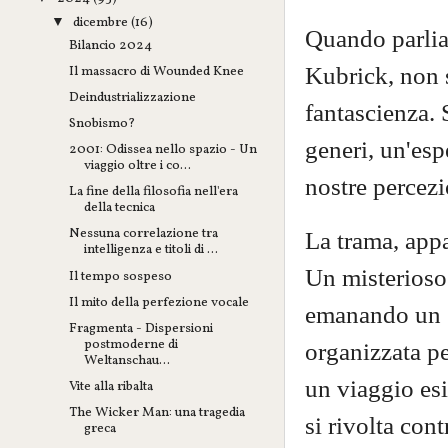
dicembre
(16)
▼
Quando parlia
Bilancio 2024
Kubrick, non 
Il massacro di Wounded Knee
Deindustrializzazione
fantascienza. 
Snobismo?
generi, un'esp
2001: Odissea nello spazio - Un
viaggio oltre i co...
nostre percezi
La fine della filosofia nell'era
della tecnica
Nessuna correlazione tra
La trama, appa
intelligenza e titoli di ...
Un misterioso
Il tempo sospeso
Il mito della perfezione vocale
emanando un s
Fragmenta - Dispersioni
postmoderne di
organizzata pe
Weltanschau...
un viaggio es
Vite alla ribalta
The Wicker Man: una tragedia
si rivolta con
greca