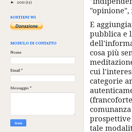
"indipendent
2011
(15)
►
"opinione",
SOSTIENI WI
E aggiungia
pubblica e 
dell'inform
MODULO DI CONTATTO
cosa più sen
Nome
meditazione 
cui l'intere
Email
*
categorie a
autenticame
Messaggio
*
(francoforte
comunanza d
prospettive 
tale modalit