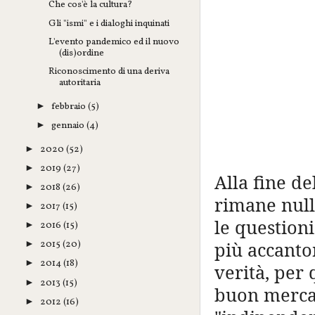
Che cos'è la cultura?
Gli "ismi" e i dialoghi inquinati
L'evento pandemico ed il nuovo
(dis)ordine
Riconoscimento di una deriva
autoritaria
febbraio
(5)
►
gennaio
(4)
►
2020
(52)
►
2019
(27)
►
Alla fine de
2018
(26)
►
rimane nulla
2017
(15)
►
le questioni
2016
(15)
►
più accanto
2015
(20)
►
2014
(18)
►
verità, per 
2013
(15)
►
buon mercat
2012
(16)
►