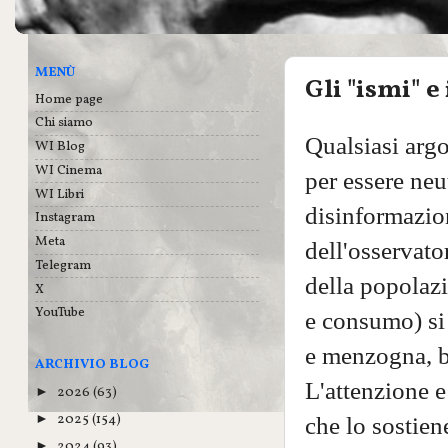
MENÙ
Gli "ismi" e
Home page
Chi siamo
Qualsiasi argo
WI Blog
WI Cinema
per essere neu
WI Libri
disinformazion
Instagram
Meta
dell'osservato
Telegram
della popolaz
X
YouTube
e consumo) si 
e menzogna, bu
ARCHIVIO BLOG
L'attenzione e
2026
(63)
►
2025
(154)
►
che lo sostiene
2024
(93)
►