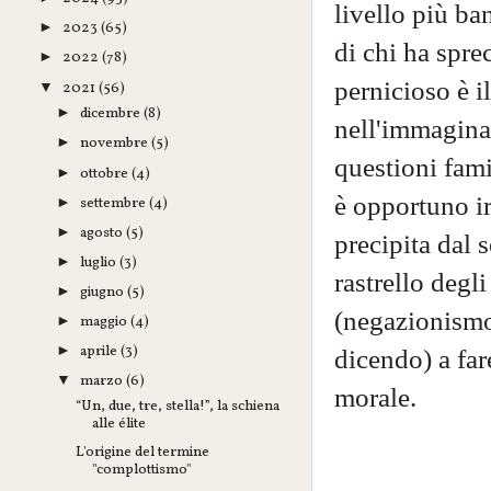
livello più ba
2023
(65)
►
di chi ha spre
2022
(78)
►
pernicioso è i
2021
(56)
▼
dicembre
(8)
►
nell'immaginar
novembre
(5)
►
questioni famil
ottobre
(4)
►
è opportuno ir
settembre
(4)
►
agosto
(5)
►
precipita dal 
luglio
(3)
►
rastrello degli
giugno
(5)
►
(negazionismo
maggio
(4)
►
aprile
(3)
►
dicendo) a far
marzo
(6)
▼
morale.
“Un, due, tre, stella!”, la schiena
alle élite
L'origine del termine
"complottismo"