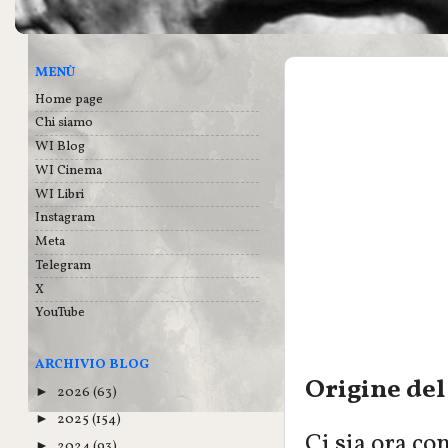
MENÙ
Home page
Chi siamo
WI Blog
WI Cinema
WI Libri
Instagram
Meta
Telegram
X
YouTube
ARCHIVIO BLOG
Origine del
2026
(63)
►
2025
(154)
►
Ci sia ora c
2024
(93)
►