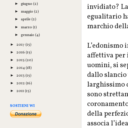
giugno
(2)
►
invidiato? La 
maggio
(2)
►
egualitario ha
aprile
(2)
►
marchio dell
marzo
(1)
►
gennaio
(4)
►
L’edonismo i
2017
(15)
►
2016
(15)
►
affettiva per 
2015
(20)
►
uomini, si sep
2014
(18)
►
dallo slancio
2013
(15)
►
larghissimo d
2012
(16)
►
2011
(15)
►
sono strettame
coronamento d
SOSTIENI WI
della perfezi
associa l’idea