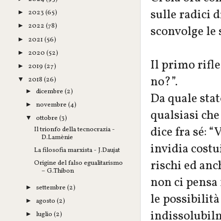
sulle radici 
2023
(65)
►
2022
(78)
►
sconvolge le 
2021
(56)
►
2020
(52)
►
Il primo rifl
2019
(27)
►
no?”.
2018
(26)
▼
dicembre
(2)
►
Da quale sta
novembre
(4)
►
qualsiasi che
ottobre
(3)
▼
dice fra sé: 
Il trionfo della tecnocrazia -
D.Lamènie
invidia costu
La filosofia marxista - J.Daujat
rischi ed anch
Origine del falso egualitarismo
– G.Thibon
non ci pensa 
settembre
(2)
►
le possibilit
agosto
(2)
►
indissolubil
luglio
(2)
►