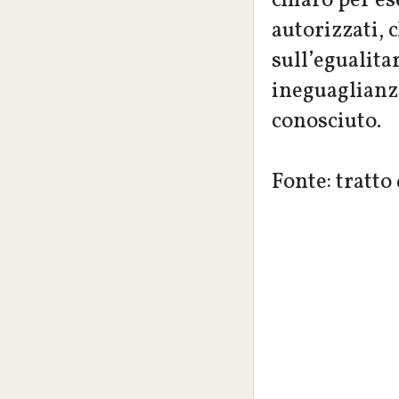
chiaro per e
autorizzati, 
sull’egualita
ineguaglianze
conosciuto.
Fonte: tratto