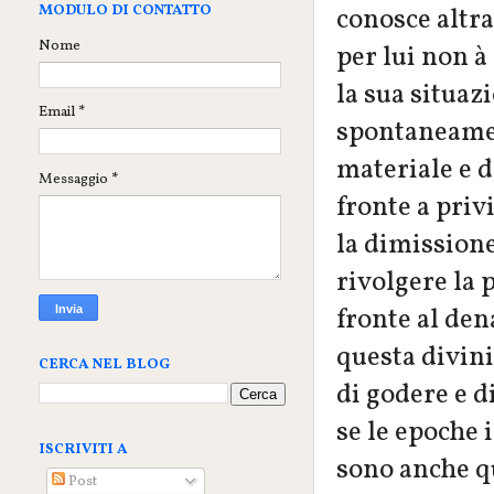
MODULO DI CONTATTO
conosce altra
Nome
per lui non à
la sua situazi
Email
*
spontaneam
materiale e de
Messaggio
*
fronte a priv
la dimission
rivolgere la 
fronte al den
questa divini
CERCA NEL BLOG
di godere e d
se le epoche 
ISCRIVITI A
sono anche qu
Post