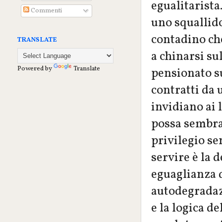
egualitarista
Commenti
uno squallido
contadino che
TRANSLATE
a chinarsi sul
Powered by
Translate
pensionato su
contratti da 
invidiano ai l
possa sembrar
privilegio sen
servire è la d
eguaglianza d
autodegradazi
e la logica d